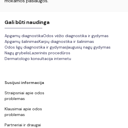
mokamos paslaugos.
Gali būti naudinga
Apgamų diagnostika
Odos vėžio diagnostika ir gydymas
Apgamų šalinimas
Karpų diagnostika ir šalinimas
Odos ligų diagnostika ir gydymas
Įaugusių nagų gydymas
Nagų grybelis
Lazerinės procedūros
Dermatologo konsultacija internetu
Susijusi informacija
Straipsniai apie odos
problemas
Klausimai apie odos
problemas
Partneriai ir draugai