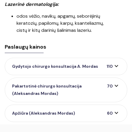
Lazerinė dermatologija:
odos vėžio, navikų, apgamų, seborėjinių
keratozių, papilomų, karpų, ksanteliazmų,
cistų ir kitų darinių šalinimas lazeriu.
Paslaugų kainos
expand_more
Gydytojo chirurgo konsultacija A. Mordas
110
expand_more
Pakartotinė chirurgo konsultacija
70
(Aleksandras Mordas)
expand_more
Apžiūra (Aleksandras Mordas)
60