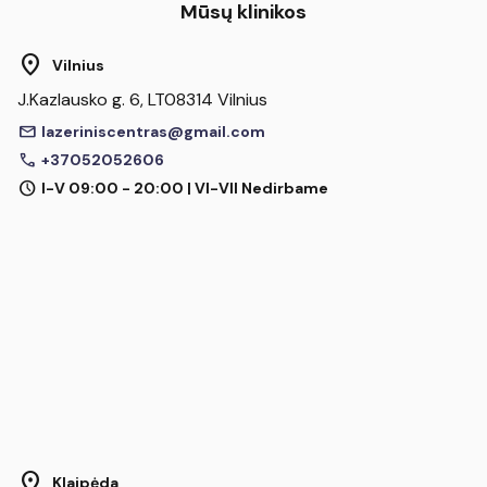
Mūsų klinikos
location_on
Vilnius
J.Kazlausko g. 6, LT08314 Vilnius
mail
lazeriniscentras@gmail.com
call
+37052052606
schedule
I-V 09:00 - 20:00 | VI-VII Nedirbame
location_on
Klaipėda