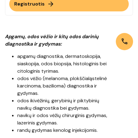
arrow_forward
Registruotis
Apgamų, odos vėžio ir kitų odos darinių
call
diagnostika ir gydymas:
apgamų diagnostika, dermatoskopija,
siaskopija, odos biopsija, histologinis bei
citologinis tyrimas.
odos vėžio (melanoma, plokščialąstelinė
karcinoma, bazilioma) diagnostika ir
gydymas.
odos ikivėžinių, gerybinių ir piktybinių
navikų diagnostika bei gydymas.
navikų ir odos vėžių chirurginis gydymas,
lazerinis gydymas.
randų gydymas kenolog injekcijomis.