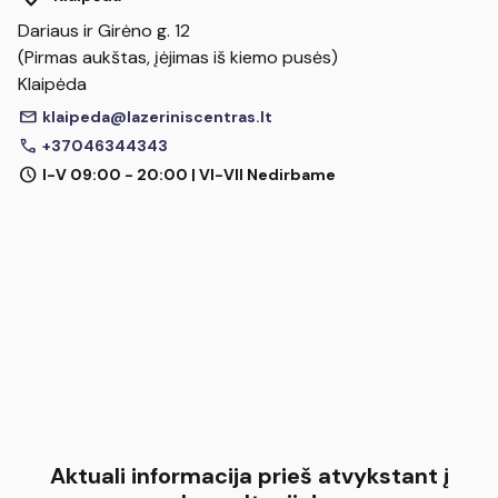
Dariaus ir Girėno g. 12
(Pirmas aukštas, įėjimas iš kiemo pusės)
Klaipėda
mail
klaipeda@lazeriniscentras.lt
call
+37046344343
schedule
I-V 09:00 - 20:00 | VI-VII Nedirbame
Aktuali informacija prieš atvykstant į