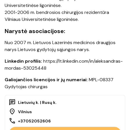
Universitetinėse ligoninėse.
2001-2006 m. bendrosios chirurgijos rezidentūra
Vilniaus Universitetinėse ligoninėse.
Narystė asociacijose:
Nuo 2007 m. Lietuvos Lazerinės medicinos draugijos
narys Lietuvos gydytojų sąjungos narys.
Linkedin profilis:
https://lt.linkedin.com/in/aleksandras-
mordas-53025448
Galiojančios licencijos ir jų numeriai:
MPL-08337
Gydytojas chirurgas
chat
Lietuvių k. | Rusų k.
location_on
Vilnius
call
+37052052606