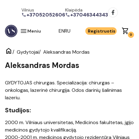
Vilnius
Klaipėda
+37052052606
+37046344343
call
call
menu
shopping_cart
EN
RU
Meniu
Registruotis
0
home
/
/
Aleksandras Mordas
Gydytojai
Aleksandras Mordas
GYDYTOJAS chirurgas. Specializacija: chirurgas –
onkologas, lazerinė chirurgija. Odos darinių šalinimas
lazeriu.
Studijos:
2000 m. Vilniaus universitetas, Medicinos fakultetas, įgijo
medicinos gydytojo kvalifikaciją.
2000-2001 m. medicinos gydytojo rezidentūra Vilniaus