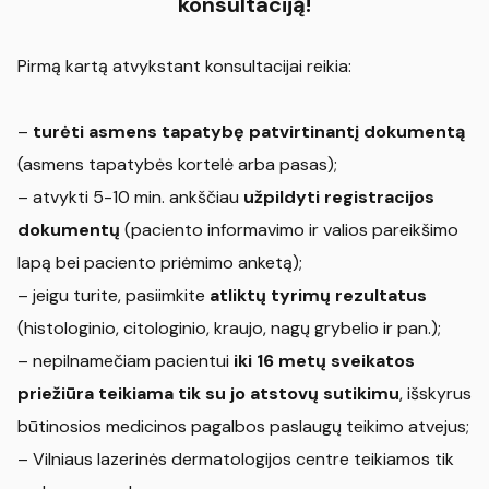
konsultaciją!
Pirmą kartą atvykstant konsultacijai reikia:
–
turėti asmens tapatybę patvirtinantį dokumentą
(asmens tapatybės kortelė arba pasas);
– atvykti 5-10 min. ankščiau
užpildyti registracijos
dokumentų
(paciento informavimo ir valios pareikšimo
lapą bei paciento priėmimo anketą);
– jeigu turite, pasiimkite
atliktų tyrimų rezultatus
(histologinio, citologinio, kraujo, nagų grybelio ir pan.);
– nepilnamečiam pacientui
iki 16 metų sveikatos
priežiūra teikiama tik su jo atstovų sutikimu
, išskyrus
būtinosios medicinos pagalbos paslaugų teikimo atvejus;
– Vilniaus lazerinės dermatologijos centre teikiamos tik