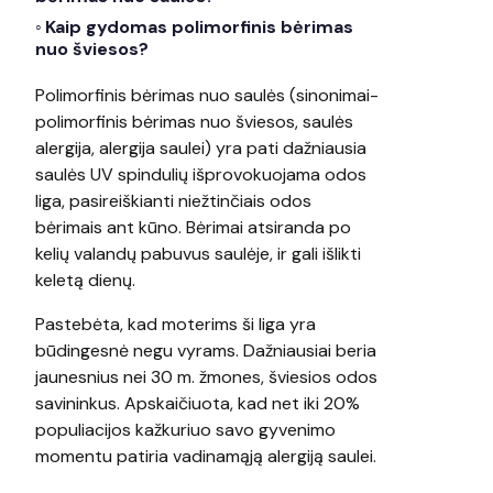
Kaip gydomas polimorfinis bėrimas
nuo šviesos?
Polimorfinis bėrimas nuo saulės (sinonimai-
polimorfinis bėrimas nuo šviesos, saulės
alergija, alergija saulei) yra pati dažniausia
saulės UV spindulių išprovokuojama odos
liga, pasireiškianti niežtinčiais odos
bėrimais ant kūno. Bėrimai atsiranda po
kelių valandų pabuvus saulėje, ir gali išlikti
keletą dienų.
Pastebėta, kad moterims ši liga yra
būdingesnė negu vyrams. Dažniausiai beria
jaunesnius nei 30 m. žmones, šviesios odos
savininkus. Apskaičiuota, kad net iki 20%
populiacijos kažkuriuo savo gyvenimo
momentu patiria vadinamąją alergiją saulei.