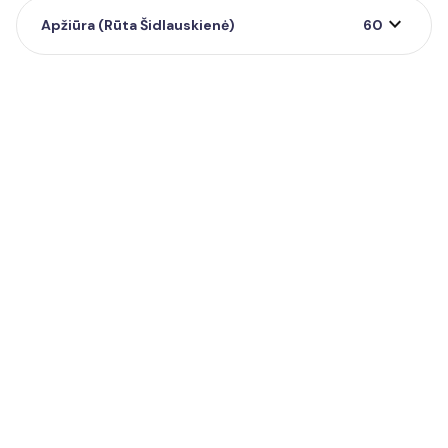
expand_more
Apžiūra (Rūta Šidlauskienė)
60