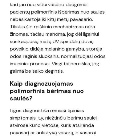
kad jau nuo vidurvasario daugumai
pacientų polimorfinis išbėrimas nuo saulės
nebesikartoja iki kitų metų pavasario.
Tikslus šio reiškinio mechanizmas nėra
žinomas, tačiau manoma, jog dėl ilgainiui
susikaupusių mažų UV spindulių dozių
poveikio didėja melanino gamyba, storėja
odos raginis sluoksnis, normalizuojasi odos
imuniniai procesai. Visgi tai nereiškia, jog
galima be saiko degintis.
Kaip diagnozuojamas
polimorfinis bėrimas nuo
saulės?
Ligos diagnostika remiasi tipiniais
simptomais, t.y, niežtinčiu bėrimu saulei
atvirose kūno vietose, kuris atsiranda
pavasarį ar ankstyvą vasarą, o vasarai