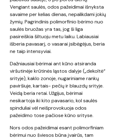
Vengiant saulės, odos pažeidimai išnyksta
savaime per kelias dienas, nepalikdami jokių
žymių. Pagrindinis polimorfinio bėrimo nuo
saulės bruožas yra tas, jog ši liga
pasireiškia šiltuoju metu laiku. Labiausiai
išberia pavasarį, o vasarai įsibėgėjus, beria
ne taip intensyviai.
Dažniausiai bėrimai ant kūno atsiranda
viršutinėje krūtinės ląstos dalyje („dekoltė“
srityje), kaklo zonoje, nugariniame rankų
paviršiuje, kartais- pečių ir blauzdų srityje.
Veidą beria retai. Užgijus, bėrimai
nesikartoja iki kito pavasario, kol saulės
spinduliai vėl neišprovokuoja odos
pažeidimo tose pačiose kūno srityse.
Nors odos pažeidimai esant polimorfiniam
bėrimui nuo šviesos būna įvairūs, tam