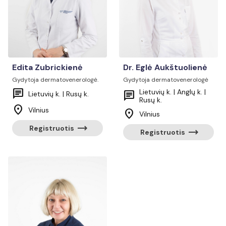
Edita Zubrickienė
Dr. Eglė Aukštuolienė
Gydytoja dermatovenerologė.
Gydytoja dermatovenerologė
chat
Lietuvių k. | Anglų k. |
chat
Lietuvių k. | Rusų k.
Rusų k.
location_on
Vilnius
location_on
Vilnius
trending_flat
Registruotis
trending_flat
Registruotis