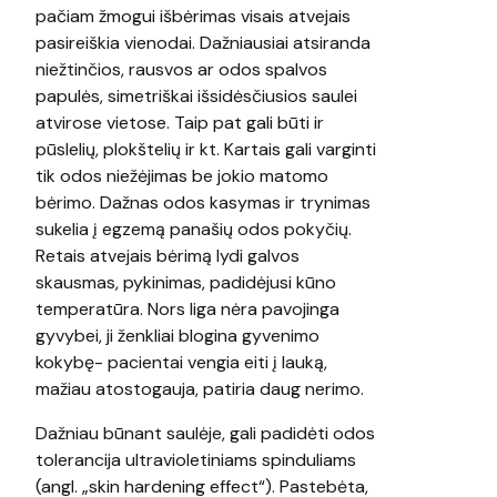
pačiam žmogui išbėrimas visais atvejais
pasireiškia vienodai. Dažniausiai atsiranda
niežtinčios, rausvos ar odos spalvos
papulės, simetriškai išsidėsčiusios saulei
atvirose vietose. Taip pat gali būti ir
pūslelių, plokštelių ir kt. Kartais gali varginti
tik odos niežėjimas be jokio matomo
bėrimo. Dažnas odos kasymas ir trynimas
sukelia į egzemą panašių odos pokyčių.
Retais atvejais bėrimą lydi galvos
skausmas, pykinimas, padidėjusi kūno
temperatūra. Nors liga nėra pavojinga
gyvybei, ji ženkliai blogina gyvenimo
kokybę- pacientai vengia eiti į lauką,
mažiau atostogauja, patiria daug nerimo.
Dažniau būnant saulėje, gali padidėti odos
tolerancija ultravioletiniams spinduliams
(angl. „skin hardening effect“). Pastebėta,