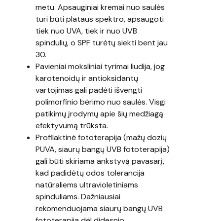
metu. Apsauginiai kremai nuo saulės
turi būti plataus spektro, apsaugoti
tiek nuo UVA, tiek ir nuo UVB
spindulių, o SPF turėtų siekti bent jau
30.
Pavieniai moksliniai tyrimai liudija, jog
karotenoidų ir antioksidantų
vartojimas gali padėti išvengti
polimorfinio bėrimo nuo saulės. Visgi
patikimų įrodymų apie šių medžiagą
efektyvumą trūksta.
Profilaktinė fototerapija (mažų dozių
PUVA, siaurų bangų UVB fototerapija)
gali būti skiriama ankstyvą pavasarį,
kad padidėtų odos tolerancija
natūraliems ultravioletiniams
spinduliams. Dažniausiai
rekomenduojama siaurų bangų UVB
fototerapija dėl didesnio