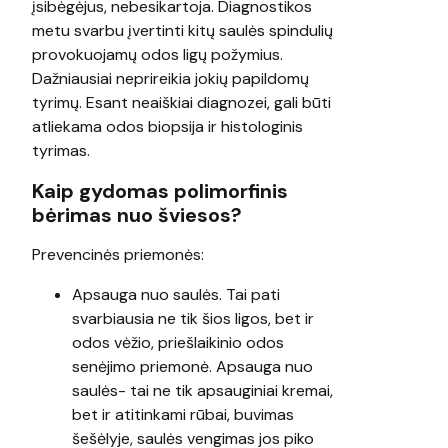
įsibėgėjus, nebesikartoja. Diagnostikos
metu svarbu įvertinti kitų saulės spindulių
provokuojamų odos ligų požymius.
Dažniausiai neprireikia jokių papildomų
tyrimų. Esant neaiškiai diagnozei, gali būti
atliekama odos biopsija ir histologinis
tyrimas.
Kaip gydomas polimorfinis
bėrimas nuo šviesos?
Prevencinės priemonės:
Apsauga nuo saulės. Tai pati
svarbiausia ne tik šios ligos, bet ir
odos vėžio, priešlaikinio odos
senėjimo priemonė. Apsauga nuo
saulės- tai ne tik apsauginiai kremai,
bet ir atitinkami rūbai, buvimas
šešėlyje, saulės vengimas jos piko