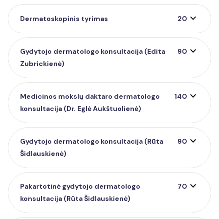
expand_more
Dermatoskopinis tyrimas
20
expand_more
Gydytojo dermatologo konsultacija (Edita
90
Zubrickienė)
expand_more
Medicinos mokslų daktaro dermatologo
140
konsultacija (Dr. Eglė Aukštuolienė)
expand_more
Gydytojo dermatologo konsultacija (Rūta
90
Šidlauskienė)
expand_more
Pakartotinė gydytojo dermatologo
70
konsultacija (Rūta Šidlauskienė)