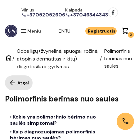
Vilnius
Klaipėda
+37052052606
+37046344343
call
call
menu
shopping_cart
EN
RU
Meniu
Registruotis
0
Odos ligų (žvynelinė, spuogai, rožinė,
Polimorfinis
home
/
/
berimas nuo
atopinis dermatitas ir kitų)
saules
diagntosika ir gydymas
arrow_back
Atgal
Polimorfinis berimas nuo saules
Kokie yra polimorfinio bėrimo nuo
call
saulės simptomai?
Kaip diagnozuojamas polimorfinis
bėrimas nuo saulės?