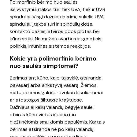
Polimorfinio bėrimo nuo saulės
išsivystymui įtakos turi tiek UVA, tiek ir UVB
spinduliai. Visgi dažniau bėrimą sukelia UVA
spinduliai. Įtakos turi ir spindulių dozė,
kontakto dažnis, atviros odos plotas bei
kūno sritis. Ne mažiau svarbus ir genetinis
polinkis, imuninės sistemos reakcijos.
Kokie yra polimorfinio bėrimo
nuo saulės simptomai?
Bėrimas ant kūno, kaip taisyklė, atsiranda
pavasarį arba ankstyvą vasarą. Žiemos
metu bėrimus gali išprovokuoti soliariumai
ar atostogos šiltuose kraštuose.
Dažniausiai kelių valandų bėgyje saulei
atviras kūno vietas išberia itin
niežtinčiomis smulkiomis papulėmis. Kartais
bėrimas atsiranda ne po kelių valandų
pabuvus saulėje, o po poros dienų.