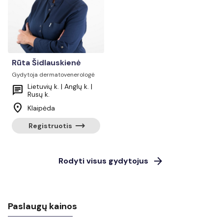
Rūta Šidlauskienė
Gydytoja dermatovenerologė
Lietuvių k. | Anglų k. |
chat
Rusų k.
location_on
Klaipėda
trending_flat
Registruotis
arrow_forward
Rodyti visus gydytojus
Paslaugų kainos