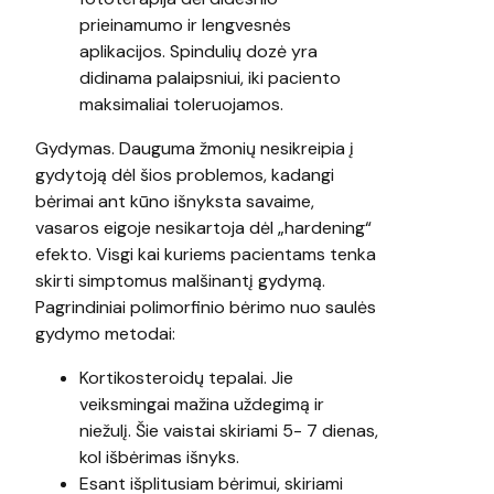
prieinamumo ir lengvesnės
aplikacijos. Spindulių dozė yra
didinama palaipsniui, iki paciento
maksimaliai toleruojamos.
Gydymas. Dauguma žmonių nesikreipia į
gydytoją dėl šios problemos, kadangi
bėrimai ant kūno išnyksta savaime,
vasaros eigoje nesikartoja dėl „hardening“
efekto. Visgi kai kuriems pacientams tenka
skirti simptomus malšinantį gydymą.
Pagrindiniai polimorfinio bėrimo nuo saulės
gydymo metodai:
Kortikosteroidų tepalai. Jie
veiksmingai mažina uždegimą ir
niežulį. Šie vaistai skiriami 5- 7 dienas,
kol išbėrimas išnyks.
Esant išplitusiam bėrimui, skiriami