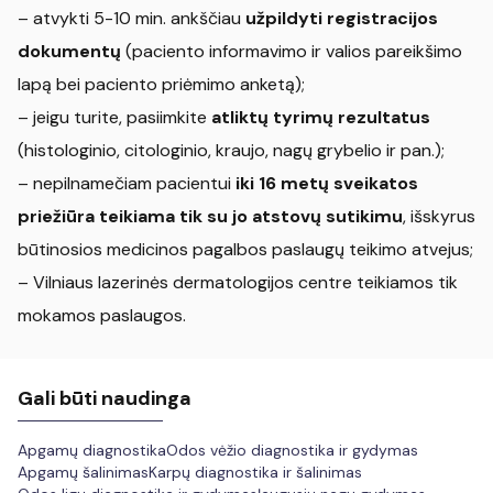
– atvykti 5-10 min. ankščiau
užpildyti registracijos
dokumentų
(paciento informavimo ir valios pareikšimo
lapą bei paciento priėmimo anketą);
– jeigu turite, pasiimkite
atliktų tyrimų rezultatus
(histologinio, citologinio, kraujo, nagų grybelio ir pan.);
– nepilnamečiam pacientui
iki 16 metų sveikatos
priežiūra teikiama tik su jo atstovų sutikimu
, išskyrus
būtinosios medicinos pagalbos paslaugų teikimo atvejus;
– Vilniaus lazerinės dermatologijos centre teikiamos tik
mokamos paslaugos.
Gali būti naudinga
Apgamų diagnostika
Odos vėžio diagnostika ir gydymas
Apgamų šalinimas
Karpų diagnostika ir šalinimas