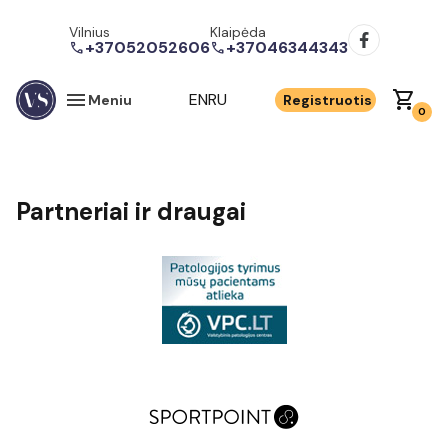
Vilnius
Klaipėda
+37052052606
+37046344343
call
call
menu
shopping_cart
EN
RU
Meniu
Registruotis
0
Partneriai ir draugai