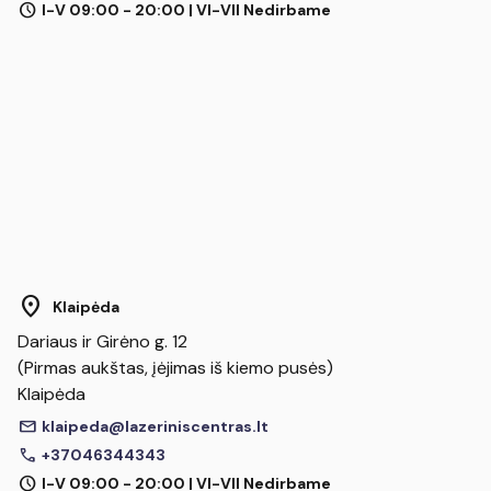
schedule
I-V 09:00 - 20:00 | VI-VII Nedirbame
location_on
Klaipėda
Dariaus ir Girėno g. 12
(Pirmas aukštas, įėjimas iš kiemo pusės)
Klaipėda
mail
klaipeda@lazeriniscentras.lt
call
+37046344343
schedule
I-V 09:00 - 20:00 | VI-VII Nedirbame