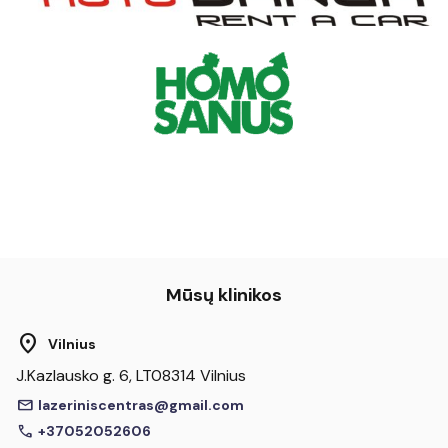
Mūsų klinikos
location_on
Vilnius
J.Kazlausko g. 6, LT08314 Vilnius
mail
lazeriniscentras@gmail.com
call
+37052052606