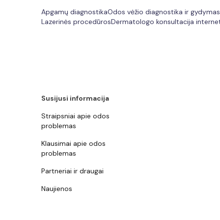
Apgamų diagnostika
Odos vėžio diagnostika ir gydymas
Lazerinės procedūros
Dermatologo konsultacija interne
Susijusi informacija
Straipsniai apie odos
problemas
Klausimai apie odos
problemas
Partneriai ir draugai
Naujienos