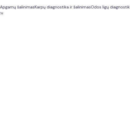
Apgamų šalinimas
Karpų diagnostika ir šalinimas
Odos ligų diagnosti
tu