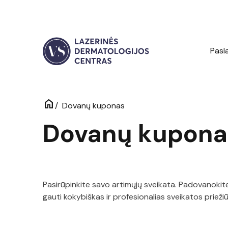
Pasl
home
/
Dovanų kuponas
Dovanų kupona
Pasirūpinkite savo artimųjų sveikata. Padovanoki
gauti kokybiškas ir profesionalias sveikatos prieži