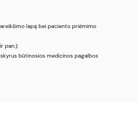
pareikšimo lapą bei paciento priėmimo
r pan.);
išskyrus būtinosios medicinos pagalbos