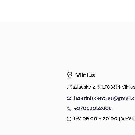
location_on
Vilnius
J.Kazlausko g. 6, LT08314 Vilniu
mail
lazeriniscentras@gmail.
call
+37052052606
schedule
I-V 09:00 - 20:00 | VI-VI