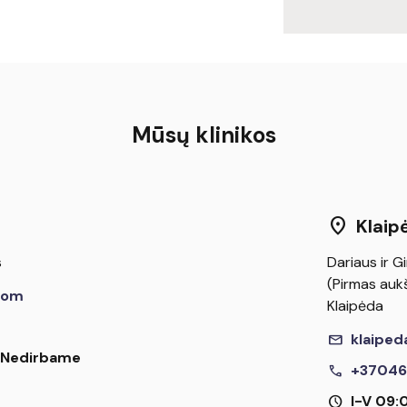
Mūsų klinikos
location_on
Klaip
s
Dariaus ir Gi
(Pirmas aukš
com
Klaipėda
mail
klaiped
I Nedirbame
call
+37046
schedule
I-V 09: