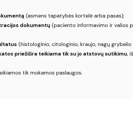
dokumentą
(asmens tapatybės kortelė arba pasas);
stracijos dokumentų
(paciento informavimo ir valios 
ultatus
(histologinio, citologinio, kraujo, nagų grybelio i
katos priežiūra teikiama tik su jo atstovų sutikimu
, 
 teikiamos tik mokamos paslaugos.