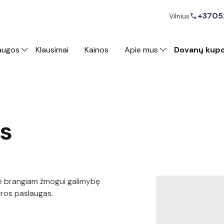
+3705
call
Vilnius
augos
Klausimai
Kainos
Apie mus
Dovanų kup
s
te brangiam žmogui galimybę
ūros paslaugas.