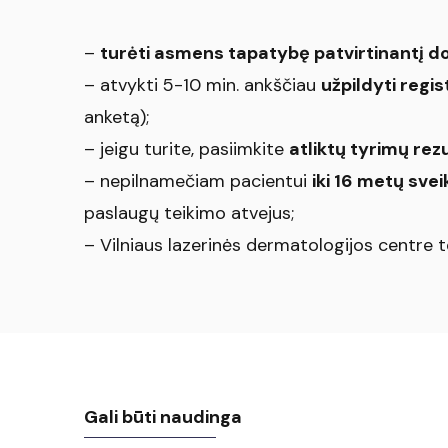
–
turėti asmens tapatybę patvirtinantį 
– atvykti 5-10 min. ankščiau
užpildyti regi
anketą);
– jeigu turite, pasiimkite
atliktų tyrimų rez
– nepilnamečiam pacientui
iki 16 metų svei
paslaugų teikimo atvejus;
– Vilniaus lazerinės dermatologijos centre
Gali būti naudinga