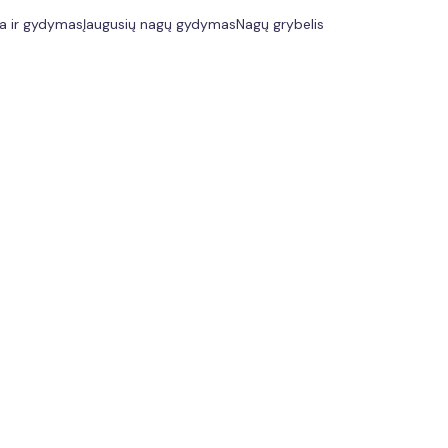
ka ir gydymas
Įaugusių nagų gydymas
Nagų grybelis