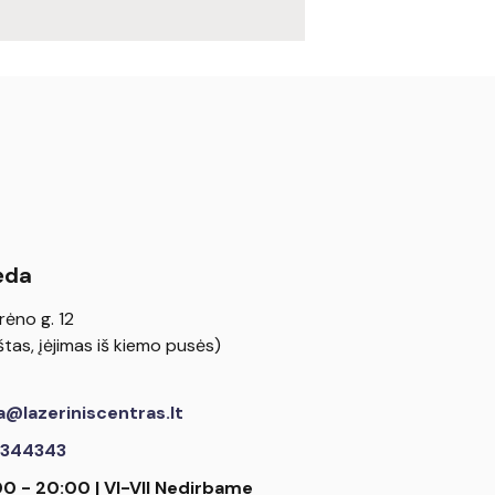
ėda
rėno g. 12
tas, įėjimas iš kiemo pusės)
a@lazeriniscentras.lt
344343
00 - 20:00 | VI-VII Nedirbame