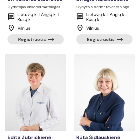
Gydytojas onkodermatologas
Gydytoja dermatovenerologė
Lietuvių k. | Anglų k. |
Lietuvių k. | Anglų k. |
chat
chat
Rusų k.
Rusų k.
location_on
location_on
Vilnius
Vilnius
trending_flat
trending_flat
Registruotis
Registruotis
Edita Zubrickienė
Rūta Šidlauskienė