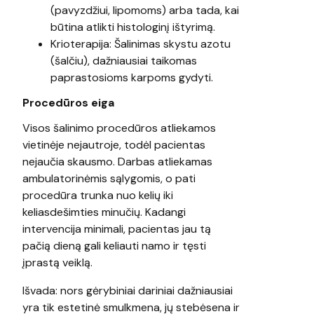
(pavyzdžiui, lipomoms) arba tada, kai
būtina atlikti histologinį ištyrimą.
Krioterapija: Šalinimas skystu azotu
(šalčiu), dažniausiai taikomas
paprastosioms karpoms gydyti.
Procedūros eiga
Visos šalinimo procedūros atliekamos
vietinėje nejautroje, todėl pacientas
nejaučia skausmo. Darbas atliekamas
ambulatorinėmis sąlygomis, o pati
procedūra trunka nuo kelių iki
keliasdešimties minučių. Kadangi
intervencija minimali, pacientas jau tą
pačią dieną gali keliauti namo ir tęsti
įprastą veiklą.
Išvada: nors gėrybiniai dariniai dažniausiai
yra tik estetinė smulkmena, jų stebėsena ir