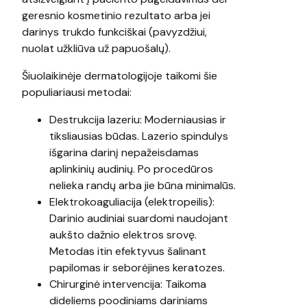
geresnio kosmetinio rezultato arba jei
darinys trukdo funkciškai (pavyzdžiui,
nuolat užkliūva už papuošalų).
Šiuolaikinėje dermatologijoje taikomi šie
populiariausi metodai:
Destrukcija lazeriu: Moderniausias ir
tiksliausias būdas. Lazerio spindulys
išgarina darinį nepažeisdamas
aplinkinių audinių. Po procedūros
nelieka randų arba jie būna minimalūs.
Elektrokoaguliacija (elektropeilis):
Darinio audiniai suardomi naudojant
aukšto dažnio elektros srovę.
Metodas itin efektyvus šalinant
papilomas ir seborėjines keratozes.
Chirurginė intervencija: Taikoma
dideliems poodiniams dariniams