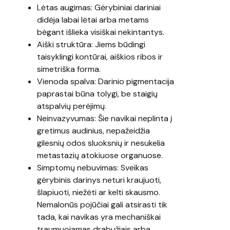
Lėtas augimas: Gėrybiniai dariniai
didėja labai lėtai arba metams
bėgant išlieka visiškai nekintantys.
Aiški struktūra: Jiems būdingi
taisyklingi kontūrai, aiškios ribos ir
simetriška forma.
Vienoda spalva: Darinio pigmentacija
paprastai būna tolygi, be staigių
atspalvių perėjimų.
Neinvazyvumas: Šie navikai neplinta į
gretimus audinius, nepažeidžia
gilesnių odos sluoksnių ir nesukelia
metastazių atokiuose organuose.
Simptomų nebuvimas: Sveikas
gėrybinis darinys neturi kraujuoti,
šlapiuoti, niežėti ar kelti skausmo.
Nemalonūs pojūčiai gali atsirasti tik
tada, kai navikas yra mechaniškai
traumuojamas drabužiais arba