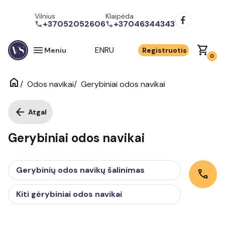
Vilnius
Klaipėda
+37052052606
+37046344343
call
call
menu
shopping_cart
EN
RU
Meniu
Registruotis
0
home
/
/
Gerybiniai odos navikai
Odos navikai
arrow_back
Atgal
Gerybiniai odos navikai
Gerybinių odos navikų šalinimas
call
Kiti gėrybiniai odos navikai