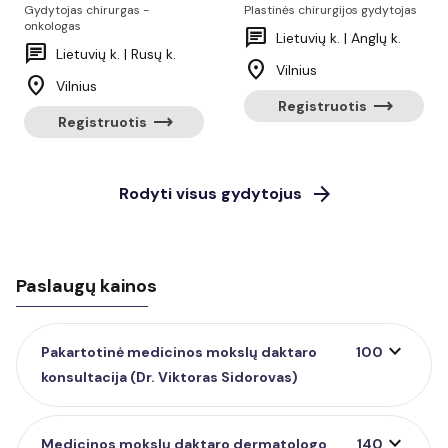
Gydytojas chirurgas -
Plastinės chirurgijos gydytojas
onkologas
chat
Lietuvių k. | Anglų k.
chat
Lietuvių k. | Rusų k.
location_on
Vilnius
location_on
Vilnius
trending_flat
Registruotis
trending_flat
Registruotis
arrow_forward
Rodyti visus gydytojus
Paslaugų kainos
expand_more
Pakartotinė medicinos mokslų daktaro
100
konsultacija (Dr. Viktoras Sidorovas)
expand_more
Medicinos mokslų daktaro dermatologo
140