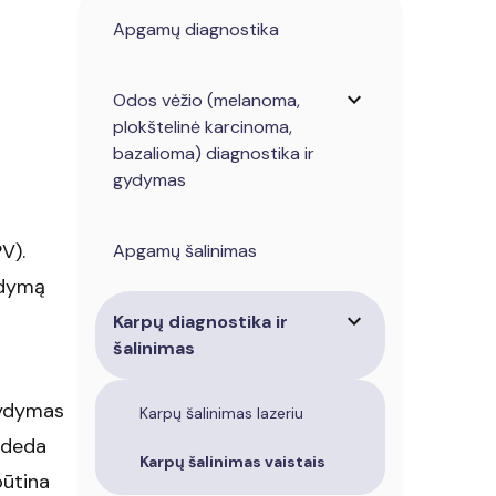
Apgamų diagnostika
expand_more
Odos vėžio (melanoma,
plokštelinė karcinoma,
bazalioma) diagnostika ir
gydymas
V).
Apgamų šalinimas
ydymą
expand_more
Karpų diagnostika ir
šalinimas
gydymas
Karpų šalinimas lazeriu
radeda
Karpų šalinimas vaistais
būtina