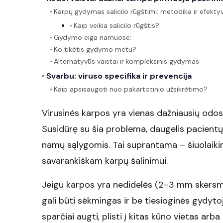
Karpų gydymas salicilo rūgštimi: metodika ir efekt
Kaip veikia salicilo rūgštis?
Gydymo eiga namuose:
Ko tikėtis gydymo metu?
Alternatyvūs vaistai ir kompleksinis gydymas
Svarbu: viruso specifika ir prevencija
Kaip apsisaugoti nuo pakartotinio užsikrėtimo?
Virusinės karpos yra vienas dažniausių odos
Susidūrę su šia problema, daugelis pacient
namų sąlygomis. Tai suprantama – šiuolaikin
savarankiškam karpų šalinimui.
Jeigu karpos yra nedidelės (2–3 mm skersmen
gali būti sėkmingas ir be tiesioginės gydytojo
sparčiai augti, plisti į kitas kūno vietas ar