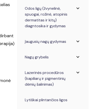
elias
expand_more
Odos ligų (žvynelinė,
spuogai, rožinė, atopinis
dermatitas ir kitų)
diagntosika ir gydymas
dirbant
expand_more
Įaugusių nagų gydymas
erapija)
expand_more
Nagų grybelis
expand_more
Lazerinės procedūros
(kapiliarų ir pigmentinių
iemonė
dėmių šalinimas)
Lytiškai plintančios ligos