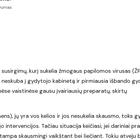
yvumas
 susirgimų, kurį sukelia žmogaus papilomos virusas (ŽP
ų neskuba į gydytojo kabinetą ir pirmiausia išbando g
ėse vaistinėse gausu įvairiausių preparatų, skirtų
s), jų yra vos kelios ir jos nesukelia skausmo, toks 
 intervencijos. Tačiau situacija keičiasi, jei dariniai p
ba tampa skausmingi vaikštant bei liečiant. Tokiu atveju 