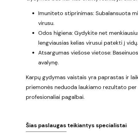
Imuniteto stiprinimas: Subalansuota mi
virusu.
Odos higiena: Gydykite net menkiausius
lengviausias kelias virusui patekti į vidų.
Atsargumas viešose vietose: Baseinuos
avalynę.
Karpų gydymas vaistais yra paprastas ir laik
priemonės neduoda laukiamo rezultato per ke
profesionaliai pagalbai.
Šias paslaugas teikiantys specialistai