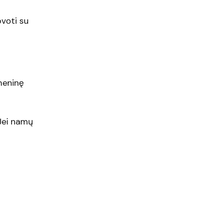
ovoti su
meninę
 Jei namų