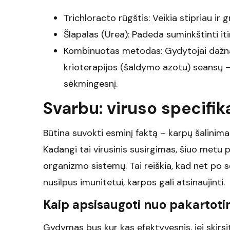
Trichloracto rūgštis: Veikia stipriau ir 
Šlapalas (Urea): Padeda suminkštinti it
Kombinuotas metodas: Gydytojai dažna
krioterapijos (šaldymo azotu) seansų –
sėkmingesnį.
Svarbu: viruso specifika
Būtina suvokti esminį faktą – karpų šalinimas
Kadangi tai virusinis susirgimas, šiuo metu pa
organizmo sistemų. Tai reiškia, kad net po s
nusilpus imunitetui, karpos gali atsinaujinti.
Kaip apsisaugoti nuo pakartoti
Gydymas bus kur kas efektyvesnis, jei skirsi