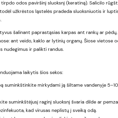
o tirpdo odos paviršinį sluoksnį (keratiną). Salicilo rūgšt
odėl užkrėstos ląstelės pradeda sluoksniuotis ir luptis
.
ktyvus šalinant paprastąsias karpas ant rankų ar pėdų,
ose: ant veido, kaklo ar lytinių organų. Šiose vietose 
us nudegimus ir palikti randus.
nduojama laikytis šios sekos:
rpą suminkštinkite mirkydami ją šiltame vandenyje 5–10
ite suminkštėjusį raginį sluoksnį švaria dilde ar pemza
zinfekuota, kad virusas neplistų į sveiką odą.