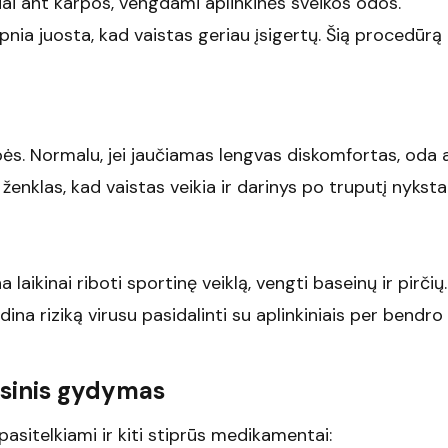
esiai ant karpos, vengdami aplinkinės sveikos odos.
ipnia juosta, kad vaistas geriau įsigertų. Šią procedūrą
bės. Normalu, jei jaučiamas lengvas diskomfortas, oda 
enklas, kad vaistas veikia ir darinys po truputį nyksta
laikinai riboti sportinę veiklą, vengti baseinų ir pirči
didina riziką virusu pasidalinti su aplinkiniais per bendro
ksinis gydymas
 pasitelkiami ir kiti stiprūs medikamentai: