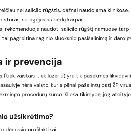
greičiau nei salicilo rūgštis, dažnai naudojama klinikose.
in storas, suragėjusias pėdų karpas.
i rekomenduoja naudoti salicilo rūgštį namuose tarp
 tai pagreitina raginio sluoksnio pasišalinimą ir daro
 ir prevencija
 (tiek vaistais, tiek lazeriu) yra tik pasekmės likvidavi
saulyje nėra vaisto, kuris pilnai pašalintų patį ŽP virus
ėkmingo procedūrų kurso išlieka tikimybė, jog ateityje
nio užsikrėtimo?
te dėmesio profilaktikai: