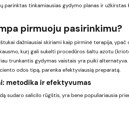
 parinktas tinkamiausias gydymo planas ir užkirstas k
ampa pirmuoju pasirinkimu?
štukai dažniausiai skiriami kaip pirminė terapija, ypač 
skausmo, kurį gali sukelti procedūros šaltu azotu (kriot
giau trunkantis gydymas vaistais yra puiki alternatyva.
paciento odos tipą, parenka efektyviausią preparatą.
mi: metodika ir efektyvumas
dą sudaro salicilo rūgštis, yra bene populiariausia pr