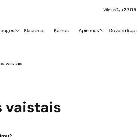
+3705
call
Vilnius
laugos
Klausimai
Kainos
Apie mus
Dovanų kup
as vaistais
 vaistais
kimu?