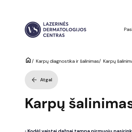
Pas
home
/
/
Karpų šalinim
Karpų diagnostika ir šalinimas
arrow_back
Atgal
Karpų šalinimas
Kodėl vaistai dažnai tampa pirmuoju pasirin