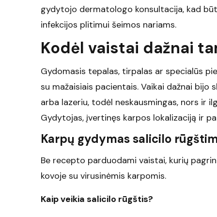
gydytojo dermatologo konsultacija, kad būtų
infekcijos plitimui šeimos nariams.
Kodėl vaistai dažnai t
Gydomasis tepalas, tirpalas ar specialūs pie
su mažaisiais pacientais. Vaikai dažnai bijo 
arba lazeriu, todėl neskausmingas, nors ir il
Gydytojas, įvertinęs karpos lokalizaciją ir 
Karpų gydymas salicilo rūgšti
Be recepto parduodami vaistai, kurių pagrin
kovoje su virusinėmis karpomis.
Kaip veikia salicilo rūgštis?