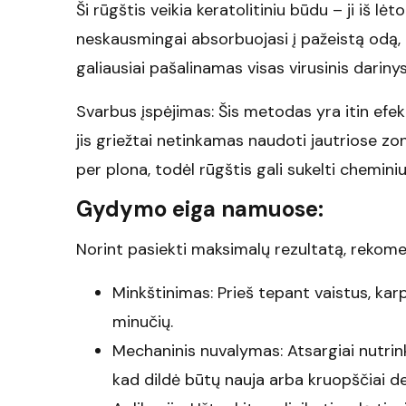
Ši rūgštis veikia keratolitiniu būdu – ji iš lėt
neskausmingai absorbuojasi į pažeistą odą, t
galiausiai pašalinamas visas virusinis darinys
Svarbus įspėjimas: Šis metodas yra itin efe
jis griežtai netinkamas naudoti jautriose zon
per plona, todėl rūgštis gali sukelti chemini
Gydymo eiga namuose:
Norint pasiekti maksimalų rezultatą, rekome
Minkštinimas: Prieš tepant vaistus, ka
minučių.
Mechaninis nuvalymas: Atsargiai nutrink
kad dildė būtų nauja arba kruopščiai de