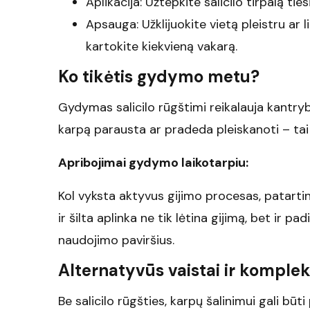
Aplikacija: Užtepkite salicilo tirpalą ti
Apsauga: Užklijuokite vietą pleistru ar l
kartokite kiekvieną vakarą.
Ko tikėtis gydymo metu?
Gydymas salicilo rūgštimi reikalauja kantry
karpą parausta ar pradeda pleiskanoti – tai ž
Apribojimai gydymo laikotarpiu:
Kol vyksta aktyvus gijimo procesas, patartina 
ir šilta aplinka ne tik lėtina gijimą, bet ir pa
naudojimo paviršius.
Alternatyvūs vaistai ir komple
Be salicilo rūgšties, karpų šalinimui gali būti