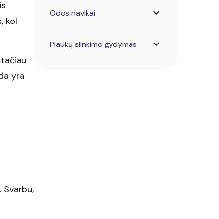
is
expand_more
Odos navikai
, kol
expand_more
Plaukų slinkimo gydymas
 tačiau
oda yra
. Svarbu,