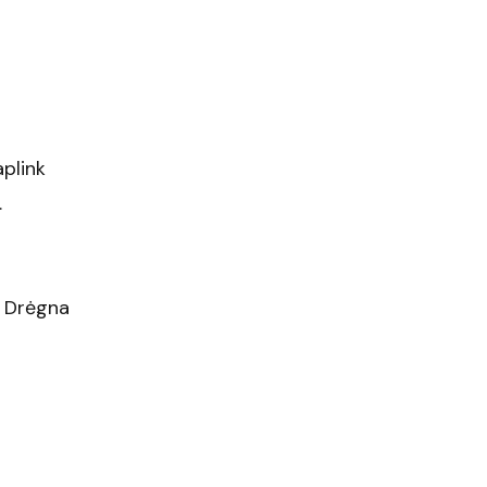
aplink
.
ų. Drėgna