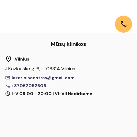
call
Mūsų klinikos
location_on
Vilnius
J.Kazlausko g. 6, LT08314 Vilnius
mail
lazeriniscentras@gmail.com
call
+37052052606
schedule
I-V 09:00 - 20:00 | VI-VII Nedirbame