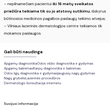
– nepilnamečiam pacientui
iki 16 metų sveikatos
priežiūra teikiama tik su jo atstovų sutikimu
, išskyrus
būtinosios medicinos pagalbos paslaugų teikimo atvejus;
– Vilniaus lazerinės dermatologijos centre teikiamos tik
mokamos paslaugos.
Gali būti naudinga
Apgamų diagnostika
Odos vėžio diagnostika ir gydymas
Apgamų šalinimas
Karpų diagnostika ir šalinimas
Odos ligų diagnostika ir gydymas
Įaugusių nagų gydymas
Nagų grybelis
Lazerinės procedūros
Dermatologo konsultacija internetu
Susijusi informacija