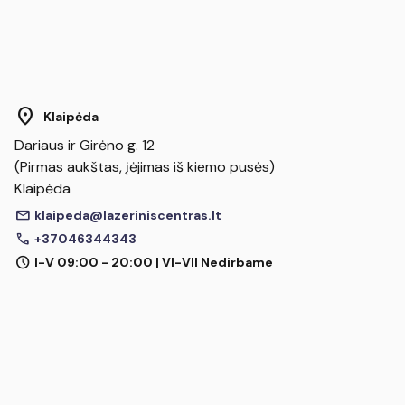
location_on
Klaipėda
Dariaus ir Girėno g. 12
(Pirmas aukštas, įėjimas iš kiemo pusės)
Klaipėda
mail
klaipeda@lazeriniscentras.lt
call
+37046344343
schedule
I-V 09:00 - 20:00 | VI-VII Nedirbame