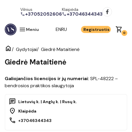
Vilnius
Klaipėda
+37052052606
+37046344343
call
call
menu
shopping_cart
EN
RU
Meniu
Registruotis
0
home
/
/
Giedrė Mataitienė
Gydytojai
Giedrė Mataitienė
Galiojančios licencijos ir jų numeriai:
SPL-48222 –
bendrosios praktikos slaugytoja
chat
Lietuvių k. | Anglų k. | Rusų k.
location_on
Klaipėda
call
+37046344343