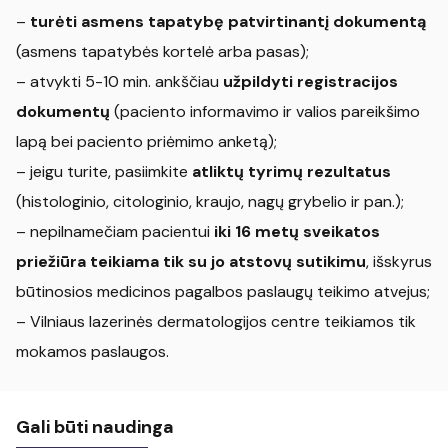
–
turėti asmens tapatybę patvirtinantį dokumentą
(asmens tapatybės kortelė arba pasas);
– atvykti 5-10 min. ankščiau
užpildyti registracijos
dokumentų
(paciento informavimo ir valios pareikšimo
lapą bei paciento priėmimo anketą);
– jeigu turite, pasiimkite
atliktų tyrimų rezultatus
(histologinio, citologinio, kraujo, nagų grybelio ir pan.);
– nepilnamečiam pacientui
iki 16 metų sveikatos
priežiūra teikiama tik su jo atstovų sutikimu
, išskyrus
būtinosios medicinos pagalbos paslaugų teikimo atvejus;
– Vilniaus lazerinės dermatologijos centre teikiamos tik
mokamos paslaugos.
Gali būti naudinga