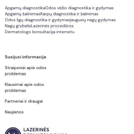
Apgamų diagnostika
Odos vėžio diagnostika ir gydymas
Apgamų šalinimas
Karpų diagnostika ir šalinimas
Odos ligų diagnostika ir gydymas
Įaugusių nagų gydymas
Nagų grybelis
Lazerinės procedūros
Dermatologo konsultacija internetu
Susijusi informacija
Straipsniai apie odos
problemas
Klausimai apie odos
problemas
Partneriai ir draugai
Naujienos