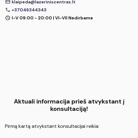
mail
klaipeda@lazeriniscentras.lt
call
+37046344343
schedule
I-V 09:00 - 20:00 | VI-VII Nedirbame
Aktuali informacija prieš atvykstant į
konsultaciją!
Pirmą kartą atvykstant konsultacijai reikia: