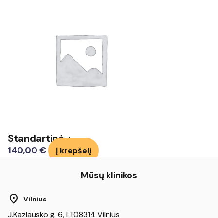
Standartinė +
140,00
€
Į krepšelį
Mūsų klinikos
location_on
Vilnius
J.Kazlausko g. 6, LT08314 Vilnius