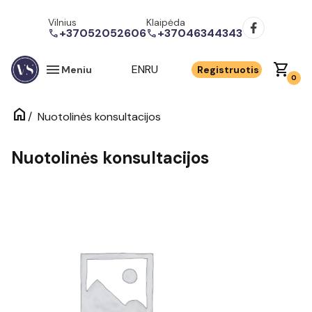
Vilnius
Klaipėda
+37052052606
+37046344343
call
call
menu
shopping_cart
EN
RU
Meniu
Registruotis
0
home
/
Nuotolinės konsultacijos
Nuotolinės konsultacijos