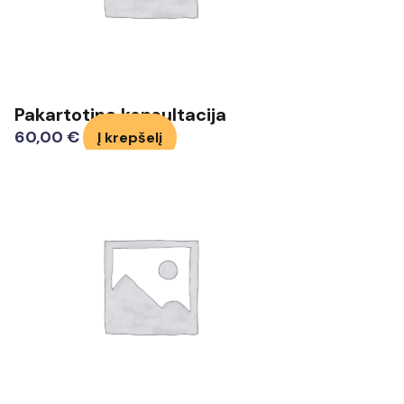
Pakartotina konsultacija
60,00
€
Į krepšelį