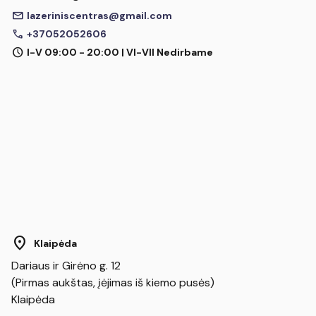
mail
lazeriniscentras@gmail.com
call
+37052052606
schedule
I-V 09:00 - 20:00 | VI-VII Nedirbame
location_on
Klaipėda
Dariaus ir Girėno g. 12
(Pirmas aukštas, įėjimas iš kiemo pusės)
Klaipėda