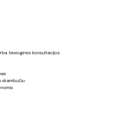
rba tiesiogines konsultacijos
mas
ju skambučiu
enomis