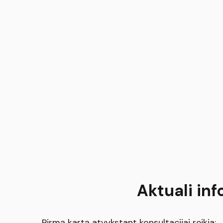
Aktuali inf
Pirmą kartą atvykstant konsultacijai reikia: