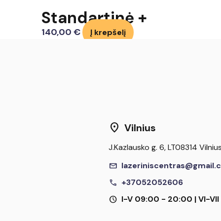
Standartinė +
140,00
€
Į krepšelį
location_on
Vilnius
J.Kazlausko g. 6, LT08314 Vilniu
mail
lazeriniscentras@gmail.
call
+37052052606
schedule
I-V 09:00 - 20:00 | VI-VI