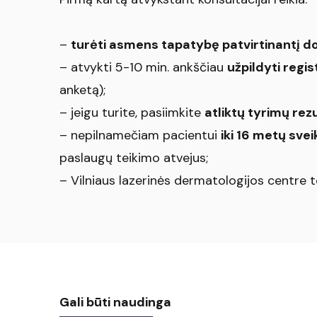
–
turėti asmens tapatybę patvirtinantį 
– atvykti 5-10 min. ankščiau
užpildyti regi
anketą);
– jeigu turite, pasiimkite
atliktų tyrimų rez
– nepilnamečiam pacientui
iki 16 metų svei
paslaugų teikimo atvejus;
– Vilniaus lazerinės dermatologijos centre
Gali būti naudinga