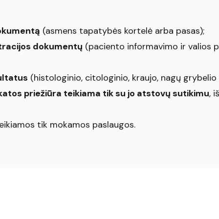
dokumentą
(asmens tapatybės kortelė arba pasas);
stracijos dokumentų
(paciento informavimo ir valios 
ultatus
(histologinio, citologinio, kraujo, nagų grybelio i
katos priežiūra teikiama tik su jo atstovų sutikimu
, 
 teikiamos tik mokamos paslaugos.