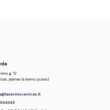
ėda
rėno g. 12
tas, įėjimas iš kiemo pusės)
a@lazeriniscentras.lt
344343