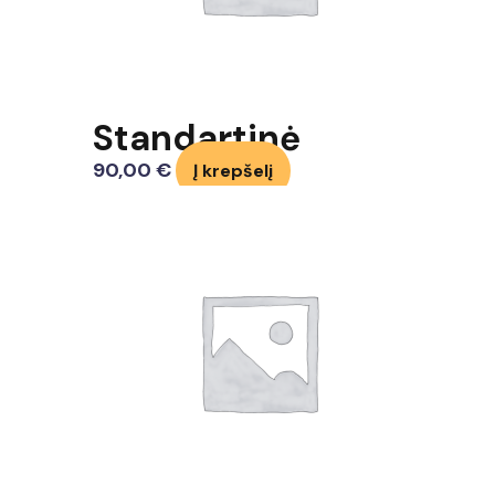
Standartinė
90,00
€
Į krepšelį