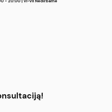
00 - 20:00 | VI-VII Nedirbame
onsultaciją!