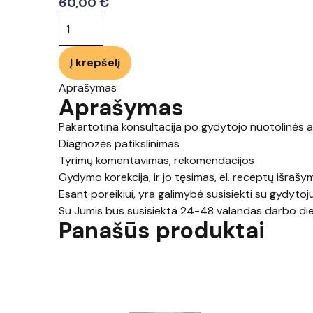
60,00
€
produkto
kiekis:
Pakartotina
Į krepšelį
konsultacija
Aprašymas
Aprašymas
Pakartotina konsultacija po gydytojo nuotolinės a
Diagnozės patikslinimas
Tyrimų komentavimas, rekomendacijos
Gydymo korekcija, ir jo tęsimas, el. receptų išrašy
Esant poreikiui, yra galimybė susisiekti su gydyto
Su Jumis bus susisiekta 24-48 valandas darbo di
Panašūs produktai