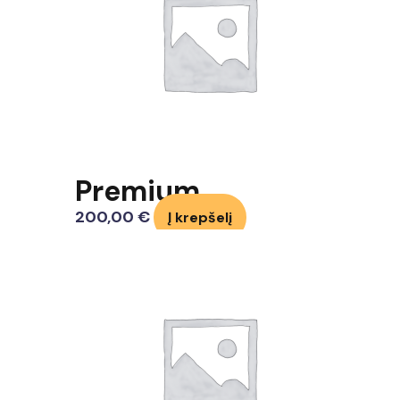
Premium
200,00
€
Į krepšelį