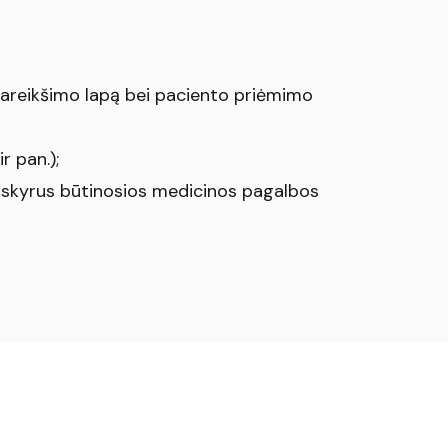
pareikšimo lapą bei paciento priėmimo
r pan.);
išskyrus būtinosios medicinos pagalbos