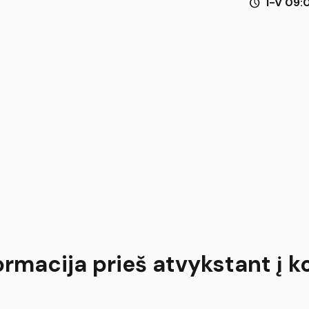
schedule
I-V 09:
ormacija prieš atvykstant į k