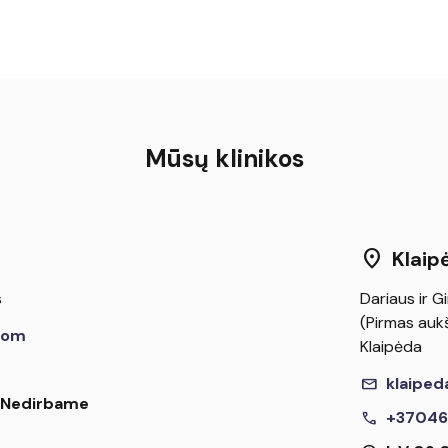
Mūsų klinikos
location_on
Klaip
s
Dariaus ir Gi
(Pirmas aukš
com
Klaipėda
mail
klaiped
I Nedirbame
call
+37046