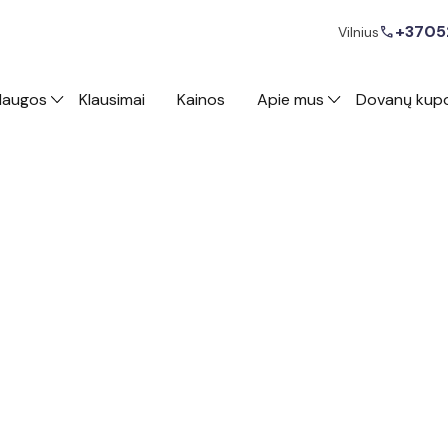
+3705
call
Vilnius
laugos
Klausimai
Kainos
Apie mus
Dovanų kup