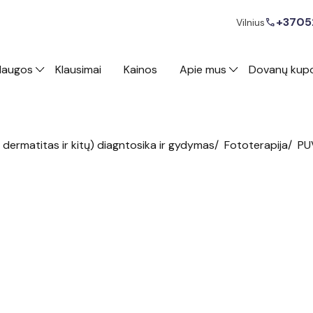
+3705
call
Vilnius
laugos
Klausimai
Kainos
Apie mus
Dovanų kup
/
/
PU
s dermatitas ir kitų) diagntosika ir gydymas
Fototerapija