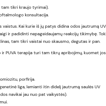
 tam tikri kraujo tyrimai).
oftalmologo konsultacija.
s vaistus. Kai kurie iš jų patys didina odos jautrumą UV
taigi ir padidinti nepageidaujamų reakcijų tikimybę. Tok
klinas, tam tikri vaistai nuo skausmo, degutas ir pan.
ip ir PUVA terapija turi tam tikrų apribojimų, kuomet jos
miozitu, porfirija.
etinė liga, lemianti itin didelį jautrumą saulės UV
odos navikai jau nuo pat vaikystės).
mui.