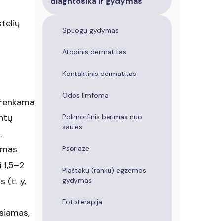
diagntosika ir gydymas
telių
Spuogų gydymas
Atopinis dermatitas
Kontaktinis dermatitas
Odos limfoma
parenkama
ntų
Polimorfinis berimas nuo
saules
.
vumas
Psoriaze
i 1,5–2
Plaštakų (rankų) egzemos
(t. .y,
gydymas
Fototerapija
siamas,