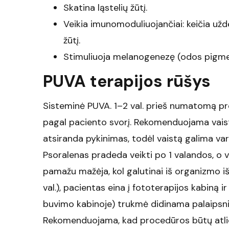
Skatina ląstelių žūtį.
Veikia imunomoduliuojančiai: keičia užd
žūtį.
Stimuliuoja melanogenezę (odos pigm
PUVA terapijos rūšys
Sisteminė PUVA. 1–2 val. prieš numatomą p
pagal paciento svorį. Rekomenduojama vaistą
atsiranda pykinimas, todėl vaistą galima vart
Psoralenas pradeda veikti po 1 valandos, o 
pamažu mažėja, kol galutinai iš organizmo iš
val.), pacientas eina į fototerapijos kabiną i
buvimo kabinoje) trukmė didinama palaipsni
Rekomenduojama, kad procedūros būtų atli