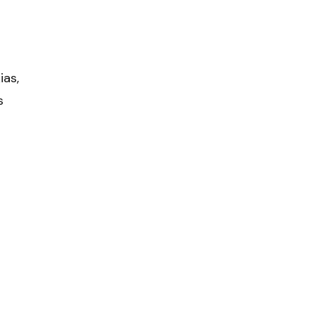
ias,
s