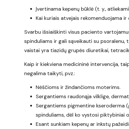
Įvertinama kepenų būklė (t. y., atliekami
Kai kuriais atvejais rekomenduojama ir 
Svarbu išsiaiškinti visus paciento vartojamu
spinduliams ir gali sąveikauti su psoralenu, 
vaistai yra tiazidų grupės diuretikai, tetraci
Kaip ir kiekviena medicininė intervencija, ta
negalima taikyti, pvz.:
Nėščioms ir žindančioms moterims.
Sergantiems raudonąja vilklige, dermato
Sergantiems pigmentine kseroderma (gen
spinduliams, dėl ko vystosi piktybiniai 
Esant sunkiam kepenų ar inkstų pažeidi