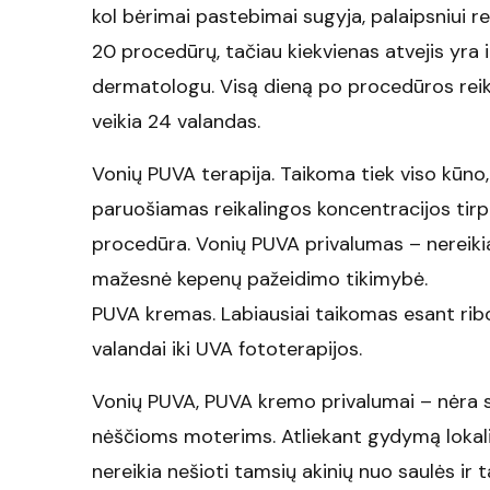
kol bėrimai pastebimai sugyja, palaipsniui 
20 procedūrų, tačiau kiekvienas atvejis yra
dermatologu. Visą dieną po procedūros reiki
veikia 24 valandas.
Vonių PUVA terapija. Taikoma tiek viso kūno, ti
paruošiamas reikalingos koncentracijos tirp
procedūra. Vonių PUVA privalumas – nereikia n
mažesnė kepenų pažeidimo tikimybė.
PUVA kremas. Labiausiai taikomas esant ribo
valandai iki UVA fototerapijos.
Vonių PUVA, PUVA kremo privalumai – nėra si
nėščioms moterims. Atliekant gydymą lokali
nereikia nešioti tamsių akinių nuo saulės ir