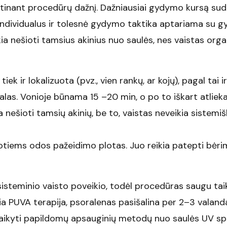
retinant procedūrų dažnį. Dažniausiai gydymo kursą su
 individualus ir tolesnė gydymo taktika aptariama su g
a nešioti tamsius akinius nuo saulės, nes vaistas org
ek ir lokalizuota (pvz., vien rankų, ar kojų), pagal tai ir
alas. Vonioje būnama 15 –20 min, o po to iškart atlie
ešioti tamsių akinių, be to, vaistas neveikia sistemišk
tiems odos pažeidimo plotas. Juo reikia patepti bėrim
steminio vaisto poveikio, todėl procedūras saugu taik
a PUVA terapija, psoralenas pasišalina per 2–3 valand
 taikyti papildomų apsauginių metodų nuo saulės UV spi