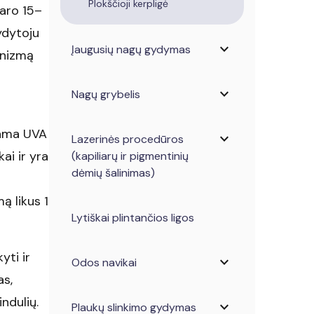
Plokščioji kerpligė
daro 15–
ydytoju
expand_more
Įaugusių nagų gydymas
anizmą
expand_more
Nagų grybelis
kama UVA
expand_more
Lazerinės procedūros
ai ir yra
(kapiliarų ir pigmentinių
dėmių šalinimas)
ą likus 1
Lytiškai plintančios ligos
yti ir
expand_more
Odos navikai
as,
ndulių.
expand_more
Plaukų slinkimo gydymas