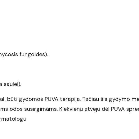
mycosis fungoides).
 saulei).
 gali būti gydomos PUVA terapija. Tačiau šis gydymo 
tiems odos susirgimams. Kiekvienu atveju dėl PUVA spr
ermatologu.