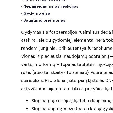
Nepageidaujamos reakcijos
Gydymo eiga
Saugumo priemonės
Gydymas šia fototerapijos rūšimi susideda 
atskirai, šie du gydomieji elementai nėra tok
randami junginiai, priklausantys furanokumar
Vienas iš plačiausiai naudojamų psoralenų –
vartojimo formų – tepalai, tabletės, injekcij
rūšis (apie tai skaitykite žemiau). Psorale
spinduliais. Psoralenai įsiterpia į ląstelės
aktyvūs ir inicijuoja tam tikrus pokyčius ląst
Slopina pagreitėjusį ląstelių dauginimąsi (
Slopina angiogenezę (naujų kraujagysli