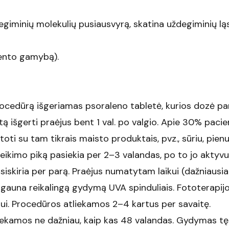
egiminių molekulių pusiausvyrą, skatina uždegiminių ląs
ento gamybą).
rocedūrą išgeriamas psoraleno tabletė, kurios dozė 
 išgerti praėjus bent 1 val. po valgio. Apie 30% pacie
oti su tam tikrais maisto produktais, pvz., sūriu, pienu
veikimo piką pasiekia per 2–3 valandas, po to jo akty
siskiria per parą. Praėjus numatytam laikui (dažniausia
r gauna reikalingą gydymą UVA spinduliais. Fototerapijos 
ui. Procedūros atliekamos 2–4 kartus per savaitę.
ekamos ne dažniau, kaip kas 48 valandas. Gydymas tę