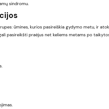
gamų sindromu.
cijos
upes: ūmines, kurios pasireiškia gydymo metu, ir atok
ali pasireikšti praėjus net keliems metams po taikyto
s.
ojimas.