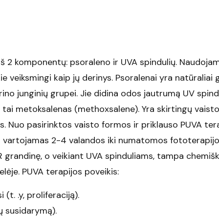
iš 2 komponentų: psoraleno ir UVA spindulių. Naudojam
ie veiksmingi kaip jų derinys. Psoralenai yra natūraliai
ino junginių grupei. Jie didina odos jautrumą UV spind
 tai metoksalenas (methoxsalene). Yra skirtingų vaist
os. Nuo pasirinktos vaisto formos ir priklauso PUVA ter
nas vartojamas 2-4 valandos iki numatomos fototerapij
 DNR grandinę, o veikiant UVA spinduliams, tampa chemišk
elėje. PUVA terapijos poveikis:
t. .y, proliferaciją).
ų susidarymą).