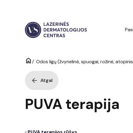
Pas
home
/
Odos ligų (žvynelinė, spuogai, rožinė, atopini
arrow_back
Atgal
PUVA terapija
PUVA terapijos rūšys