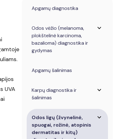
Apgamų diagnostika
expand_more
Odos vėžio (melanoma,
plokštelinė karcinoma,
i
bazalioma) diagnostika ir
 gamtoje
gydymas
uliams.
o
Apgamų šalinimas
apijos
os UVA
expand_more
Karpų diagnostika ir
šalinimas
ai
expand_more
Odos ligų (žvynelinė,
spuogai, rožinė, atopinis
dermatitas ir kitų)