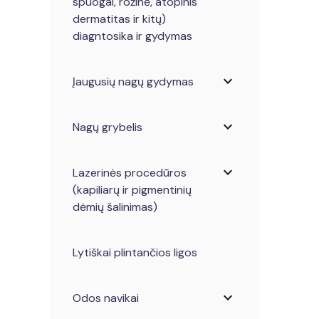
spuogai, rožinė, atopinis
dermatitas ir kitų)
diagntosika ir gydymas
expand_more
Įaugusių nagų gydymas
expand_more
Nagų grybelis
expand_more
Lazerinės procedūros
(kapiliarų ir pigmentinių
dėmių šalinimas)
Lytiškai plintančios ligos
expand_more
Odos navikai