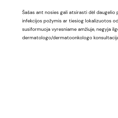
Šašas ant nosies gali atsirasti dėl daugelio
infekcijos požymis ar tiesiog lokalizuotos o
susiformuoja vyresniame amžiuje, negyja ilge
dermatologo/dermatoonkologo konsultacija, 