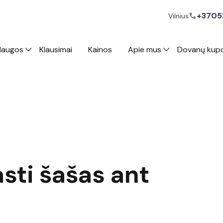
+3705
call
Vilnius
laugos
Klausimai
Kainos
Apie mus
Dovanų kup
asti šašas ant