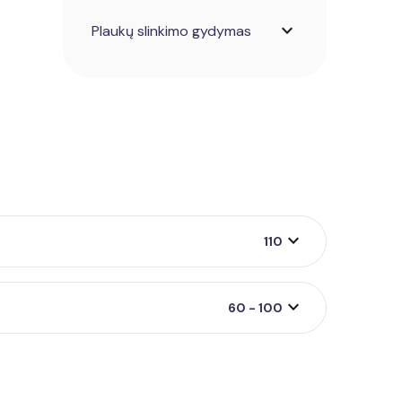
expand_more
Plaukų slinkimo gydymas
expand_more
110
expand_more
60 - 100