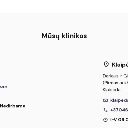
Mūsų klinikos
location_on
Klaip
s
Dariaus ir Gi
(Pirmas aukš
com
Klaipėda
mail
klaiped
I Nedirbame
call
+37046
schedule
I-V 09: