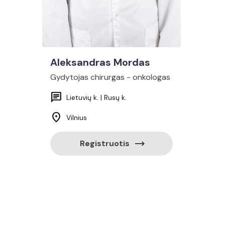
Aleksandras Mordas
Gydytojas chirurgas - onkologas
chat
Lietuvių k. | Rusų k.
location_on
Vilnius
trending_flat
Registruotis