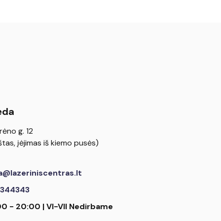
ėda
rėno g. 12
tas, įėjimas iš kiemo pusės)
a@lazeriniscentras.lt
344343
00 - 20:00 | VI-VII Nedirbame