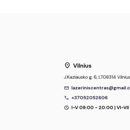
location_on
Vilnius
J.Kazlausko g. 6, LT08314 Vilniu
mail
lazeriniscentras@gmail.
call
+37052052606
schedule
I-V 09:00 - 20:00 | VI-VI