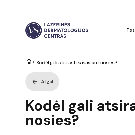
Pas
home
/
Kodėl gali atsirasti šašas ant nosies?
arrow_back
Atgal
Kodėl gali atsir
nosies?