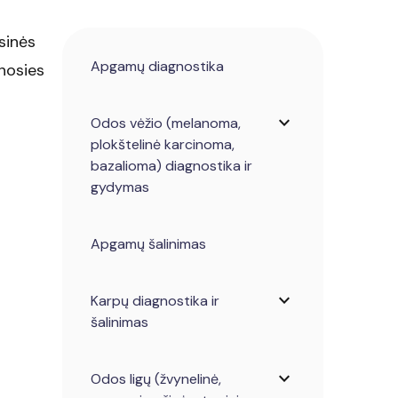
sinės
Apgamų diagnostika
 nosies
expand_more
Odos vėžio (melanoma,
plokštelinė karcinoma,
bazalioma) diagnostika ir
gydymas
Apgamų šalinimas
expand_more
Karpų diagnostika ir
šalinimas
expand_more
Odos ligų (žvynelinė,