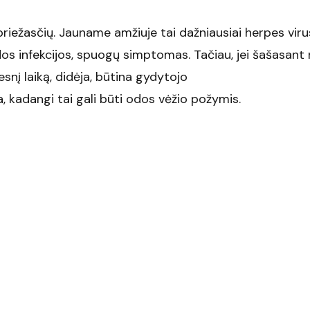
 priežasčių. Jauname amžiuje tai dažniausiai herpes viru
dos infekcijos, spuogų simptomas. Tačiau, jei šašasant
snį laiką, didėja, būtina gydytojo
kadangi tai gali būti odos vėžio požymis.