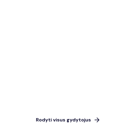
arrow_forward
Rodyti visus gydytojus