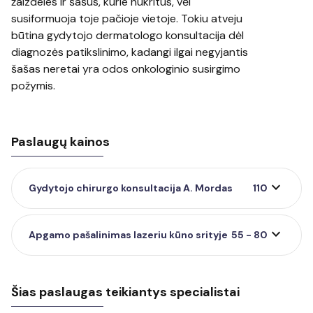
žaizdeles ir šašus, kurie nukritus, vėl
susiformuoja toje pačioje vietoje. Tokiu atveju
būtina gydytojo dermatologo konsultacija dėl
diagnozės patikslinimo, kadangi ilgai negyjantis
šašas neretai yra odos onkologinio susirgimo
požymis.
Paslaugų kainos
expand_more
Gydytojo chirurgo konsultacija A. Mordas
110
expand_more
Apgamo pašalinimas lazeriu kūno srityje
55 - 80
Šias paslaugas teikiantys specialistai