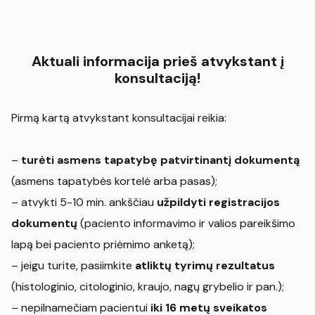
Aktuali informacija prieš atvykstant į
konsultaciją!
Pirmą kartą atvykstant konsultacijai reikia:
–
turėti asmens tapatybę patvirtinantį dokumentą
(asmens tapatybės kortelė arba pasas);
– atvykti 5-10 min. ankščiau
užpildyti registracijos
dokumentų
(paciento informavimo ir valios pareikšimo
lapą bei paciento priėmimo anketą);
– jeigu turite, pasiimkite
atliktų tyrimų rezultatus
(histologinio, citologinio, kraujo, nagų grybelio ir pan.);
– nepilnamečiam pacientui
iki 16 metų sveikatos