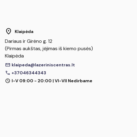
location_on
Klaipėda
Dariaus ir Girėno g. 12
(Pirmas aukštas, įėjimas iš kiemo pusės)
Klaipėda
mail
klaipeda@lazeriniscentras.lt
call
+37046344343
schedule
I-V 09:00 - 20:00 | VI-VII Nedirbame