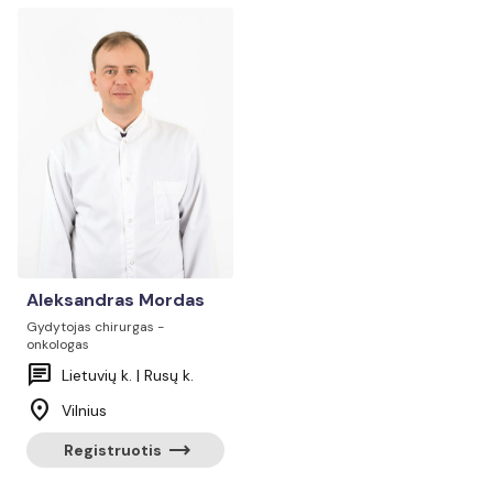
Aleksandras Mordas
Gydytojas chirurgas -
onkologas
chat
Lietuvių k. | Rusų k.
location_on
Vilnius
trending_flat
Registruotis