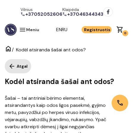
Vilnius
Klaipėda
+37052052606
+37046344343
call
call
menu
shopping_cart
EN
RU
Meniu
Registruotis
0
home
/
Kodėl atsiranda šašai ant odos?
arrow_back
Atgal
Kodėl atsiranda šašai ant odos?
Šašai – tai antriniai bėrimo elementai,
call
atsirandantys kaip odos ligos pasekmė, gyjimo
metu, pavyzdžiui po herpes viruso infekcijos,
vėjaraupių, vabzdžių įkandimo, nukasymo. Ypač
svarbu atkreipti dėmesį į ilgai negyjančias