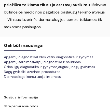
priežiūra teikiama tik su jo atstovų sutikimu
, išskyrus
būtinosios medicinos pagalbos paslaugų teikimo atvejus;
– Vilniaus lazerinės dermatologijos centre teikiamos tik
mokamos paslaugos.
Gali būti naudinga
Apgamų diagnostika
Odos vėžio diagnostika ir gydymas
Apgamų šalinimas
Karpų diagnostika ir šalinimas
Odos ligų diagnostika ir gydymas
Įaugusių nagų gydymas
Nagų grybelis
Lazerinės procedūros
Dermatologo konsultacija internetu
Susijusi informacija
Straipsniai apie odos