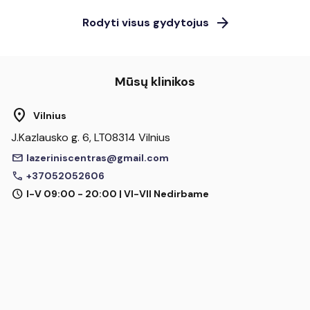
arrow_forward
Rodyti visus gydytojus
Mūsų klinikos
location_on
Vilnius
J.Kazlausko g. 6, LT08314 Vilnius
mail
lazeriniscentras@gmail.com
call
+37052052606
schedule
I-V 09:00 - 20:00 | VI-VII Nedirbame