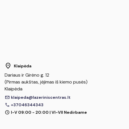
location_on
Klaipėda
Dariaus ir Girėno g. 12
(Pirmas aukštas, įėjimas iš kiemo pusės)
Klaipėda
mail
klaipeda@lazeriniscentras.lt
call
+37046344343
schedule
I-V 09:00 - 20:00 | VI-VII Nedirbame