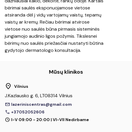
dažniausiai kaklo, dekolte, rankų odoje. Kartais
bėrimai saulės eksponuojamose vietose
atsiranda dėl į vidų vartojamų vaistų, tepamų
vaistų ar kremų. Rečiau bėrimai atvirose
vietose nuo saulės būna pirmasis sisteminės
jungiamojo audinio ligos požymis. Tikslesnei
bėrimų nuo saulės priežasčiai nustatyti būtina
gydytojo dermatologo konsultacija.
Mūsų klinikos
location_on
Vilnius
J.Kazlausko g. 6, LT08314 Vilnius
mail
lazeriniscentras@gmail.com
call
+37052052606
schedule
I-V 09:00 - 20:00 | VI-VII Nedirbame