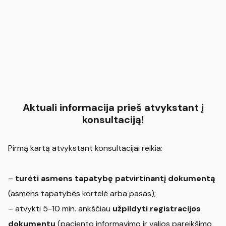
Aktuali informacija prieš atvykstant į
konsultaciją!
Pirmą kartą atvykstant konsultacijai reikia:
–
turėti asmens tapatybę patvirtinantį dokumentą
(asmens tapatybės kortelė arba pasas);
– atvykti 5-10 min. ankščiau
užpildyti registracijos
dokumentų
(paciento informavimo ir valios pareikšimo