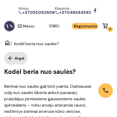
Vilnius
Klaipėda
+37052052606
+37046344343
call
call
menu
shopping_cart
EN
RU
Meniu
Registruotis
0
home
/
Kodėl beria nuo saulės?
arrow_back
Atgal
Kodėl beria nuo saulės?
Bėrimai nuo saulės gali būti įvairūs. Dažniausiai
call
odą nuo saulės išberia anksti pavasarį,
prasidėjus pirmiesiems gausesniems saulės
spinduliams – tokiu atveju atsiranda rausvi,
niežtintys bėrimai atvirose kūno vietose,