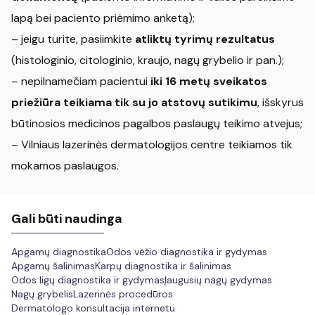
lapą bei paciento priėmimo anketą);
– jeigu turite, pasiimkite
atliktų tyrimų rezultatus
(histologinio, citologinio, kraujo, nagų grybelio ir pan.);
– nepilnamečiam pacientui
iki 16 metų sveikatos
priežiūra teikiama tik su jo atstovų sutikimu
, išskyrus
būtinosios medicinos pagalbos paslaugų teikimo atvejus;
– Vilniaus lazerinės dermatologijos centre teikiamos tik
mokamos paslaugos.
Gali būti naudinga
Apgamų diagnostika
Odos vėžio diagnostika ir gydymas
Apgamų šalinimas
Karpų diagnostika ir šalinimas
Odos ligų diagnostika ir gydymas
Įaugusių nagų gydymas
Nagų grybelis
Lazerinės procedūros
Dermatologo konsultacija internetu