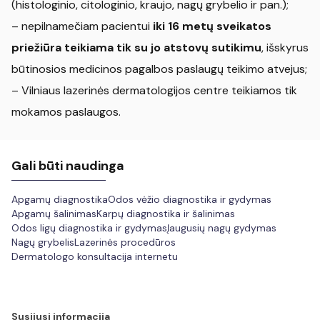
(histologinio, citologinio, kraujo, nagų grybelio ir pan.);
– nepilnamečiam pacientui
iki 16 metų sveikatos
priežiūra teikiama tik su jo atstovų sutikimu
, išskyrus
būtinosios medicinos pagalbos paslaugų teikimo atvejus;
– Vilniaus lazerinės dermatologijos centre teikiamos tik
mokamos paslaugos.
Gali būti naudinga
Apgamų diagnostika
Odos vėžio diagnostika ir gydymas
Apgamų šalinimas
Karpų diagnostika ir šalinimas
Odos ligų diagnostika ir gydymas
Įaugusių nagų gydymas
Nagų grybelis
Lazerinės procedūros
Dermatologo konsultacija internetu
Susijusi informacija