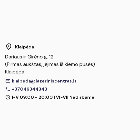
location_on
Klaipėda
Dariaus ir Girėno g. 12
(Pirmas aukštas, įėjimas iš kiemo pusės)
Klaipėda
mail
klaipeda@lazeriniscentras.lt
call
+37046344343
schedule
I-V 09:00 - 20:00 | VI-VII Nedirbame