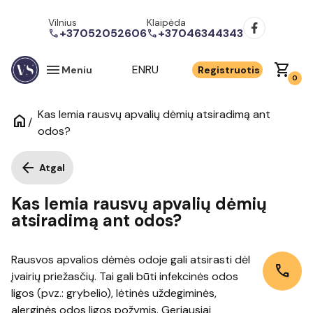
Vilnius
Klaipėda
+37052052606
+37046344343
call
call
menu
shopping_cart
EN
RU
Meniu
Registruotis
0
Kas lemia rausvų apvalių dėmių atsiradimą ant
home
/
odos?
arrow_back
Atgal
Kas lemia rausvų apvalių dėmių
atsiradimą ant odos?
Rausvos apvalios dėmės odoje gali atsirasti dėl
call
įvairių priežasčių. Tai gali būti infekcinės odos
ligos (pvz.: grybelio), lėtinės uždegiminės,
alerginės odos ligos požymis. Geriausiai