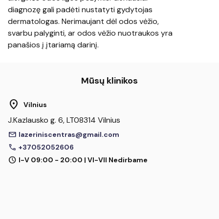
diagnozę gali padėti nustatyti gydytojas
dermatologas. Nerimaujant dėl odos vėžio,
svarbu palyginti, ar odos vėžio nuotraukos yra
panašios į įtariamą darinį.
Mūsų klinikos
location_on
Vilnius
J.Kazlausko g. 6, LT08314 Vilnius
mail
lazeriniscentras@gmail.com
call
+37052052606
schedule
I-V 09:00 - 20:00 | VI-VII Nedirbame