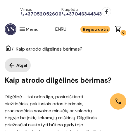
Vilnius
Klaipėda
+37052052606
+37046344343
call
call
menu
shopping_cart
EN
RU
Meniu
Registruotis
0
home
/
Kaip atrodo dilgėlinės bėrimas?
arrow_back
Atgal
Kaip atrodo dilgėlinės bėrimas?
Dilgėlinė – tai odos liga, pasireiškianti
call
niežtinčiais, pakilusiais odos bėrimais,
praeinančiais savaime minučių ar valandų
bėgyje be jokių liekamųjų reiškinių. Dilgėlinės
priežasčiai nustatyti būtina gydytojo