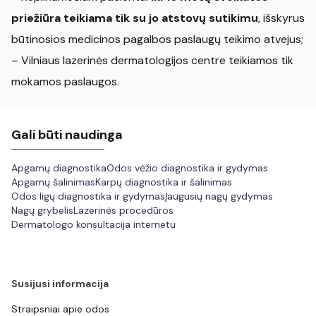
priežiūra teikiama tik su jo atstovų sutikimu
, išskyrus
būtinosios medicinos pagalbos paslaugų teikimo atvejus;
– Vilniaus lazerinės dermatologijos centre teikiamos tik
mokamos paslaugos.
Gali būti naudinga
Apgamų diagnostika
Odos vėžio diagnostika ir gydymas
Apgamų šalinimas
Karpų diagnostika ir šalinimas
Odos ligų diagnostika ir gydymas
Įaugusių nagų gydymas
Nagų grybelis
Lazerinės procedūros
Dermatologo konsultacija internetu
Susijusi informacija
Straipsniai apie odos