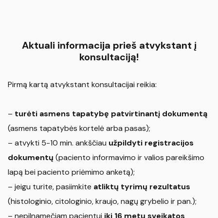
Aktuali informacija prieš atvykstant į
konsultaciją!
Pirmą kartą atvykstant konsultacijai reikia:
–
turėti asmens tapatybę patvirtinantį dokumentą
(asmens tapatybės kortelė arba pasas);
– atvykti 5-10 min. ankščiau
užpildyti registracijos
dokumentų
(paciento informavimo ir valios pareikšimo
lapą bei paciento priėmimo anketą);
– jeigu turite, pasiimkite
atliktų tyrimų rezultatus
(histologinio, citologinio, kraujo, nagų grybelio ir pan.);
– nepilnamečiam pacientui
iki 16 metų sveikatos