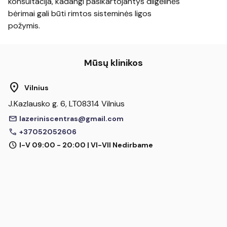
konsultacija, kadangi pasikartojantys dilgėlinės
bėrimai gali būti rimtos sisteminės ligos
požymis.
Mūsų klinikos
location_on
Vilnius
J.Kazlausko g. 6, LT08314 Vilnius
mail
lazeriniscentras@gmail.com
call
+37052052606
schedule
I-V 09:00 - 20:00 | VI-VII Nedirbame