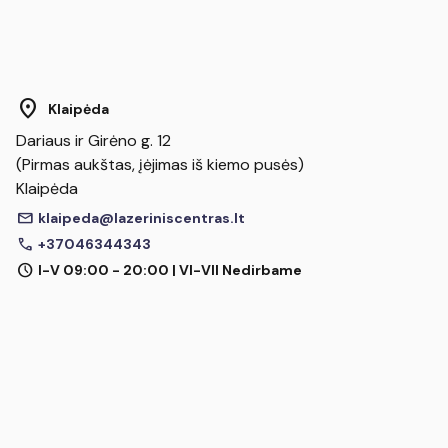
location_on
Klaipėda
Dariaus ir Girėno g. 12
(Pirmas aukštas, įėjimas iš kiemo pusės)
Klaipėda
mail
klaipeda@lazeriniscentras.lt
call
+37046344343
schedule
I-V 09:00 - 20:00 | VI-VII Nedirbame