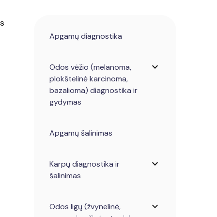
os
Apgamų diagnostika
expand_more
Odos vėžio (melanoma,
plokštelinė karcinoma,
bazalioma) diagnostika ir
gydymas
Apgamų šalinimas
expand_more
Karpų diagnostika ir
šalinimas
expand_more
Odos ligų (žvynelinė,