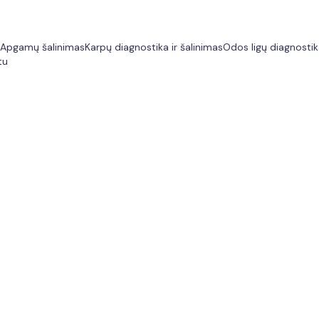
Apgamų šalinimas
Karpų diagnostika ir šalinimas
Odos ligų diagnosti
tu