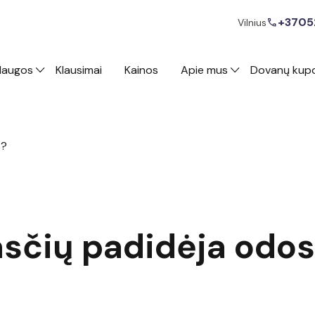
+3705
call
Vilnius
laugos
Klausimai
Kainos
Apie mus
Dovanų kup
s?
asčių padidėja odos