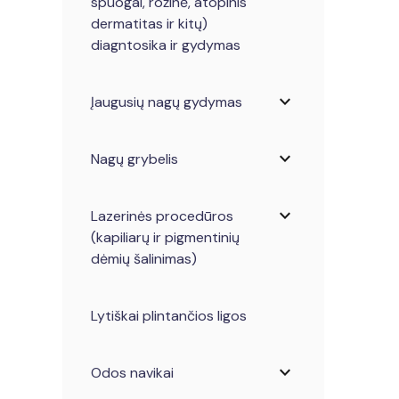
spuogai, rožinė, atopinis
dermatitas ir kitų)
diagntosika ir gydymas
expand_more
Įaugusių nagų gydymas
expand_more
Nagų grybelis
expand_more
Lazerinės procedūros
(kapiliarų ir pigmentinių
dėmių šalinimas)
Lytiškai plintančios ligos
expand_more
Odos navikai