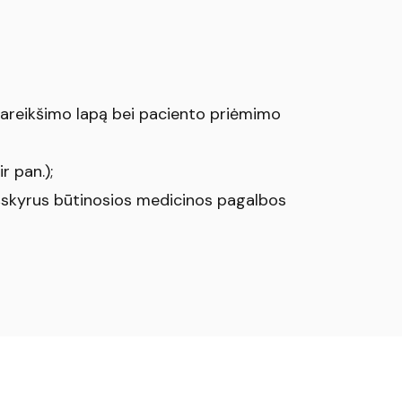
pareikšimo lapą bei paciento priėmimo
r pan.);
išskyrus būtinosios medicinos pagalbos