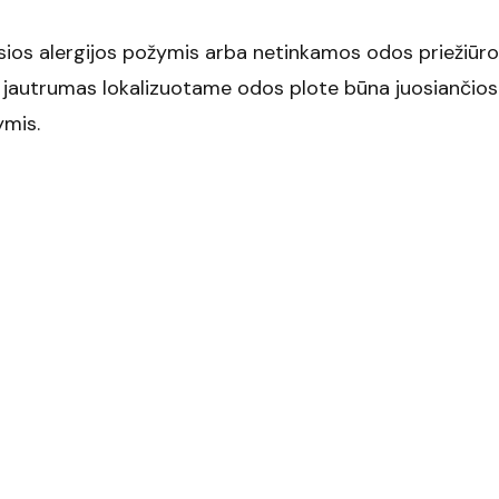
sios alergijos požymis arba netinkamos odos priežiūr
s jautrumas lokalizuotame odos plote būna juosiančios
ymis.