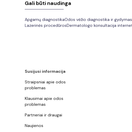
Gali būti naudinga
Apgamų diagnostika
Odos vėžio diagnostika ir gydymas
Lazerinės procedūros
Dermatologo konsultacija interne
Susijusi informacija
Straipsniai apie odos
problemas
Klausimai apie odos
problemas
Partneriai ir draugai
Naujienos