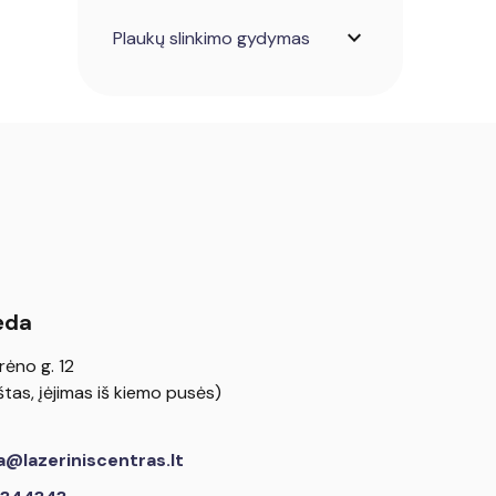
expand_more
Plaukų slinkimo gydymas
ėda
rėno g. 12
tas, įėjimas iš kiemo pusės)
a@lazeriniscentras.lt