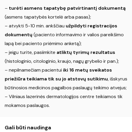
–
turėti asmens tapatybę patvirtinantį dokumentą
(asmens tapatybės kortelė arba pasas);
– atvykti 5-10 min. ankščiau
užpildyti registracijos
dokumentų
(paciento informavimo ir valios pareikšimo
lapą bei paciento priėmimo anketą);
– jeigu turite, pasiimkite
atliktų tyrimų rezultatus
(histologinio, citologinio, kraujo, nagų grybelio ir pan.);
– nepilnamečiam pacientui
iki 16 metų sveikatos
priežiūra teikiama tik su jo atstovų sutikimu
, išskyrus
būtinosios medicinos pagalbos paslaugų teikimo atvejus;
– Vilniaus lazerinės dermatologijos centre teikiamos tik
mokamos paslaugos.
Gali būti naudinga