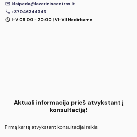
mail
klaipeda@lazeriniscentras.lt
call
+37046344343
schedule
I-V 09:00 - 20:00 | VI-VII Nedirbame
Aktuali informacija prieš atvykstant į
konsultaciją!
Pirmą kartą atvykstant konsultacijai reikia: