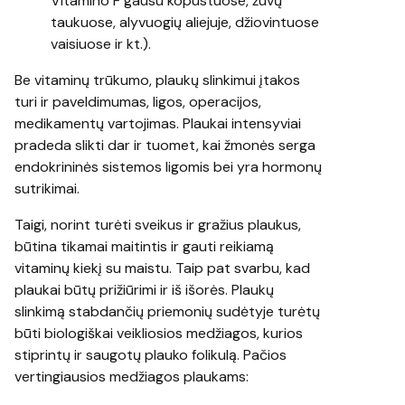
Vitamino F gausu kopūstuose, žuvų
taukuose, alyvuogių aliejuje, džiovintuose
vaisiuose ir kt.).
Be vitaminų trūkumo, plaukų slinkimui įtakos
turi ir paveldimumas, ligos, operacijos,
medikamentų vartojimas. Plaukai intensyviai
pradeda slikti dar ir tuomet, kai žmonės serga
endokrininės sistemos ligomis bei yra hormonų
sutrikimai.
Taigi, norint turėti sveikus ir gražius plaukus,
būtina tikamai maitintis ir gauti reikiamą
vitaminų kiekį su maistu. Taip pat svarbu, kad
plaukai būtų prižiūrimi ir iš išorės. Plaukų
slinkimą stabdančių priemonių sudėtyje turėtų
būti biologiškai veikliosios medžiagos, kurios
stiprintų ir saugotų plauko folikulą. Pačios
vertingiausios medžiagos plaukams: