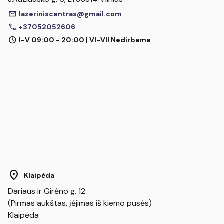
mail
lazeriniscentras@gmail.com
call
+37052052606
schedule
I-V 09:00 - 20:00 | VI-VII Nedirbame
location_on
Klaipėda
Dariaus ir Girėno g. 12
(Pirmas aukštas, įėjimas iš kiemo pusės)
Klaipėda