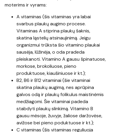
moterims ir vyrams:
A vitaminas (šis vitaminas yra labai
svarbus plaukų augimo procese.
Vitaminas A stiprina plaukų šaknis,
skatina ląstelių atsinaujinimą. Jeigu
organizmui trūksta šio vitamino plaukai
sausėja, lūžinėja, o oda pradeda
pleiskanoti. Vitamino A gausu špinatuose,
morkose, brokoliuose, pieno
produktuose, kiaušiniuose ir kt.);
B2, B6 ir B12 vitaminai (šie vitaminai
skatina plaukų augimą, nes aprūpina
galvos odą ir plaukų folikulus maistinėmis
medžiagomi. Šie vitaminai padeda
stabdyti plaukų slinkimą. Vitamino B
gausu mėsoje, žuvyje, žaliose daržovėse,
avižose bei pieno poduktuose ir kt.);
C vitaminas (šis vitaminas reguliuoja