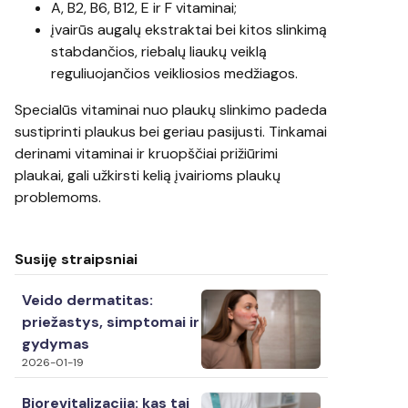
A, B2, B6, B12, E ir F vitaminai;
įvairūs augalų ekstraktai bei kitos slinkimą
stabdančios, riebalų liaukų veiklą
reguliuojančios veikliosios medžiagos.
Specialūs vitaminai nuo plaukų slinkimo padeda
sustiprinti plaukus bei geriau pasijusti. Tinkamai
derinami vitaminai ir kruopščiai prižiūrimi
plaukai, gali užkirsti kelią įvairioms plaukų
problemoms.
Susiję straipsniai
Veido dermatitas:
priežastys, simptomai ir
gydymas
2026-01-19
Biorevitalizacija: kas tai