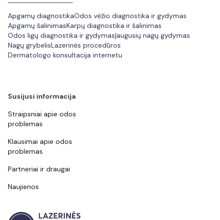
Apgamų diagnostika
Odos vėžio diagnostika ir gydymas
Apgamų šalinimas
Karpų diagnostika ir šalinimas
Odos ligų diagnostika ir gydymas
Įaugusių nagų gydymas
Nagų grybelis
Lazerinės procedūros
Dermatologo konsultacija internetu
Susijusi informacija
Straipsniai apie odos
problemas
Klausimai apie odos
problemas
Partneriai ir draugai
Naujienos