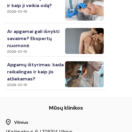
ir kaip ji veikia odą?
2026-01-19
Ar apgamai gali išnykti
savaime? Ekspertų
nuomonė
2026-01-15
Apgamų ištyrimas: kada
reikalingas ir kaip jis
atliekamas?
2026-01-15
Mūsų klinikos
location_on
Vilnius
J.Kazlausko g. 6, LT08314 Vilnius