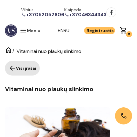
Vilnius
Klaipėda
+37052052606
+37046344343
call
call
menu
shopping_cart
EN
RU
Meniu
Registruotis
0
home
/
Vitaminai nuo plaukų slinkimo
arrow_back
Visi įrašai
Vitaminai nuo plaukų slinkimo
call