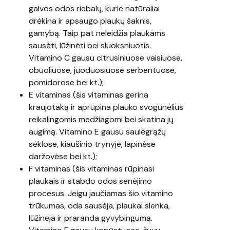
galvos odos riebalų, kurie natūraliai
drėkina ir apsaugo plaukų šaknis,
gamybą. Taip pat neleidžia plaukams
sausėti, lūžinėti bei sluoksniuotis.
Vitamino C gausu citrusiniuose vaisiuose,
obuoliuose, juoduosiuose serbentuose,
pomidorose bei kt.);
E vitaminas (šis vitaminas gerina
kraujotaką ir aprūpina plauko svogūnėlius
reikalingomis medžiagomi bei skatina jų
augimą. Vitamino E gausu saulėgrąžų
sėklose, kiaušinio trynyje, lapinėse
daržovėse bei kt.);
F vitaminas (šis vitaminas rūpinasi
plaukais ir stabdo odos senėjimo
procesus. Jeigu jaučiamas šio vitamino
trūkumas, oda sausėja, plaukai slenka,
lūžinėja ir praranda gyvybingumą.