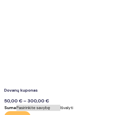
Dovanų kuponas
Price
50,00
€
–
300,00
€
range:
Suma
Išvalyti
produkto
50,00 €