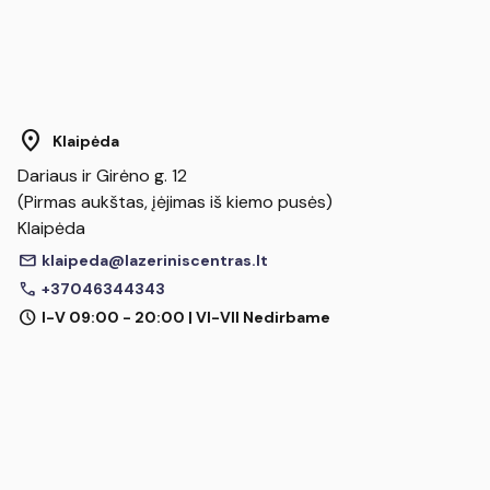
location_on
Klaipėda
Dariaus ir Girėno g. 12
(Pirmas aukštas, įėjimas iš kiemo pusės)
Klaipėda
mail
klaipeda@lazeriniscentras.lt
call
+37046344343
schedule
I-V 09:00 - 20:00 | VI-VII Nedirbame