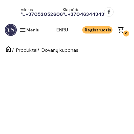
Vilnius
Klaipėda
+37052052606
+37046344343
call
call
menu
shopping_cart
EN
RU
Meniu
Registruotis
0
home
/
/
Dovanų kuponas
Produktai