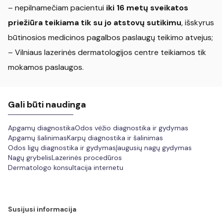
– nepilnamečiam pacientui
iki 16 metų sveikatos
priežiūra teikiama tik su jo atstovų sutikimu
, išskyrus
būtinosios medicinos pagalbos paslaugų teikimo atvejus;
– Vilniaus lazerinės dermatologijos centre teikiamos tik
mokamos paslaugos.
Gali būti naudinga
Apgamų diagnostika
Odos vėžio diagnostika ir gydymas
Apgamų šalinimas
Karpų diagnostika ir šalinimas
Odos ligų diagnostika ir gydymas
Įaugusių nagų gydymas
Nagų grybelis
Lazerinės procedūros
Dermatologo konsultacija internetu
Susijusi informacija