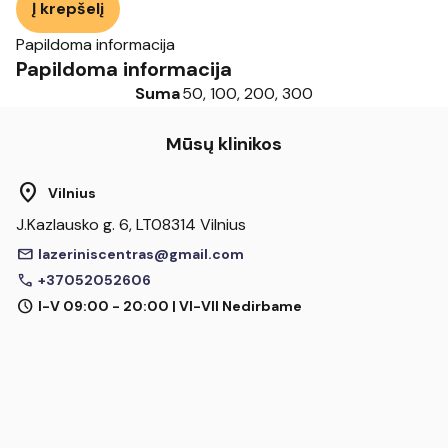
Į krepšelį
kiekis:
through
Dovanų
Papildoma informacija
300,00 €
Papildoma informacija
kuponas
Suma
50, 100, 200, 300
Mūsų klinikos
location_on
Vilnius
J.Kazlausko g. 6, LT08314 Vilnius
mail
lazeriniscentras@gmail.com
call
+37052052606
schedule
I-V 09:00 - 20:00 | VI-VII Nedirbame