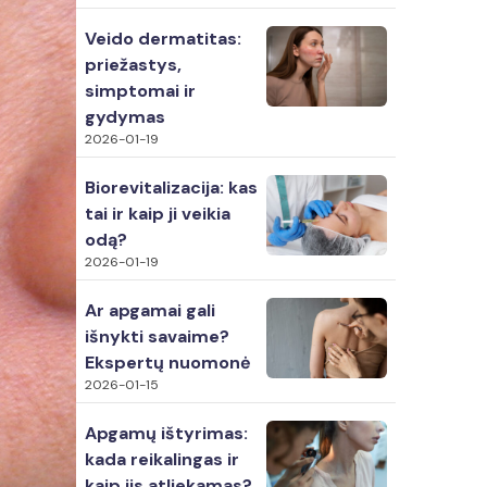
Veido dermatitas:
priežastys,
simptomai ir
gydymas
2026-01-19
Biorevitalizacija: kas
tai ir kaip ji veikia
odą?
2026-01-19
Ar apgamai gali
išnykti savaime?
Ekspertų nuomonė
2026-01-15
Apgamų ištyrimas:
kada reikalingas ir
kaip jis atliekamas?