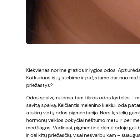
Kiekvienas norime gražios ir lygios odos. Apžiūrė
Kai kuriuos iš jų stebime ir pažįstame dar nuo maž
priežastys?
Odos spalvą nulemia tam tikros odos ląstelės – me
savitą spalvą. Keičiantis melanino kiekiui, oda patam
atskirų vietų odos pigmentacija. Nors ląstelių gamin
hormonų veiklos pokyčiai nėštumo metu ir per men
medžiagos. Vadinasi, pigmentinė dėmė odoje gali b
ir dėl kitų priežasčių, visai nesvarbu kam – suaugusi