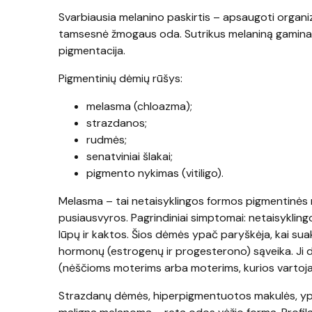
Svarbiausia melanino paskirtis – apsaugoti organiz
tamsesnė žmogaus oda. Sutrikus melaniną gaminančių
pigmentacija.
Pigmentinių dėmių rūšys:
melasma (chloazma);
strazdanos;
rudmės;
senatviniai šlakai;
pigmento nykimas (vitiligo).
Melasma – tai netaisyklingos formos pigmentinės 
pusiausvyros. Pagrindiniai simptomai: netaisykling
lūpų ir kaktos. Šios dėmės ypač paryškėja, kai sua
hormonų (estrogenų ir progesterono) sąveika. Ji d
(nėščioms moterims arba moterims, kurios vartoj
Strazdanų dėmės, hiperpigmentuotos makulės, ypati