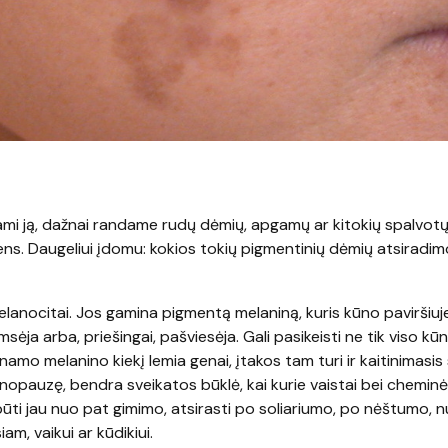
dami ją, dažnai randame rudų dėmių, apgamų ar kitokių spalvotų
ens. Daugeliui įdomu: kokios tokių pigmentinių dėmių atsiradim
lanocitai. Jos gamina pigmentą melaniną, kuris kūno paviršiuj
sėja arba, priešingai, pašviesėja. Gali pasikeisti ne tik viso kūn
amo melanino kiekį lemia genai, įtakos tam turi ir kaitinimasis 
opauzę, bendra sveikatos būklė, kai kurie vaistai bei chemin
ūti jau nuo pat gimimo, atsirasti po soliariumo, po nėštumo, 
am, vaikui ar kūdikiui.