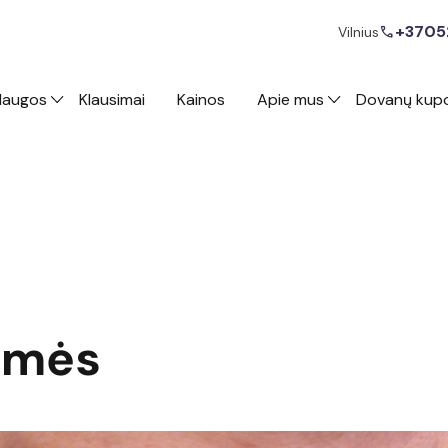
+3705
call
Vilnius
laugos
Klausimai
Kainos
Apie mus
Dovanų kup
ėmės