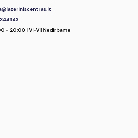
a@lazeriniscentras.lt
344343
00 - 20:00 | VI-VII Nedirbame