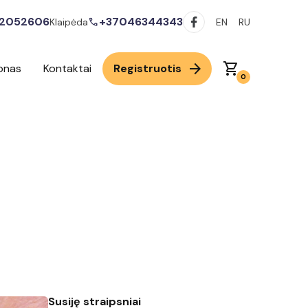
2052606
+37046344343
call
Klaipėda
EN
RU
arrow_forward
shopping_cart
onas
Kontaktai
Registruotis
0
Susiję straipsniai