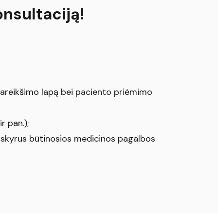
onsultaciją!
pareikšimo lapą bei paciento priėmimo
r pan.);
išskyrus būtinosios medicinos pagalbos