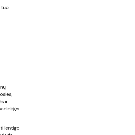
 tuo
onų
osies,
s ir
padidėjęs
i lentigo