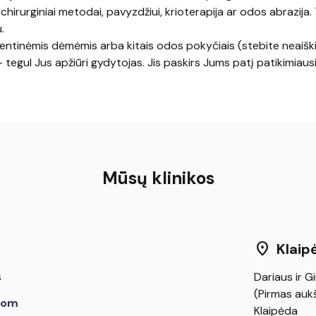
hirurginiai metodai, pavyzdžiui, krioterapija ar odos abrazija.
.
gmentinėmis dėmėmis arba kitais odos pokyčiais (stebite neaišk
tegul Jus apžiūri gydytojas. Jis paskirs Jums patį patikimiausi
Mūsų klinikos
location_on
Klaip
s
Dariaus ir Gi
(Pirmas aukš
com
Klaipėda