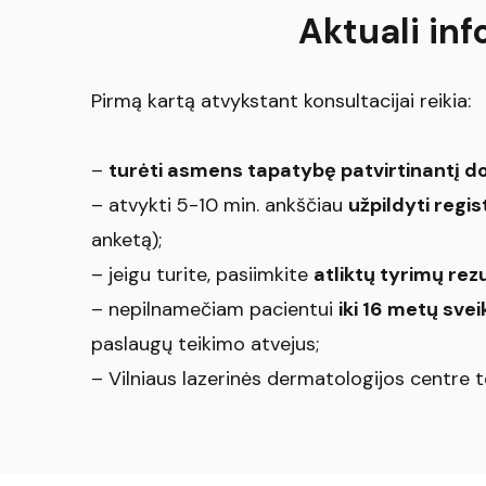
Aktuali inf
Pirmą kartą atvykstant konsultacijai reikia:
–
turėti asmens tapatybę patvirtinantį 
– atvykti 5-10 min. ankščiau
užpildyti regi
anketą);
– jeigu turite, pasiimkite
atliktų tyrimų rez
– nepilnamečiam pacientui
iki 16 metų svei
paslaugų teikimo atvejus;
– Vilniaus lazerinės dermatologijos centre