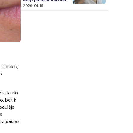
2026-01-15
 defektų.
o
e sukuria
o, bet ir
saulėje,
ės
nuo saulės