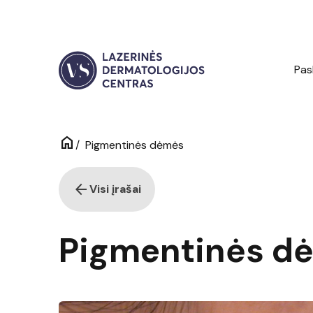
Pas
home
/
Pigmentinės dėmės
arrow_back
Visi įrašai
Pigmentinės d