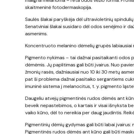
maligna melanoma – reta odos vėžio forma. Profilak
skaitmeninė fotodermaskopija.
Saulės šlakai paryškėja dėl ultravioletinių spindulių
Senatviniai šlakai susidaro dėl odos senėjimo ir d
asmenims.
Koncentruoto melanino dėmelių grupės labiausiai
Pigmento nykimas – tai dažnai pasitaikanti odos pig
dėmėmis. Jų paplitimas gali būti įvairus. Nuo pavien
žmonių rasės, dažniausiai nuo 10 iki 30 metų asmeny
pat ši problema dažnai pasitaiko sergantiems cukr
imuninė sistema į melanocitus, t. y. pigmento ląstel
Daugeliu atvejų pigmentinės rudos dėmės ant kūno 
beveik nepastebimos, o kartais ir visai išnyksta b
vaiko kūno, dėl to nereikia per daug jaudintis. Reik
Pigmentinių dėmių gydymas gali būti labai įvairus: 
Pigmentinės rudos dėmės ant kūno gali būti masku