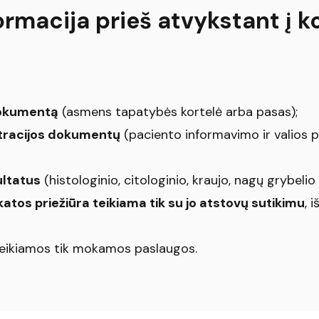
ormacija prieš atvykstant į k
dokumentą
(asmens tapatybės kortelė arba pasas);
stracijos dokumentų
(paciento informavimo ir valios 
ultatus
(histologinio, citologinio, kraujo, nagų grybelio i
katos priežiūra teikiama tik su jo atstovų sutikimu
, 
 teikiamos tik mokamos paslaugos.