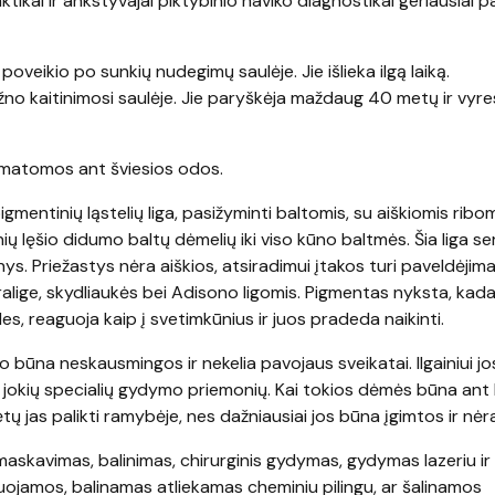
tikai ir ankstyvajai piktybinio naviko diagnostikai geriausiai 
 poveikio po sunkių nudegimų saulėje. Jie išlieka ilgą laiką.
ažno kaitinimosi saulėje. Jie paryškėja maždaug 40 metų ir vyr
 matomos ant šviesios odos.
mentinių ląstelių liga, pasižyminti baltomis, su aiškiomis rib
ių lęšio didumo baltų dėmelių iki viso kūno baltmės. Šia liga se
s. Priežastys nėra aiškios, atsiradimui įtakos turi paveldėjima
alige, skydliaukės bei Adisono ligomis. Pigmentas nyksta, ka
es, reaguoja kaip į svetimkūnius ir juos pradeda naikinti.
būna neskausmingos ir nekelia pavojaus sveikatai. Ilgainiui j
e jokių specialių gydymo priemonių. Kai tokios dėmės būna ant 
ėtų jas palikti ramybėje, nes dažniausiai jos būna įgimtos ir nė
maskavimas, balinimas, chirurginis gydymas, gydymas lazeriu ir 
ojamos, balinamas atliekamas cheminiu pilingu, ar šalinamos