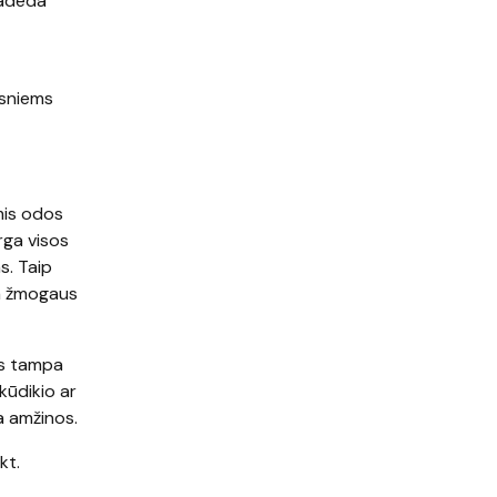
padeda
esniems
omis odos
rga visos
s. Taip
da žmogaus
os tampa
kūdikio ar
ra amžinos.
kt.