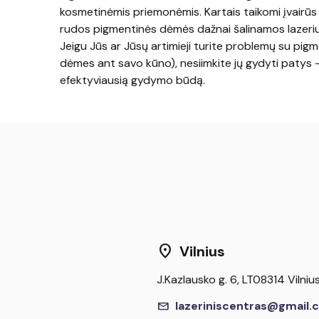
kosmetinėmis priemonėmis. Kartais taikomi įvairūs c
rudos pigmentinės dėmės dažnai šalinamos lazeriu
Jeigu Jūs ar Jūsų artimieji turite problemų su pi
dėmes ant savo kūno), nesiimkite jų gydyti patys – 
efektyviausią gydymo būdą.
location_on
Vilnius
J.Kazlausko g. 6, LT08314 Vilniu
mail
lazeriniscentras@gmail.