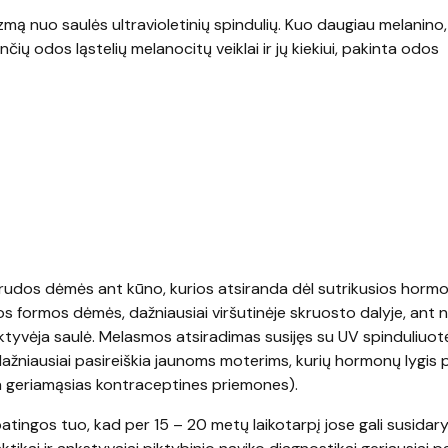
mą nuo saulės ultravioletinių spindulių. Kuo daugiau melanino,
 odos ląstelių melanocitų veiklai ir jų kiekiui, pakinta odos
rudos dėmės ant kūno, kurios atsiranda dėl sutrikusios horm
os formos dėmės, dažniausiai viršutinėje skruosto dalyje, ant n
ktyvėja saulė. Melasmos atsiradimas susijęs su UV spinduliuotė
ažniausiai pasireiškia jaunoms moterims, kurių hormonų lygis 
a geriamąsias kontraceptines priemones).
ngos tuo, kad per 15 – 20 metų laikotarpį jose gali susidaryt