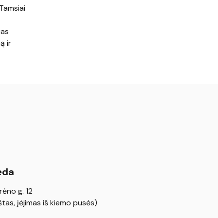
 Tamsiai
ias
ą ir
ėda
rėno g. 12
tas, įėjimas iš kiemo pusės)