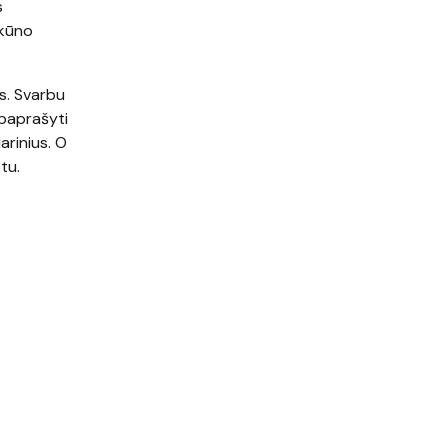
s
 kūno
us. Svarbu
 paprašyti
arinius. O
tu.