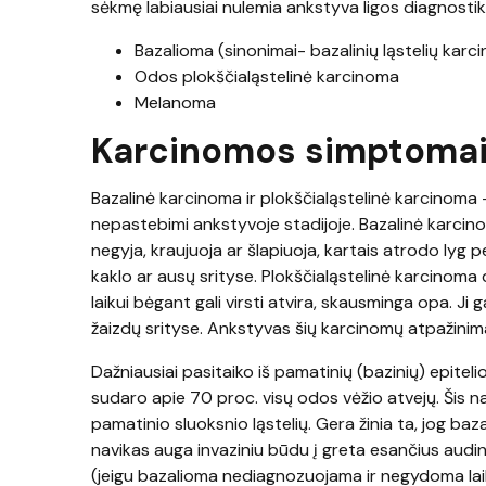
sėkmę labiausiai nulemia ankstyva ligos diagnosti
Bazalioma (sinonimai- bazalinių ląstelių karc
Odos plokščialąstelinė karcinoma
Melanoma
Karcinomos simptoma
Bazalinė karcinoma ir plokščialąstelinė karcinoma
nepastebimi ankstyvoje stadijoje. Bazalinė karcinoma
negyja, kraujuoja ar šlapiuoja, kartais atrodo lyg pe
kaklo ar ausų srityse. Plokščialąstelinė karcinoma 
laikui bėgant gali virsti atvira, skausminga opa. Ji 
žaizdų srityse. Ankstyvas šių karcinomų atpažini
Dažniausiai pasitaiko iš pamatinių (bazinių) epitel
sudaro apie 70 proc. visų odos vėžio atvejų. Šis n
pamatinio sluoksnio ląstelių. Gera žinia ta, jog b
navikas auga invaziniu būdu į greta esančius audin
(jeigu bazalioma nediagnozuojama ir negydoma lai