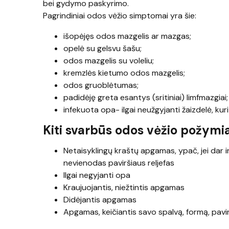
bei gydymo paskyrimo.
Pagrindiniai odos vėžio simptomai yra šie:
išopėjęs odos mazgelis ar mazgas;
opelė su gelsvu šašu;
odos mazgelis su voleliu;
kremzlės kietumo odos mazgelis;
odos gruoblėtumas;
padidėję greta esantys (sritiniai) limfmazgiai;
infekuota opa- ilgai neužgyjanti žaizdelė, kuri 
Kiti svarbūs odos vėžio požymia
Netaisyklingų kraštų apgamas, ypač, jei dar 
nevienodas paviršiaus reljefas
Ilgai negyjanti opa
Kraujuojantis, niežtintis apgamas
Didėjantis apgamas
Apgamas, keičiantis savo spalvą, formą, pavir