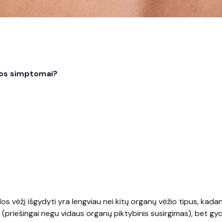
mos simptomai?
dos vėžį išgydyti yra lengviau nei kitų organų vėžio tipus, kadan
(priešingai negu vidaus organų piktybinis susirgimas), bet g