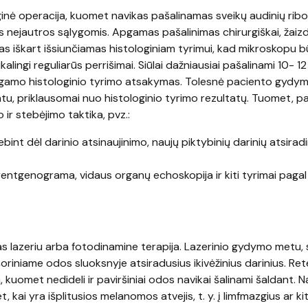
inė operacija, kuomet navikas pašalinamas sveikų audinių ribo
ės nejautros sąlygomis. Apgamas pašalinimas chirurgiškai, žaiz
s iškart išsiunčiamas histologiniam tyrimui, kad mikroskopu b
kalingi reguliarūs perrišimai. Siūlai dažniausiai pašalinami 10- 1
pgamo histologinio tyrimo atsakymas. Tolesnė paciento gydym
ntu, priklausomai nuo histologinio tyrimo rezultatų. Tuomet, p
r stebėjimo taktika, pvz.:
ebint dėl darinio atsinaujinimo, naujų piktybinių darinių atsirad
s rentgenograma, vidaus organų echoskopija ir kiti tyrimai pagal
azeriu arba fotodinamine terapija. Lazerinio gydymo metu, s
oriniame odos sluoksnyje atsiradusius ikivėžinius darinius. Ret
 kuomet nedideli ir paviršiniai odos navikai šalinami šaldant. N
ai yra išplitusios melanomos atvejis, t. y. į limfmazgius ar ki