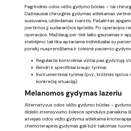
Pagrindinis odos vėžio gydymo būdas – tai chirurg
Dažniausiai chirurginis gydymas atliekamas vietin
susiuvama, uždedamas tvarstis. Pašalintas apgama
įvertintos jį sudarančios ląstelės. Po operacijos rei
operacijos. Maždaug per tiek laiko gaunamas ir a
stebėjimo taktika aptariama individualiai su pacie
poreikį nusprendžiama ir tolesnė paciento gydymo i
Reguliarūs kontroliniai vizitai pas gydytoją st
Bendri ir specifiniai kraujo tyrimai;
Instrumentiniai tyrimai (pvz., krūtinės ląsto
konkrečią situaciją).
Melanomos gydymas lazeriu
Alternatyvus odos vėžio gydymo būdas – gydymas l
didelio intensyvumo šviesos spindulys panaikina iš
atvejais odos vėžio gydymui atliekama krioterapija,
chemoterapinis gydymas gali būti taikomas tuomet, k