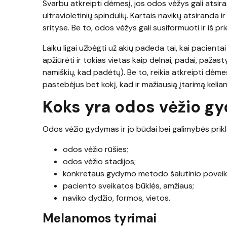
Svarbu atkreipti dėmesį, jos odos vėžys gali atsir
ultravioletinių spindulių. Kartais navikų atsiranda 
srityse. Be to, odos vėžys gali susiformuoti ir iš pr
Laiku ligai užbėgti už akių padeda tai, kai pacient
apžiūrėti ir tokias vietas kaip delnai, padai, pažas
namiškių, kad padėtų). Be to, reikia atkreipti dėmes
pastebėjus bet kokį, kad ir mažiausią įtarimą kelian
Koks yra odos vėžio g
Odos vėžio gydymas ir jo būdai bei galimybės prikl
odos vėžio rūšies;
odos vėžio stadijos;
konkretaus gydymo metodo šalutinio poveik
paciento sveikatos būklės, amžiaus;
naviko dydžio, formos, vietos.
Melanomos tyrimai