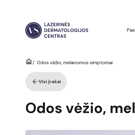
Pas
home
/
Odos vėžio, melanomos simptomai
arrow_back
Visi įrašai
Odos vėžio, m