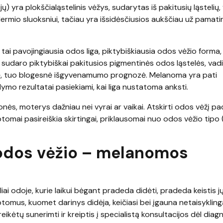
) yra plokščialąstelinis vėžys, sudarytas iš pakitusių ląstelių
idermio sluoksniui, tačiau yra išsidėsčiusios aukščiau už pamati
ai pavojingiausia odos liga, piktybiškiausia odos vėžio forma, 
 sudaro piktybiškai pakitusios pigmentinės odos ląstelės, va
zė, tuo blogesnė išgyvenamumo prognozė. Melanoma yra pati
ymo rezultatai pasiekiami, kai liga nustatoma anksti.
nės, moterys dažniau nei vyrai ar vaikai. Atskirti odos vėžį 
ptomai pasireiškia skirtingai, priklausomai nuo odos vėžio tipo (
 odos vėžio – melanomos
ai odoje, kurie laikui bėgant pradeda didėti, pradeda keistis j
tomus, kuomet darinys didėja, keičiasi bei įgauna netaisykling
reikėtų sunerimti ir kreiptis į specialistą konsultacijos dėl diag