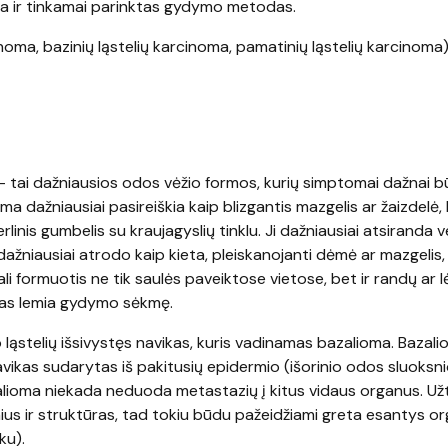
ka ir tinkamai parinktas gydymo metodas.
inoma, bazinių ląstelių karcinoma, pamatinių ląstelių karcinoma
i
 – tai dažniausios odos vėžio formos, kurių simptomai dažnai 
 dažniausiai pasireiškia kaip blizgantis mazgelis ar žaizdelė, ku
rlinis gumbelis su kraujagyslių tinklu. Ji dažniausiai atsiranda v
dažniausiai atrodo kaip kieta, pleiskanojanti dėmė ar mazgelis, 
gali formuotis ne tik saulės paveiktose vietose, bet ir randų ar l
mas lemia gydymo sėkmę.
io ląstelių išsivystęs navikas, kuris vadinamas bazalioma. Bazal
avikas sudarytas iš pakitusių epidermio (išorinio odos sluoksni
azalioma niekada neduoda metastazių į kitus vidaus organus. Už
ius ir struktūras, tad tokiu būdu pažeidžiami greta esantys or
ku).