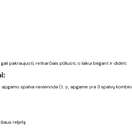
gali pakraujuoti, retkarčiais pūliuoti, o laikui bėgant ir didėti.
i:
ir apgamo spalva nevienoda (t. y., apgame yra 3 spalvų kombina
šiaus reljefą