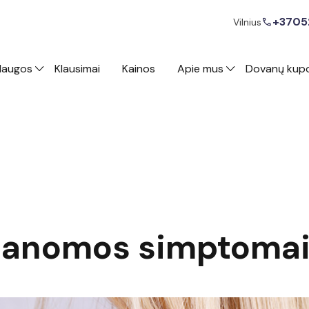
+3705
call
Vilnius
laugos
Klausimai
Kainos
Apie mus
Dovanų kup
elanomos simptoma