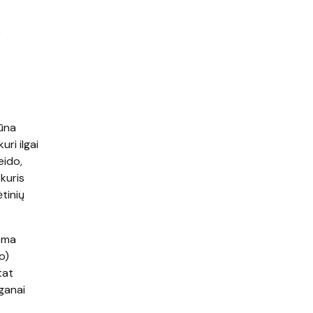
)
būna
ri ilgai
eido,
kuris
ėtinių
ioma
o)
tat
ganai