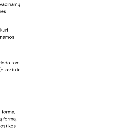
, vadinamų
nes
kuri
dinamos
padeda tam
o kartu ir
ų forma,
ą formą,
nostikos