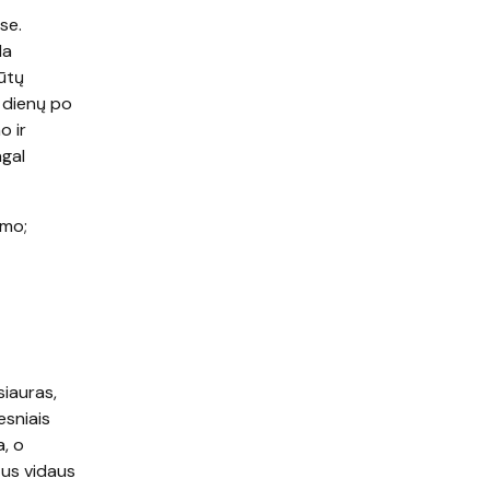
se.
da
ūtų
2 dienų po
o ir
agal
imo;
iauras,
esniais
a, o
tus vidaus