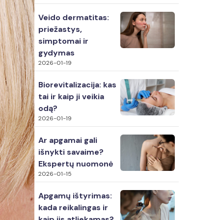
Veido dermatitas:
priežastys,
simptomai ir
gydymas
2026-01-19
Biorevitalizacija: kas
tai ir kaip ji veikia
odą?
2026-01-19
Ar apgamai gali
išnykti savaime?
Ekspertų nuomonė
2026-01-15
Apgamų ištyrimas:
kada reikalingas ir
kaip jis atliekamas?