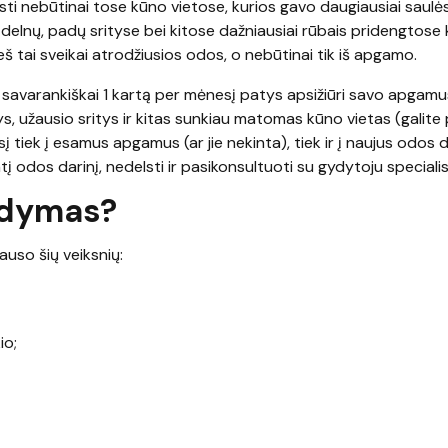
asti nebūtinai tose kūno vietose, kurios gavo daugiausiai saulė
ir delnų, padų srityse bei kitose dažniausiai rūbais pridengtose
ieš tai sveikai atrodžiusios odos, o nebūtinai tik iš apgamo.
ai savarankiškai 1 kartą per mėnesį patys apsižiūri savo apgam
tys, užausio sritys ir kitas sunkiau matomas kūno vietas (galite
į tiek į esamus apgamus (ar jie nekinta), tiek ir į naujus odos d
tį odos darinį, nedelsti ir pasikonsultuoti su gydytoju specialis
ydymas?
auso šių veiksnių:
io;