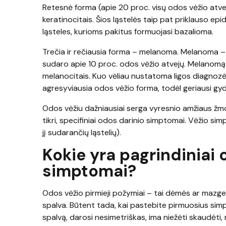
Retesnė forma (apie 20 proc. visų odos vėžio atvejų
keratinocitais. Šios ląstelės taip pat priklauso ep
ląsteles, kurioms pakitus formuojasi bazalioma.
Trečia ir rečiausia forma – melanoma. Melanoma – t
sudaro apie 10 proc. odos vėžio atvejų. Melanomą
melanocitais. Kuo vėliau nustatoma ligos diagno
agresyviausia odos vėžio forma, todėl geriausi gyd
Odos vėžiu dažniausiai serga vyresnio amžiaus žmo
tikri, specifiniai odos darinio simptomai. Vėžio sim
jį sudarančių ląstelių).
Kokie yra pagrindiniai
simptomai?
Odos vėžio pirmieji požymiai – tai dėmės ar mazgeli
spalva. Būtent tada, kai pastebite pirmuosius simp
spalvą, darosi nesimetriškas, ima niežėti skaudėti, 