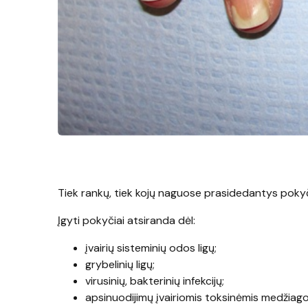
Tiek rankų, tiek kojų naguose prasidedantys pokyčiai
Įgyti pokyčiai atsiranda dėl:
įvairių sisteminių odos ligų;
grybelinių ligų;
virusinių, bakterinių infekcijų;
apsinuodijimų įvairiomis toksinėmis medžiagom