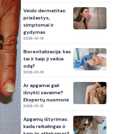
Veido dermatitas:
priežastys,
simptomai ir
gydymas
2026-01-19
Biorevitalizacija: kas
tai ir kaip ji veikia
odą?
2026-01-19
Ar apgamai gali
išnykti savaime?
Ekspertų nuomonė
2026-01-15
Apgamų ištyrimas:
kada reikalingas ir
kaip jis atliekamas?