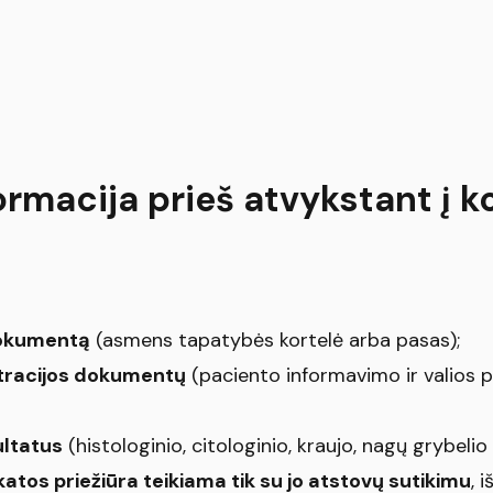
ormacija prieš atvykstant į k
dokumentą
(asmens tapatybės kortelė arba pasas);
stracijos dokumentų
(paciento informavimo ir valios 
ultatus
(histologinio, citologinio, kraujo, nagų grybelio i
katos priežiūra teikiama tik su jo atstovų sutikimu
, 