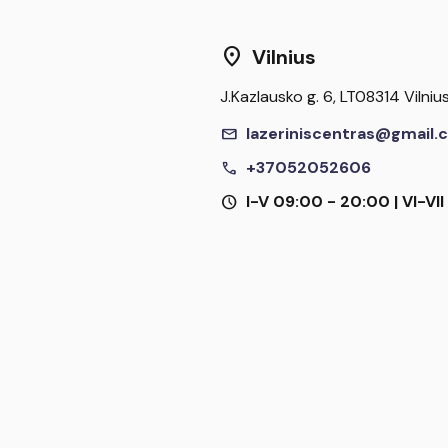
location_on
Vilnius
J.Kazlausko g. 6, LT08314 Vilniu
mail
lazeriniscentras@gmail.
call
+37052052606
schedule
I-V 09:00 - 20:00 | VI-VI