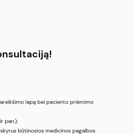
onsultaciją!
pareikšimo lapą bei paciento priėmimo
r pan.);
išskyrus būtinosios medicinos pagalbos