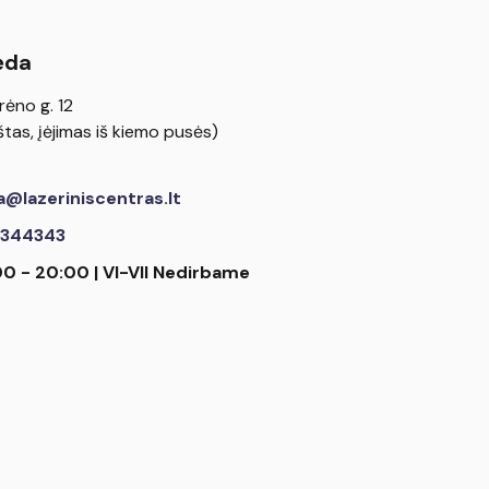
ėda
rėno g. 12
tas, įėjimas iš kiemo pusės)
a@lazeriniscentras.lt
344343
00 - 20:00 | VI-VII Nedirbame