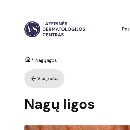
Pas
home
/
Nagų ligos
arrow_back
Visi įrašai
Nagų ligos