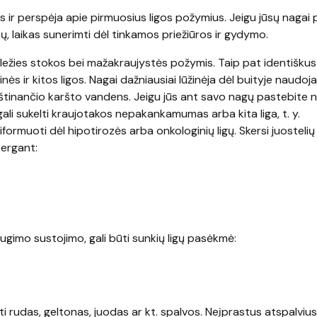
s ir perspėja apie pirmuosius ligos požymius. Jeigu jūsų nagai 
mų, laikas sunerimti dėl tinkamos priežiūros ir gydymo.
i geležies stokos bei mažakraujystės požymis. Taip pat identiškus
inės ir kitos ligos. Nagai dažniausiai lūžinėja dėl buityje naudo
nkštinančio karšto vandens. Jeigu jūs ant savo nagų pastebite 
ali sukelti kraujotakos nepakankamumas arba kita liga, t. y.
usiformuoti dėl hipotirozės arba onkologinių ligų. Skersi juosteli
sergant:
 augimo sustojimo, gali būti sunkių ligų pasėkmė:
i rudas, geltonas, juodas ar kt. spalvos. Neįprastus atspalvius