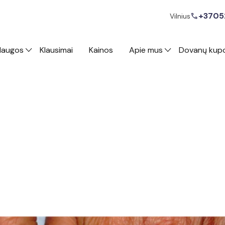
+3705
call
Vilnius
laugos
Klausimai
Kainos
Apie mus
Dovanų kup