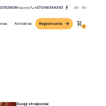
2052606
+37046344343
call
Klaipėda
EN
RU
arrow_forward
shopping_cart
onas
Kontaktai
Registruotis
0
Susiję straipsniai