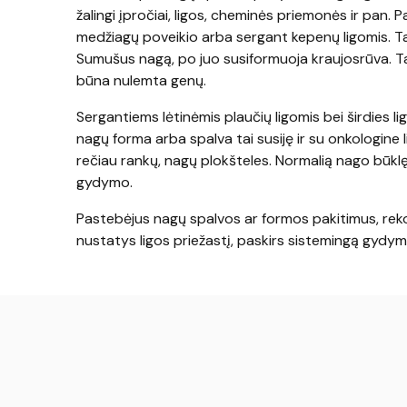
žalingi įpročiai, ligos, cheminės priemonės ir pan.
medžiagų poveikio arba sergant kepenų ligomis. Ta
Sumušus nagą, po juo susiformuoja kraujosrūva. T
būna nulemta genų.
Sergantiems lėtinėmis plaučių ligomis bei širdies li
nagų forma arba spalva tai susiję ir su onkologine li
rečiau rankų, nagų plokšteles. Normalią nago būklę 
gydymo.
Pastebėjus nagų spalvos ar formos pakitimus, reko
nustatys ligos priežastį, paskirs sistemingą gydymą 