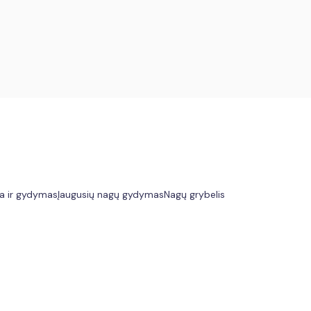
ka ir gydymas
Įaugusių nagų gydymas
Nagų grybelis