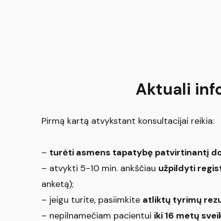
Aktuali inf
Pirmą kartą atvykstant konsultacijai reikia:
–
turėti asmens tapatybę patvirtinantį 
– atvykti 5-10 min. ankščiau
užpildyti regi
anketą);
– jeigu turite, pasiimkite
atliktų tyrimų rez
– nepilnamečiam pacientui
iki 16 metų svei