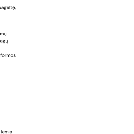
pageltę,
jamų
nagų
ų formos
 lemia