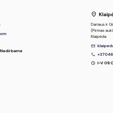
location_on
Klaip
s
Dariaus ir Gi
(Pirmas aukš
com
Klaipėda
mail
klaiped
I Nedirbame
call
+37046
schedule
I-V 09: