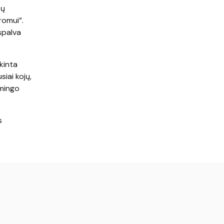
ių
romui“.
spalva
akinta
siai kojų,
emingo
s