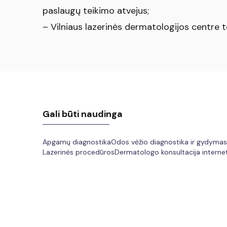
paslaugų teikimo atvejus;
– Vilniaus lazerinės dermatologijos centre
Gali būti naudinga
Apgamų diagnostika
Odos vėžio diagnostika ir gydymas
Lazerinės procedūros
Dermatologo konsultacija interne