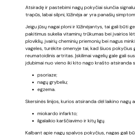
Atsiradę ir pastebimi nagų pokyčiai siunčia signalu
trapūs, labai silpni, lūžinėja ar yra panašių simpto
Jeigu jūsų nagai ploni ir lūžinėjantys, tai gali būt
pakitimus sukelia vitaminų trūkumas bei įvairios lėt
ploviklių, įvairių cheminių priemonių bei nagus mi
vageles, turėkite omenyje tai, kad šiuos pokyčius g
reumatoidinis artritas. Įskilimai vagelių gale gali s
įdubimai nuo vieno iki kito nago krašto atsiranda 
psoriaze;
nagų grybeliu;
egzema.
Skersinės linijos, kurios atsiranda dėl laikino nagų
miokardo infarkto;
ilgalaikio karščiavimo ir kitų ligų.
Kalbant apie nagų spalvos pokyčius, nagas gali būt