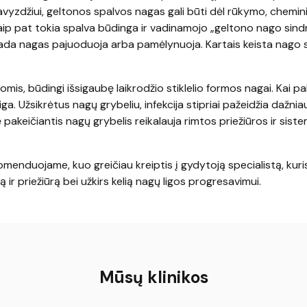
 Pavyzdžiui, geltonos spalvos nagas gali būti dėl rūkymo, chemin
ip pat tokia spalva būdinga ir vadinamojo „geltono nago sind
ada nagas pajuoduoja arba pamėlynuoja. Kartais keista nago 
gomis, būdingi išsigaubę laikrodžio stiklelio formos nagai. Kai p
ga. Užsikrėtus nagų grybeliu, infekcija stipriai pažeidžia dažniau
pakeičiantis nagų grybelis reikalauja rimtos priežiūros ir sist
menduojame, kuo greičiau kreiptis į gydytoją specialistą, kuri
ir priežiūrą bei užkirs kelią nagų ligos progresavimui.
Mūsų klinikos