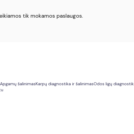
 teikiamos tik mokamos paslaugos.
Apgamų šalinimas
Karpų diagnostika ir šalinimas
Odos ligų diagnosti
tu