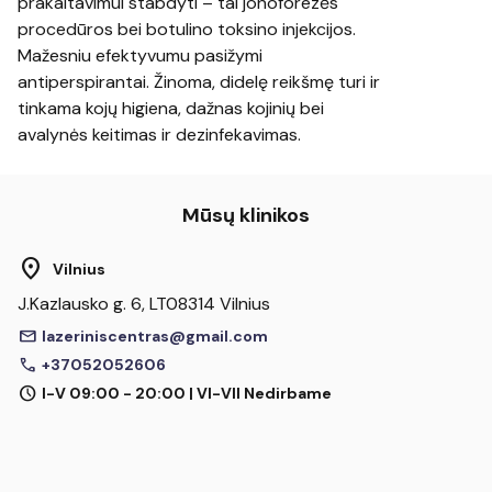
prakaitavimui stabdyti – tai jonoforezės
procedūros bei botulino toksino injekcijos.
Mažesniu efektyvumu pasižymi
antiperspirantai. Žinoma, didelę reikšmę turi ir
tinkama kojų higiena, dažnas kojinių bei
avalynės keitimas ir dezinfekavimas.
Mūsų klinikos
location_on
Vilnius
J.Kazlausko g. 6, LT08314 Vilnius
mail
lazeriniscentras@gmail.com
call
+37052052606
schedule
I-V 09:00 - 20:00 | VI-VII Nedirbame