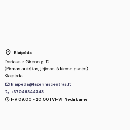
location_on
Klaipėda
Dariaus ir Girėno g. 12
(Pirmas aukštas, įėjimas iš kiemo pusės)
Klaipėda
mail
klaipeda@lazeriniscentras.lt
call
+37046344343
schedule
I-V 09:00 - 20:00 | VI-VII Nedirbame