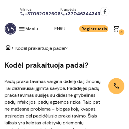
Vilnius
Klaipėda
+37052052606
+37046344343
call
call
menu
shopping_cart
EN
RU
Meniu
Registruotis
0
home
/
Kodėl prakaituoja padai?
Kodėl prakaituoja padai?
Padų prakaitavimas vargina didelę dalį žmonių.
call
Tai dažniausiai įgimta savybė. Padidėjęs padų
prakaitavimas susijęs su didesne grybelinės
pėdų infekcijos, pėdų egzemos rizika. Taip pat
ne mažesnė problema – blogas kojų kvapas,
atsiradęs dėl padidėjusio prakaitavimo. Šiais
laikais yra keletas efektyvių priemonių