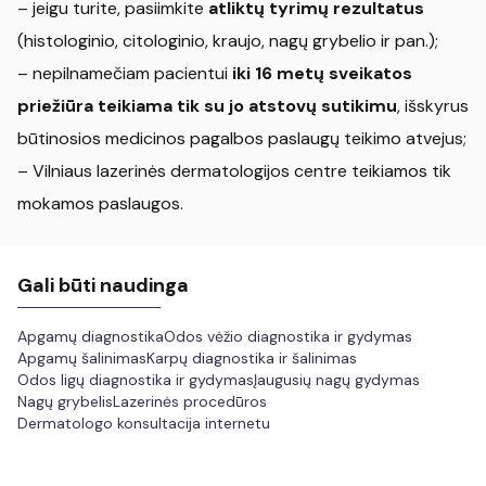
– jeigu turite, pasiimkite
atliktų tyrimų rezultatus
(histologinio, citologinio, kraujo, nagų grybelio ir pan.);
– nepilnamečiam pacientui
iki 16 metų sveikatos
priežiūra teikiama tik su jo atstovų sutikimu
, išskyrus
būtinosios medicinos pagalbos paslaugų teikimo atvejus;
– Vilniaus lazerinės dermatologijos centre teikiamos tik
mokamos paslaugos.
Gali būti naudinga
Apgamų diagnostika
Odos vėžio diagnostika ir gydymas
Apgamų šalinimas
Karpų diagnostika ir šalinimas
Odos ligų diagnostika ir gydymas
Įaugusių nagų gydymas
Nagų grybelis
Lazerinės procedūros
Dermatologo konsultacija internetu