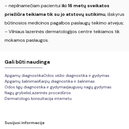
– nepilnamečiam pacientui
iki 16 metų sveikatos
priežiūra teikiama tik su jo atstovų sutikimu
, išskyrus
būtinosios medicinos pagalbos paslaugų teikimo atvejus;
– Vilniaus lazerinės dermatologijos centre teikiamos tik
mokamos paslaugos.
Gali būti naudinga
Apgamų diagnostika
Odos vėžio diagnostika ir gydymas
Apgamų šalinimas
Karpų diagnostika ir šalinimas
Odos ligų diagnostika ir gydymas
Įaugusių nagų gydymas
Nagų grybelis
Lazerinės procedūros
Dermatologo konsultacija internetu
Susijusi informacija