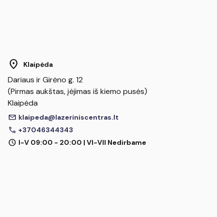
location_on
Klaipėda
Dariaus ir Girėno g. 12
(Pirmas aukštas, įėjimas iš kiemo pusės)
Klaipėda
mail
klaipeda@lazeriniscentras.lt
call
+37046344343
schedule
I-V 09:00 - 20:00 | VI-VII Nedirbame