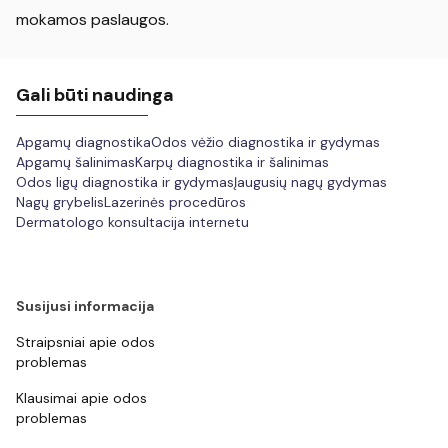
mokamos paslaugos.
Gali būti naudinga
Apgamų diagnostika
Odos vėžio diagnostika ir gydymas
Apgamų šalinimas
Karpų diagnostika ir šalinimas
Odos ligų diagnostika ir gydymas
Įaugusių nagų gydymas
Nagų grybelis
Lazerinės procedūros
Dermatologo konsultacija internetu
Susijusi informacija
Straipsniai apie odos
problemas
Klausimai apie odos
problemas