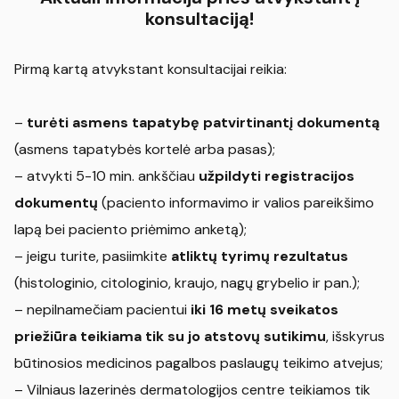
konsultaciją!
Pirmą kartą atvykstant konsultacijai reikia:
–
turėti asmens tapatybę patvirtinantį dokumentą
(asmens tapatybės kortelė arba pasas);
– atvykti 5-10 min. ankščiau
užpildyti registracijos
dokumentų
(paciento informavimo ir valios pareikšimo
lapą bei paciento priėmimo anketą);
– jeigu turite, pasiimkite
atliktų tyrimų rezultatus
(histologinio, citologinio, kraujo, nagų grybelio ir pan.);
– nepilnamečiam pacientui
iki 16 metų sveikatos
priežiūra teikiama tik su jo atstovų sutikimu
, išskyrus
būtinosios medicinos pagalbos paslaugų teikimo atvejus;
– Vilniaus lazerinės dermatologijos centre teikiamos tik