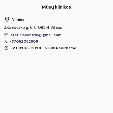
Mūsų klinikos
location_on
Vilnius
J.Kazlausko g. 6, LT08314 Vilnius
mail
lazeriniscentras@gmail.com
call
+37052052606
schedule
I-V 09:00 - 20:00 | VI-VII Nedirbame