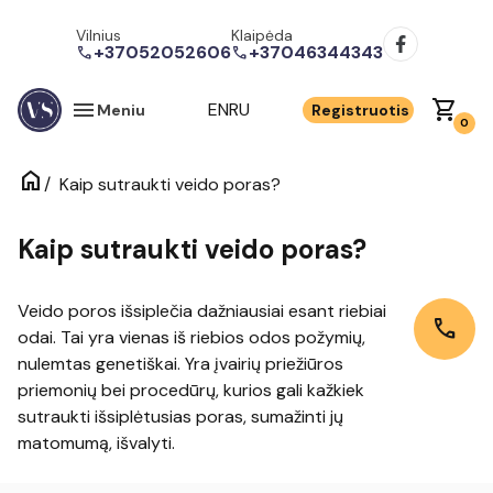
Vilnius
Klaipėda
+37052052606
+37046344343
call
call
menu
shopping_cart
EN
RU
Meniu
Registruotis
0
home
/
Kaip sutraukti veido poras?
Kaip sutraukti veido poras?
Veido poros išsiplečia dažniausiai esant riebiai
call
odai. Tai yra vienas iš riebios odos požymių,
nulemtas genetiškai. Yra įvairių priežiūros
priemonių bei procedūrų, kurios gali kažkiek
sutraukti išsiplėtusias poras, sumažinti jų
matomumą, išvalyti.