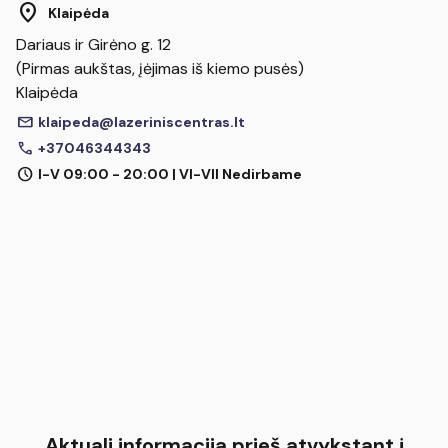
location_on
Klaipėda
Dariaus ir Girėno g. 12
(Pirmas aukštas, įėjimas iš kiemo pusės)
Klaipėda
mail
klaipeda@lazeriniscentras.lt
call
+37046344343
schedule
I-V 09:00 - 20:00 | VI-VII Nedirbame
Aktuali informacija prieš atvykstant į