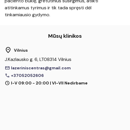
paciento būklę, gretutinius susirgimus, atlikti
atitinkamus tyrimus ir tik tada spręsti dėl
tinkamiausio gydymo.
Mūsų klinikos
location_on
Vilnius
J.Kazlausko g. 6, LT08314 Vilnius
mail
lazeriniscentras@gmail.com
call
+37052052606
schedule
I-V 09:00 - 20:00 | VI-VII Nedirbame