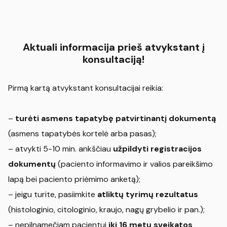
Aktuali informacija prieš atvykstant į
konsultaciją!
Pirmą kartą atvykstant konsultacijai reikia:
–
turėti asmens tapatybę patvirtinantį dokumentą
(asmens tapatybės kortelė arba pasas);
– atvykti 5-10 min. ankščiau
užpildyti registracijos
dokumentų
(paciento informavimo ir valios pareikšimo
lapą bei paciento priėmimo anketą);
– jeigu turite, pasiimkite
atliktų tyrimų rezultatus
(histologinio, citologinio, kraujo, nagų grybelio ir pan.);
– nepilnamečiam pacientui
iki 16 metų sveikatos