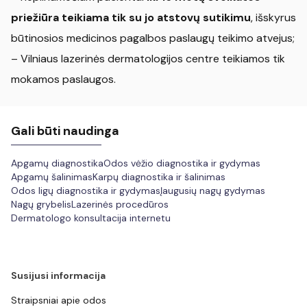
priežiūra teikiama tik su jo atstovų sutikimu
, išskyrus
būtinosios medicinos pagalbos paslaugų teikimo atvejus;
– Vilniaus lazerinės dermatologijos centre teikiamos tik
mokamos paslaugos.
Gali būti naudinga
Apgamų diagnostika
Odos vėžio diagnostika ir gydymas
Apgamų šalinimas
Karpų diagnostika ir šalinimas
Odos ligų diagnostika ir gydymas
Įaugusių nagų gydymas
Nagų grybelis
Lazerinės procedūros
Dermatologo konsultacija internetu
Susijusi informacija
Straipsniai apie odos