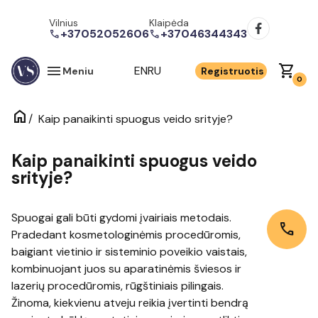
Vilnius
Klaipėda
+37052052606
+37046344343
call
call
menu
shopping_cart
EN
RU
Meniu
Registruotis
0
home
/
Kaip panaikinti spuogus veido srityje?
Kaip panaikinti spuogus veido
srityje?
Spuogai gali būti gydomi įvairiais metodais.
call
Pradedant kosmetologinėmis procedūromis,
baigiant vietinio ir sisteminio poveikio vaistais,
kombinuojant juos su aparatinėmis šviesos ir
lazerių procedūromis, rūgštiniais pilingais.
Žinoma, kiekvienu atveju reikia įvertinti bendrą