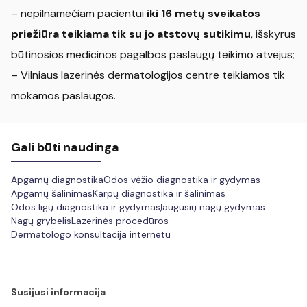
– nepilnamečiam pacientui
iki 16 metų sveikatos
priežiūra teikiama tik su jo atstovų sutikimu
, išskyrus
būtinosios medicinos pagalbos paslaugų teikimo atvejus;
– Vilniaus lazerinės dermatologijos centre teikiamos tik
mokamos paslaugos.
Gali būti naudinga
Apgamų diagnostika
Odos vėžio diagnostika ir gydymas
Apgamų šalinimas
Karpų diagnostika ir šalinimas
Odos ligų diagnostika ir gydymas
Įaugusių nagų gydymas
Nagų grybelis
Lazerinės procedūros
Dermatologo konsultacija internetu
Susijusi informacija