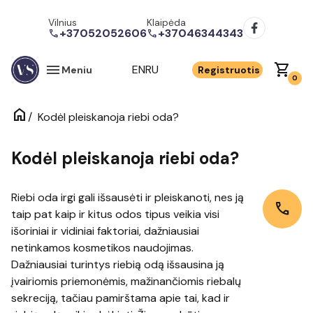
Vilnius
Klaipėda
+37052052606
+37046344343
call
call
menu
shopping_cart
EN
RU
Meniu
Registruotis
0
home
/
Kodėl pleiskanoja riebi oda?
Kodėl pleiskanoja riebi oda?
Riebi oda irgi gali išsausėti ir pleiskanoti, nes ją
call
taip pat kaip ir kitus odos tipus veikia visi
išoriniai ir vidiniai faktoriai, dažniausiai
netinkamos kosmetikos naudojimas.
Dažniausiai turintys riebią odą išsausina ją
įvairiomis priemonėmis, mažinančiomis riebalų
sekreciją, tačiau pamirštama apie tai, kad ir