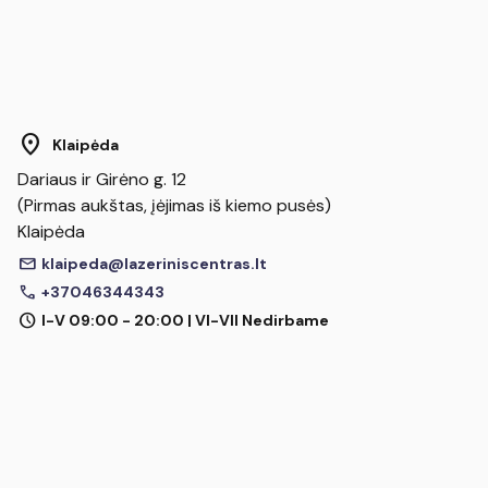
location_on
Klaipėda
Dariaus ir Girėno g. 12
(Pirmas aukštas, įėjimas iš kiemo pusės)
Klaipėda
mail
klaipeda@lazeriniscentras.lt
call
+37046344343
schedule
I-V 09:00 - 20:00 | VI-VII Nedirbame