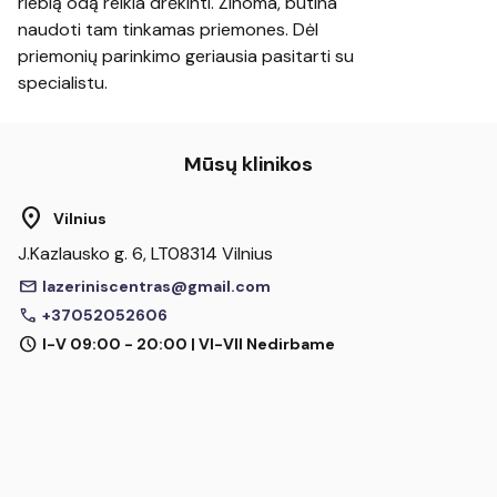
riebią odą reikia drėkinti. Žinoma, būtina
naudoti tam tinkamas priemones. Dėl
priemonių parinkimo geriausia pasitarti su
specialistu.
Mūsų klinikos
location_on
Vilnius
J.Kazlausko g. 6, LT08314 Vilnius
mail
lazeriniscentras@gmail.com
call
+37052052606
schedule
I-V 09:00 - 20:00 | VI-VII Nedirbame