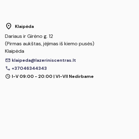
location_on
Klaipėda
Dariaus ir Girėno g. 12
(Pirmas aukštas, įėjimas iš kiemo pusės)
Klaipėda
mail
klaipeda@lazeriniscentras.lt
call
+37046344343
schedule
I-V 09:00 - 20:00 | VI-VII Nedirbame