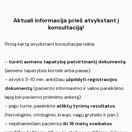
Aktuali informacija prieš atvykstant į
konsultaciją!
Pirmą kartą atvykstant konsultacijai reikia:
–
turėti asmens tapatybę patvirtinantį dokumentą
(asmens tapatybės kortelė arba pasas);
– atvykti 5-10 min. ankščiau
užpildyti registracijos
dokumentų
(paciento informavimo ir valios pareikšimo
lapą bei paciento priėmimo anketą);
– jeigu turite, pasiimkite
atliktų tyrimų rezultatus
(histologinio, citologinio, kraujo, nagų grybelio ir pan.);
– nepilnamečiam pacientui
iki 16 metų sveikatos