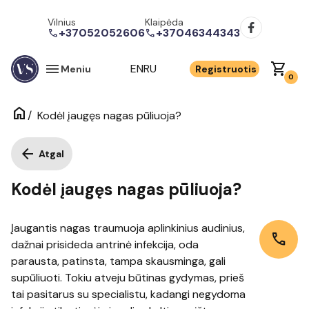
Vilnius
Klaipėda
+37052052606
+37046344343
call
call
menu
shopping_cart
EN
RU
Meniu
Registruotis
0
home
/
Kodėl įaugęs nagas pūliuoja?
arrow_back
Atgal
Kodėl įaugęs nagas pūliuoja?
Įaugantis nagas traumuoja aplinkinius audinius,
call
dažnai prisideda antrinė infekcija, oda
parausta, patinsta, tampa skausminga, gali
supūliuoti. Tokiu atveju būtinas gydymas, prieš
tai pasitarus su specialistu, kadangi negydoma