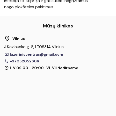
infekcija tik stiprėja ir gali sukelti negrįžtamus
nago plokštelės pakitimus.
Mūsų klinikos
location_on
Vilnius
J.Kazlausko g. 6, LT08314 Vilnius
mail
lazeriniscentras@gmail.com
call
+37052052606
schedule
I-V 09:00 - 20:00 | VI-VII Nedirbame