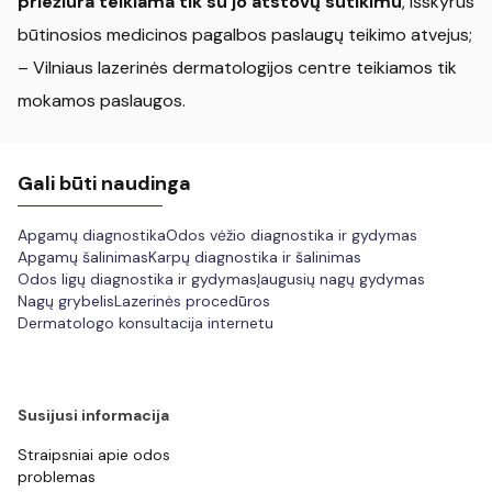
priežiūra teikiama tik su jo atstovų sutikimu
, išskyrus
būtinosios medicinos pagalbos paslaugų teikimo atvejus;
– Vilniaus lazerinės dermatologijos centre teikiamos tik
mokamos paslaugos.
Gali būti naudinga
Apgamų diagnostika
Odos vėžio diagnostika ir gydymas
Apgamų šalinimas
Karpų diagnostika ir šalinimas
Odos ligų diagnostika ir gydymas
Įaugusių nagų gydymas
Nagų grybelis
Lazerinės procedūros
Dermatologo konsultacija internetu
Susijusi informacija
Straipsniai apie odos
problemas