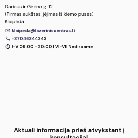
Dariaus ir Girėno g. 12
(Pirmas aukštas, įėjimas iš kiemo pusės)
Klaipėda
mail
klaipeda@lazeriniscentras.lt
call
+37046344343
schedule
I-V 09:00 - 20:00 | VI-VII Nedirbame
Aktuali informacija prieš atvykstant į
konsultaciją!