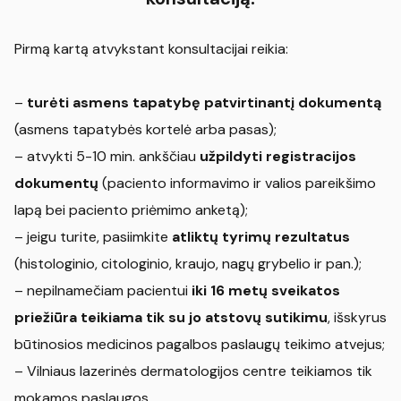
Pirmą kartą atvykstant konsultacijai reikia:
–
turėti asmens tapatybę patvirtinantį dokumentą
(asmens tapatybės kortelė arba pasas);
– atvykti 5-10 min. ankščiau
užpildyti registracijos
dokumentų
(paciento informavimo ir valios pareikšimo
lapą bei paciento priėmimo anketą);
– jeigu turite, pasiimkite
atliktų tyrimų rezultatus
(histologinio, citologinio, kraujo, nagų grybelio ir pan.);
– nepilnamečiam pacientui
iki 16 metų sveikatos
priežiūra teikiama tik su jo atstovų sutikimu
, išskyrus
būtinosios medicinos pagalbos paslaugų teikimo atvejus;
– Vilniaus lazerinės dermatologijos centre teikiamos tik
mokamos paslaugos.