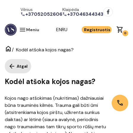
Vilnius
Klaipėda
+37052052606
+37046344343
call
call
menu
shopping_cart
EN
RU
Meniu
Registruotis
0
home
/
Kodėl atšoka kojos nagas?
arrow_back
Atgal
Kodėl atšoka kojos nagas?
Kojos nago atšokimas (nukritimas) dažniausiai
call
būna trauminės kilmės. Trauma gali būti ūmi
(atsitrenkiama kojos pirštu, užkrenta sunkus
daiktas) ar lėtinė (siaura avalynė, periodinis
nago traumavimas tam tikrų sporto rūšių metu