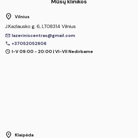
Mūsų klinikos
location_on
Vilnius
J.Kazlausko g. 6, LT08314 Vilnius
mail
lazeriniscentras@gmail.com
call
+37052052606
schedule
I-V 09:00 - 20:00 | VI-VII Nedirbame
location_on
Klaipėda