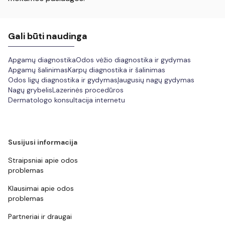
Gali būti naudinga
Apgamų diagnostika
Odos vėžio diagnostika ir gydymas
Apgamų šalinimas
Karpų diagnostika ir šalinimas
Odos ligų diagnostika ir gydymas
Įaugusių nagų gydymas
Nagų grybelis
Lazerinės procedūros
Dermatologo konsultacija internetu
Susijusi informacija
Straipsniai apie odos
problemas
Klausimai apie odos
problemas
Partneriai ir draugai