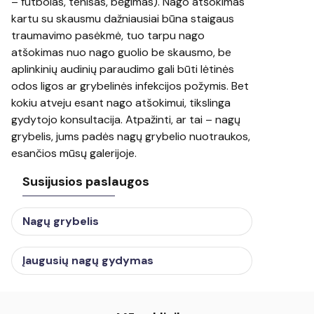
– futbolas, tenisas, bėgimas). Nago atšokimas
kartu su skausmu dažniausiai būna staigaus
traumavimo pasėkmė, tuo tarpu nago
atšokimas nuo nago guolio be skausmo, be
aplinkinių audinių paraudimo gali būti lėtinės
odos ligos ar grybelinės infekcijos požymis. Bet
kokiu atveju esant nago atšokimui, tikslinga
gydytojo konsultacija. Atpažinti, ar tai – nagų
grybelis, jums padės nagų grybelio nuotraukos,
esančios mūsų galerijoje.
Susijusios paslaugos
Nagų grybelis
Įaugusių nagų gydymas