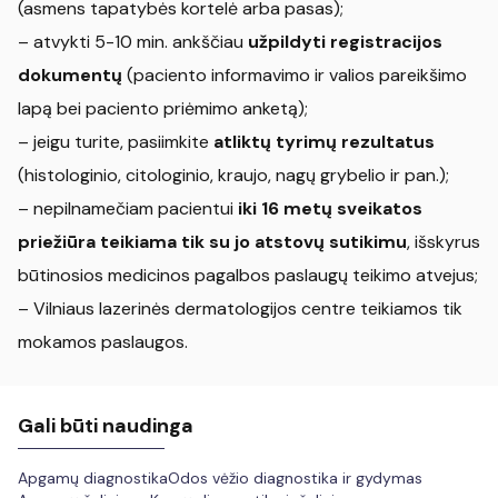
(asmens tapatybės kortelė arba pasas);
– atvykti 5-10 min. ankščiau
užpildyti registracijos
dokumentų
(paciento informavimo ir valios pareikšimo
lapą bei paciento priėmimo anketą);
– jeigu turite, pasiimkite
atliktų tyrimų rezultatus
(histologinio, citologinio, kraujo, nagų grybelio ir pan.);
– nepilnamečiam pacientui
iki 16 metų sveikatos
priežiūra teikiama tik su jo atstovų sutikimu
, išskyrus
būtinosios medicinos pagalbos paslaugų teikimo atvejus;
– Vilniaus lazerinės dermatologijos centre teikiamos tik
mokamos paslaugos.
Gali būti naudinga
Apgamų diagnostika
Odos vėžio diagnostika ir gydymas