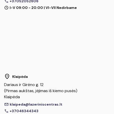
call
+37052052606
schedule
I-V 09:00 - 20:00 | VI-VII Nedirbame
location_on
Klaipėda
Dariaus ir Girėno g. 12
(Pirmas aukštas, įėjimas iš kiemo pusės)
Klaipėda
mail
klaipeda@lazeriniscentras.lt
call
+37046344343