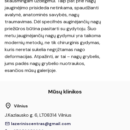
skausmingam uždegimui. Taip pat prie nagų
įauginėjimo prisideda netinkama, spaudžianti
avalynė, anatominės savybės, nagų
traumavimas. Dėl specifnės auginėjančių nagų
priežiūros būtina pasitarti su gydytoju. Šiuo
metu įauginėjančių nagų gydymui yra taikoma
modernių metodų, ne tik chirurginis gydymas,
kuris neretai sukelia negrįžtamas nago
deformacijas. Atpažinti, ar tai – nagų grybelis,
jums padės nagų grybelio nuotraukos,
esančios mūsų galerijoje.
Mūsų klinikos
location_on
Vilnius
J.Kazlausko g. 6, LT08314 Vilnius
mail
lazeriniscentras@gmail.com