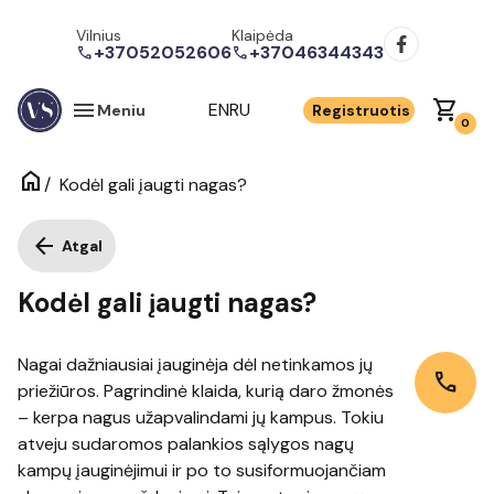
Vilnius
Klaipėda
+37052052606
+37046344343
call
call
menu
shopping_cart
EN
RU
Meniu
Registruotis
0
home
/
Kodėl gali įaugti nagas?
arrow_back
Atgal
Kodėl gali įaugti nagas?
Nagai dažniausiai įauginėja dėl netinkamos jų
call
priežiūros. Pagrindinė klaida, kurią daro žmonės
– kerpa nagus užapvalindami jų kampus. Tokiu
atveju sudaromos palankios sąlygos nagų
kampų įauginėjimui ir po to susiformuojančiam