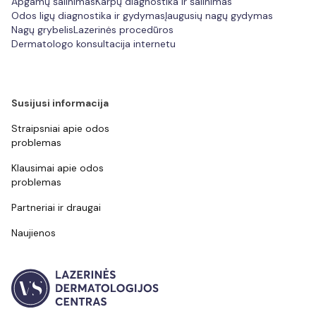
Apgamų šalinimas
Karpų diagnostika ir šalinimas
Odos ligų diagnostika ir gydymas
Įaugusių nagų gydymas
Nagų grybelis
Lazerinės procedūros
Dermatologo konsultacija internetu
Susijusi informacija
Straipsniai apie odos
problemas
Klausimai apie odos
problemas
Partneriai ir draugai
Naujienos