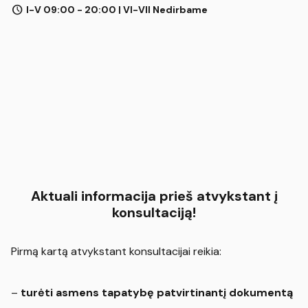
schedule
I-V 09:00 - 20:00 | VI-VII Nedirbame
Aktuali informacija prieš atvykstant į
konsultaciją!
Pirmą kartą atvykstant konsultacijai reikia:
–
turėti asmens tapatybę patvirtinantį dokumentą