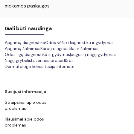
mokamos paslaugos.
Gali būti naudinga
Apgamų diagnostika
Odos vėžio diagnostika ir gydymas
Apgamų šalinimas
Karpų diagnostika ir šalinimas
Odos ligų diagnostika ir gydymas
Įaugusių nagų gydymas
Nagų grybelis
Lazerinės procedūros
Dermatologo konsultacija internetu
Susijusi informacija
Straipsniai apie odos
problemas
Klausimai apie odos
problemas