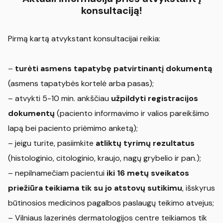
konsultaciją!
Pirmą kartą atvykstant konsultacijai reikia:
–
turėti asmens tapatybę patvirtinantį dokumentą
(asmens tapatybės kortelė arba pasas);
– atvykti 5-10 min. ankščiau
užpildyti registracijos
dokumentų
(paciento informavimo ir valios pareikšimo
lapą bei paciento priėmimo anketą);
– jeigu turite, pasiimkite
atliktų tyrimų rezultatus
(histologinio, citologinio, kraujo, nagų grybelio ir pan.);
– nepilnamečiam pacientui
iki 16 metų sveikatos
priežiūra teikiama tik su jo atstovų sutikimu
, išskyrus
būtinosios medicinos pagalbos paslaugų teikimo atvejus;
– Vilniaus lazerinės dermatologijos centre teikiamos tik