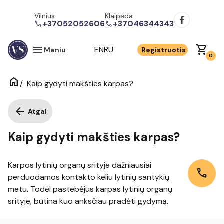
Vilnius
Klaipėda
+37052052606
+37046344343
call
call
menu
shopping_cart
EN
RU
Meniu
Registruotis
0
home
/
Kaip gydyti makšties karpas?
arrow_back
Atgal
Kaip gydyti makšties karpas?
Karpos lytinių organų srityje dažniausiai
call
perduodamos kontakto keliu lytinių santykių
metu. Todėl pastebėjus karpas lytinių organų
srityje, būtina kuo anksčiau pradėti gydymą.