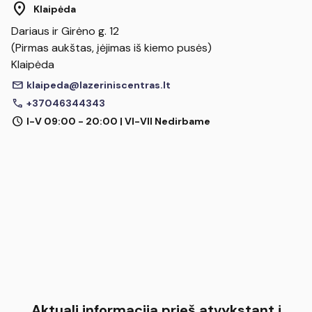
location_on
Klaipėda
Dariaus ir Girėno g. 12
(Pirmas aukštas, įėjimas iš kiemo pusės)
Klaipėda
mail
klaipeda@lazeriniscentras.lt
call
+37046344343
schedule
I-V 09:00 - 20:00 | VI-VII Nedirbame
Aktuali informacija prieš atvykstant į