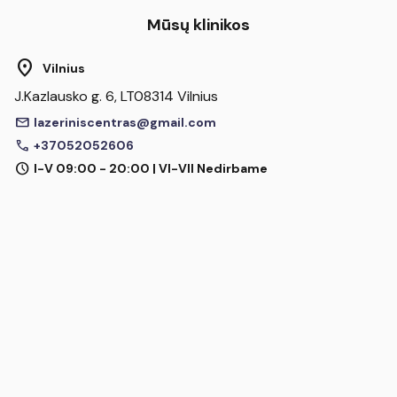
Mūsų klinikos
location_on
Vilnius
J.Kazlausko g. 6, LT08314 Vilnius
mail
lazeriniscentras@gmail.com
call
+37052052606
schedule
I-V 09:00 - 20:00 | VI-VII Nedirbame