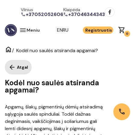
Vilnius
Klaipėda
+37052052606
+37046344343
call
call
menu
shopping_cart
EN
RU
Meniu
Registruotis
0
home
/
Kodėl nuo saulės atsiranda apgamai?
arrow_back
Atgal
Kodėl nuo saulės atsiranda
apgamai?
Apgamų, šlakų, pigmentinių dėmių atsiradimą
call
sąlygoja saulės spinduliai. Todėl dažnas
deginimasis, vaikščiojimas į soliariumus gali
lemti didesnį apgamų, šlakų ir pigmentinių