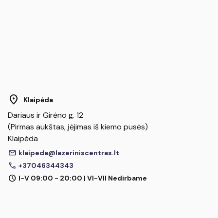
location_on
Klaipėda
Dariaus ir Girėno g. 12
(Pirmas aukštas, įėjimas iš kiemo pusės)
Klaipėda
mail
klaipeda@lazeriniscentras.lt
call
+37046344343
schedule
I-V 09:00 - 20:00 | VI-VII Nedirbame