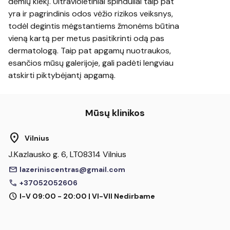
dėmių kiekį. Ultravioletiniai spinduliai taip pat
yra ir pagrindinis odos vėžio rizikos veiksnys,
todėl degintis mėgstantiems žmonėms būtina
vieną kartą per metus pasitikrinti odą pas
dermatologą. Taip pat apgamų nuotraukos,
esančios mūsų galerijoje, gali padėti lengviau
atskirti piktybėjantį apgamą.
Mūsų klinikos
location_on
Vilnius
J.Kazlausko g. 6, LT08314 Vilnius
mail
lazeriniscentras@gmail.com
call
+37052052606
schedule
I-V 09:00 - 20:00 | VI-VII Nedirbame