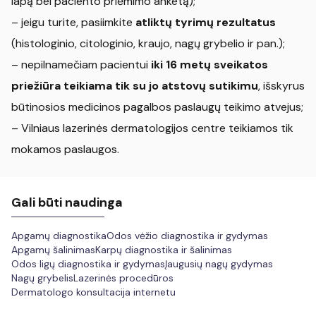
lapą bei paciento priėmimo anketą);
– jeigu turite, pasiimkite
atliktų tyrimų rezultatus
(histologinio, citologinio, kraujo, nagų grybelio ir pan.);
– nepilnamečiam pacientui
iki 16 metų sveikatos
priežiūra teikiama tik su jo atstovų sutikimu
, išskyrus
būtinosios medicinos pagalbos paslaugų teikimo atvejus;
– Vilniaus lazerinės dermatologijos centre teikiamos tik
mokamos paslaugos.
Gali būti naudinga
Apgamų diagnostika
Odos vėžio diagnostika ir gydymas
Apgamų šalinimas
Karpų diagnostika ir šalinimas
Odos ligų diagnostika ir gydymas
Įaugusių nagų gydymas
Nagų grybelis
Lazerinės procedūros
Dermatologo konsultacija internetu