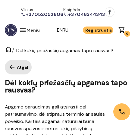
Vilnius
Klaipėda
+37052052606
+37046344343
call
call
menu
shopping_cart
EN
RU
Meniu
Registruotis
0
home
/
Dėl kokių priežasčių apgamas tapo rausvas?
arrow_back
Atgal
Dėl kokių priežasčių apgamas tapo
rausvas?
Apgamo paraudimas gali atsirasti dėl
call
patraumavimo, dėl stipraus terminio ar saulės
poveikio. Kartais apgamai natūraliai būna
rausvos spalvos ir neturi jokių piktybinių