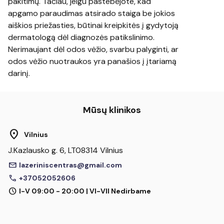
pakitimų. Tačiau, jeigu pastebėjote, kad
apgamo paraudimas atsirado staiga be jokios
aiškios priežasties, būtinai kreipkitės į gydytoją
dermatologą dėl diagnozės patikslinimo.
Nerimaujant dėl odos vėžio, svarbu palyginti, ar
odos vėžio nuotraukos yra panašios į įtariamą
darinį.
Mūsų klinikos
location_on
Vilnius
J.Kazlausko g. 6, LT08314 Vilnius
mail
lazeriniscentras@gmail.com
call
+37052052606
schedule
I-V 09:00 - 20:00 | VI-VII Nedirbame