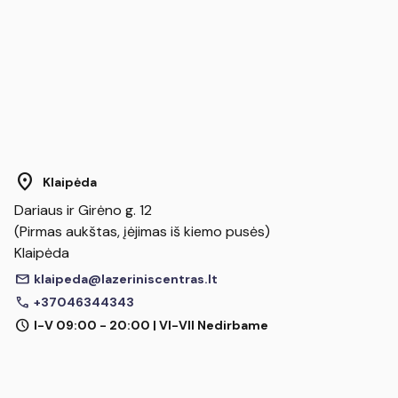
location_on
Klaipėda
Dariaus ir Girėno g. 12
(Pirmas aukštas, įėjimas iš kiemo pusės)
Klaipėda
mail
klaipeda@lazeriniscentras.lt
call
+37046344343
schedule
I-V 09:00 - 20:00 | VI-VII Nedirbame