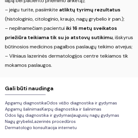
lapą bei paciento priėmimo anketą);
– jeigu turite, pasiimkite
atliktų tyrimų rezultatus
(histologinio, citologinio, kraujo, nagų grybelio ir pan.);
– nepilnamečiam pacientui
iki 16 metų sveikatos
priežiūra teikiama tik su jo atstovų sutikimu
, išskyrus
būtinosios medicinos pagalbos paslaugų teikimo atvejus;
– Vilniaus lazerinės dermatologijos centre teikiamos tik
mokamos paslaugos.
Gali būti naudinga
Apgamų diagnostika
Odos vėžio diagnostika ir gydymas
Apgamų šalinimas
Karpų diagnostika ir šalinimas
Odos ligų diagnostika ir gydymas
Įaugusių nagų gydymas
Nagų grybelis
Lazerinės procedūros
Dermatologo konsultacija internetu