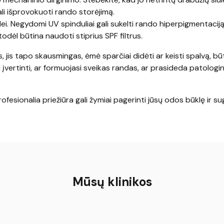
gali išprovokuoti rando storėjimą.
lei. Negydomi UV spinduliai gali sukelti rando hiperpigmentaciją 
dėl būtina naudoti stiprius SPF filtrus.
 jis tapo skausmingas, ėmė sparčiai didėti ar keisti spalvą, būt
 įvertinti, ar formuojasi sveikas randas, ar prasideda patologin
ofesionalia priežiūra gali žymiai pagerinti jūsų odos būklę ir su
Mūsų klinikos