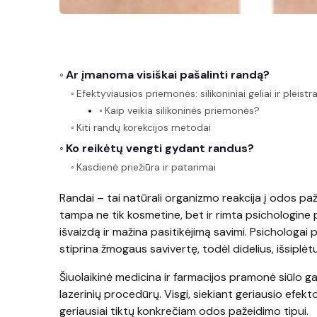
Ar įmanoma visiškai pašalinti randą?
Efektyviausios priemonės: silikoniniai geliai ir pleistra
Kaip veikia silikoninės priemonės?
Kiti randų korekcijos metodai
Ko reikėtų vengti gydant randus?
Kasdienė priežiūra ir patarimai
Randai – tai natūrali organizmo reakcija į odos pa
tampa ne tik kosmetine, bet ir rimta psichologine 
išvaizdą ir mažina pasitikėjimą savimi. Psichologa
stiprina žmogaus savivertę, todėl didelius, išsiplėt
Šiuolaikinė medicina ir farmacijos pramonė siūlo gau
lazerinių procedūrų. Visgi, siekiant geriausio efek
geriausiai tiktų konkrečiam odos pažeidimo tipui.