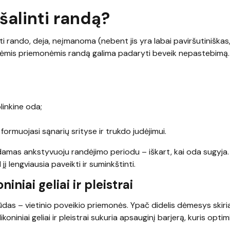
šalinti randą?
inti rando, deja, neįmanoma (nebent jis yra labai paviršutiniškas,
inėmis priemonėmis randą galima padaryti beveik nepastebimą.
plinkine oda;
formuojasi sąnarių srityse ir trukdo judėjimui.
damas ankstyvuoju randėjimo periodu – iškart, kai oda sugyja
į lengviausia paveikti ir suminkštinti.
iniai geliai ir pleistrai
das – vietinio poveikio priemonės. Ypač didelis dėmesys skir
koniniai geliai ir pleistrai sukuria apsauginį barjerą, kuris opti