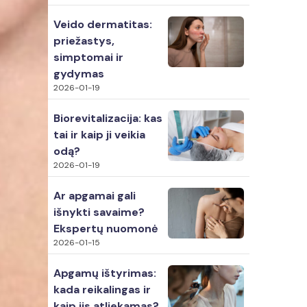
Veido dermatitas:
priežastys,
simptomai ir
gydymas
2026-01-19
Biorevitalizacija: kas
tai ir kaip ji veikia
odą?
2026-01-19
Ar apgamai gali
išnykti savaime?
Ekspertų nuomonė
2026-01-15
Apgamų ištyrimas:
kada reikalingas ir
kaip jis atliekamas?