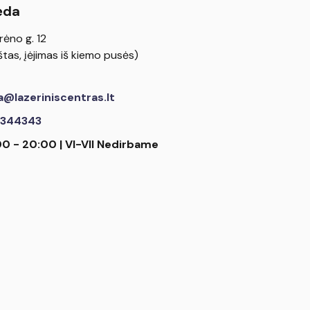
ėda
rėno g. 12
tas, įėjimas iš kiemo pusės)
a@lazeriniscentras.lt
344343
00 - 20:00 | VI-VII Nedirbame