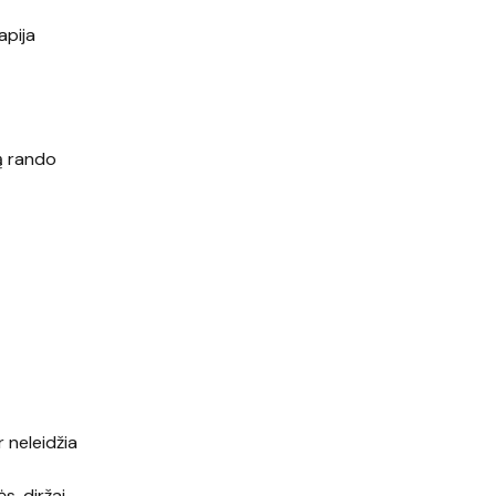
apija
ą rando
 neleidžia
, diržai,