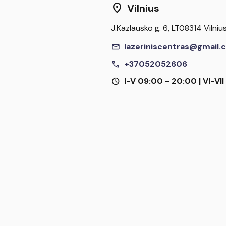
location_on
Vilnius
J.Kazlausko g. 6, LT08314 Vilniu
mail
lazeriniscentras@gmail.
call
+37052052606
schedule
I-V 09:00 - 20:00 | VI-VI