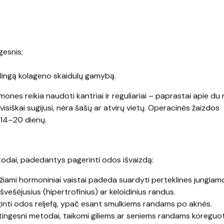
gesnis;
klingą kolageno skaidulų gamybą.
nes reikia naudoti kantriai ir reguliariai – paprastai apie du
visiškai sugijusi, nėra šašų ar atvirų vietų. Operacinės žaizdos
 14–20 dienų.
 metodai, padedantys pagerinti odos išvaizdą:
idžiami hormoniniai vaistai padeda suardyti perteklines jungiam
švešėjusius (hipertrofinius) ar keloidinius randus.
ginti odos reljefą, ypač esant smulkiems randams po aknės.
ėtingesni metodai, taikomi giliems ar seniems randams koreguoti