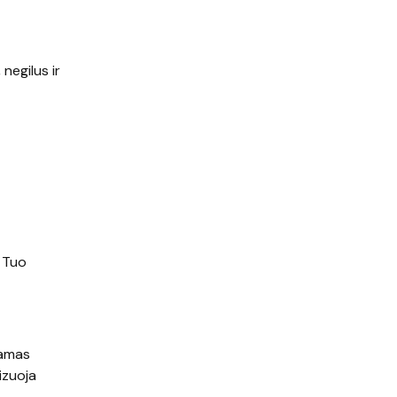
 negilus ir
. Tuo
iamas
mizuoja