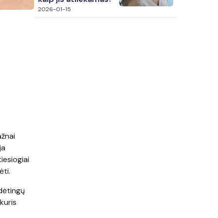
2026-01-15
ažnai
ja
iesiogiai
ėti.
udėtingų
kuris