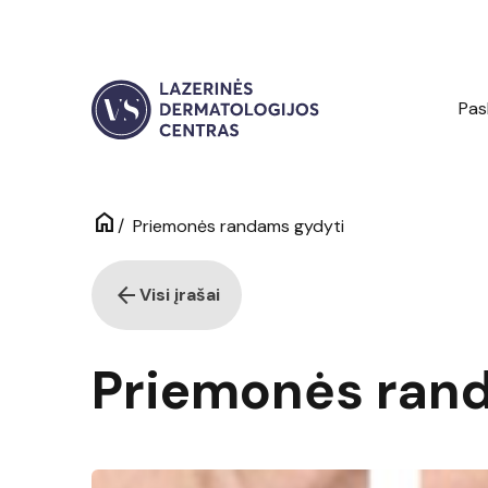
Pas
home
/
Priemonės randams gydyti
arrow_back
Visi įrašai
Priemonės ran