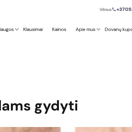
+3705
call
Vilnius
laugos
Klausimai
Kainos
Apie mus
Dovanų kup
dams gydyti