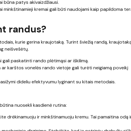
ai būna patys akivaizdžiausi.
niai minkštinamieji kremai gali būti naudojami kaip papildoma ter
nt randus?
dais, kurie gerina kraujotaką. Turint šviežią randą, kraujotak
ug neišvešėtų.
gali paskatinti rando plėtimąsi ar iškilimą.
ja ar karštos vonelės rando vietoje gali turėti neigiamą poveikį
i pasižymi dideliu efektyvumu lyginant su kitais metodais.
ūtina nuosekli kasdienė rutina:
ite drėkinamuoju ir minkštinamuoju kremu. Tai pamaitina odą ir
chaninio dirginimo. Stebėkite, kad jo netrintų drabužių siūlės