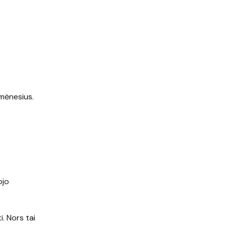
 mėnesius.
ojo
. Nors tai