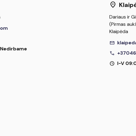
location_on
Klaip
s
Dariaus ir Gi
(Pirmas aukš
com
Klaipėda
mail
klaiped
I Nedirbame
call
+37046
schedule
I-V 09: