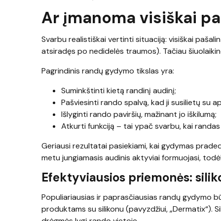
Ar įmanoma visiškai pa
Svarbu realistiškai vertinti situaciją: visiškai pašal
atsiradęs po nedidelės traumos). Tačiau šiuolaik
Pagrindinis randų gydymo tikslas yra:
Suminkštinti kietą randinį audinį;
Pašviesinti rando spalvą, kad ji susilietų su a
Išlyginti rando paviršių, mažinant jo iškilumą;
Atkurti funkciją – tai ypač svarbu, kai randas 
Geriausi rezultatai pasiekiami, kai gydymas prade
metu jungiamasis audinis aktyviai formuojasi, todėl j
Efektyviausios priemonės: silikon
Populiariausias ir paprasčiausias randų gydymo bū
produktams su silikonu (pavyzdžiui, „Dermatix“). Sili
drėgmės lygį rando vietoje.