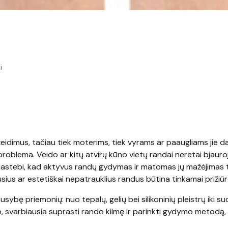
i
žeidimus, tačiau tiek moterims, tiek vyrams ar paaugliams jie d
problema. Veido ar kitų atvirų kūno vietų randai neretai bjauro
i pastebi, kad aktyvus randų gydymas ir matomas jų mažėjimas t
usius ar estetiškai nepatrauklius randus būtina tinkamai prižiūr
sybę priemonių: nuo tepalų, gelių bei silikoninių pleistrų iki s
to, svarbiausia suprasti rando kilmę ir parinkti gydymo metodą, 