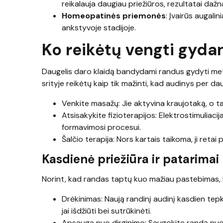
reikalauja daugiau priežiūros, rezultatai dažn
Homeopatinės priemonės
: Įvairūs augali
ankstyvoje stadijoje.
Ko reikėtų vengti gyda
Daugelis daro klaidą bandydami randus gydyti meto
srityje reikėtų kaip tik mažinti, kad audinys per da
Venkite masažų: Jie aktyvina kraujotaką, o tai 
Atsisakykite fizioterapijos: Elektrostimuliaci
formavimosi procesui.
Šalčio terapija: Nors kartais taikoma, ji reta
Kasdienė priežiūra ir patarimai
Norint, kad randas taptų kuo mažiau pastebimas, b
Drėkinimas: Naują randinį audinį kasdien tepk
jai išdžiūti bei sutrūkinėti.
Apsauga nuo dirginimo: Saugokite randą nuo me