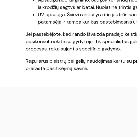
laikrodžių sagtys ar batai. Nuolatinė trintis 
UV apsauga: Švieži randai yra itin jautrūs sau
patamsėja ir tampa kur kas pastebimesnis), to
Jei pastebėjote, kad rando išvaizda pradėjo keistis,
pasikonsultuokite su gydytoju. Tik specialistas gali
procesas, reikalaujantis specifinio gydymo.
Reguliarus pleistrų bei gelių naudojimas kartu su pr
prarastą pasitikėjimą savimi.