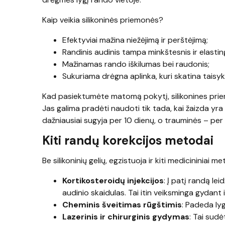
Kaip veikia silikoninės priemonės?
Efektyviai mažina niežėjimą ir perštėjimą;
Randinis audinis tampa minkštesnis ir elastin
Mažinamas rando iškilumas bei raudonis;
Sukuriama drėgna aplinka, kuri skatina taisy
Kad pasiektumėte matomą pokytį, silikonines priemo
Jas galima pradėti naudoti tik tada, kai žaizda yra 
dažniausiai sugyja per 10 dienų, o trauminės – per
Kiti randų korekcijos metodai
Be silikoninių gelių, egzistuoja ir kiti medicininiai
Kortikosteroidų injekcijos
: Į patį randą le
audinio skaidulas. Tai itin veiksminga gydant i
Cheminis šveitimas rūgštimis
: Padeda ly
Lazerinis ir chirurginis gydymas
: Tai sud