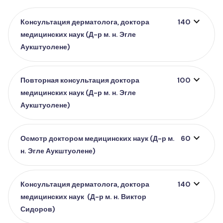
expand_more
Консультация дерматолога, доктора
140
медицинских наук (Д-р м. н. Эгле
Аукштуолене)
expand_more
Повторная консультация доктора
100
медицинских наук (Д-р м. н. Эгле
Аукштуолене)
expand_more
Осмотр доктором медицинских наук (Д-р м.
60
н. Эгле Аукштуолене)
expand_more
Консультация дерматолога, доктора
140
медицинских наук (Д-р м. н. Виктор
Сидоров)