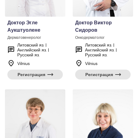
Доктор Эгле
Доктор Виктор
Аукштуолене
Сидоров
Дерматовенеролог
Онкодерматолог
Литовский яз. |
Литовский яз. |
chat
chat
Английский яз. |
Английский яз. |
Русский яз.
Русский яз.
location_on
location_on
Vilnius
Vilnius
trending_flat
trending_flat
Регистрация
Регистрация