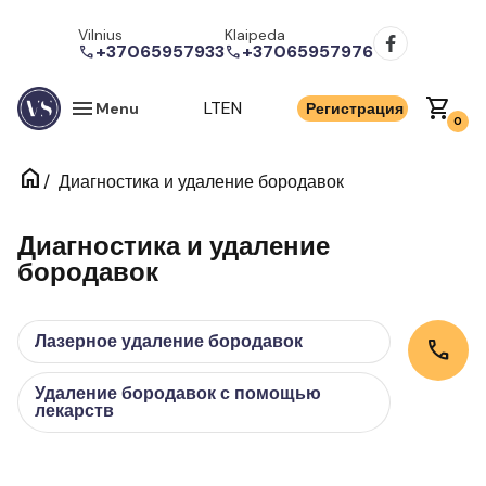
Vilnius
Klaipeda
+37065957933
+37065957976
call
call
menu
shopping_cart
LT
EN
Menu
Регистрация
0
home
/
Диагностика и удаление бородавок
Диагностика и удаление
бородавок
Лазерное удаление бородавок
call
Удаление бородавок с помощью
лекарств