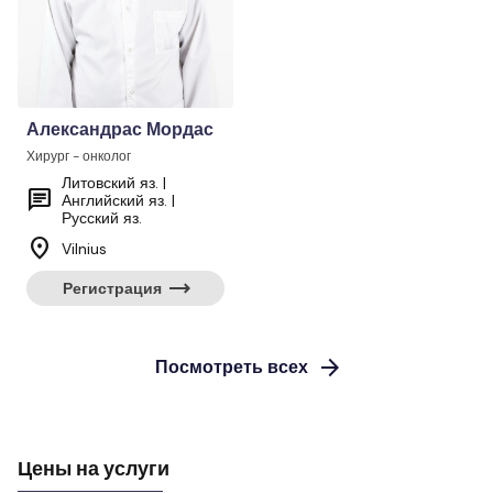
Александрас Мордас
Хирург - онколог
Литовский яз. |
chat
Английский яз. |
Русский яз.
location_on
Vilnius
trending_flat
Регистрация
arrow_forward
Посмотреть всех
Цены на услуги