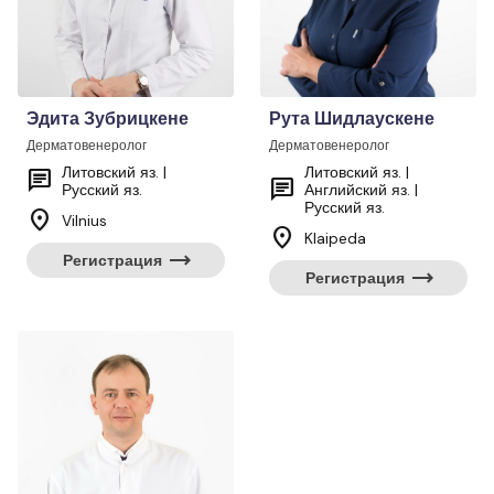
Эдита Зубрицкене
Рута Шидлаускене
Дерматовенеролог
Дерматовенеролог
Литовский яз. |
Литовский яз. |
chat
chat
Русский яз.
Английский яз. |
Русский яз.
location_on
Vilnius
location_on
Klaipeda
trending_flat
Регистрация
trending_flat
Регистрация