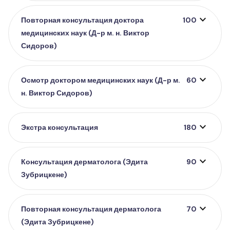
expand_more
Повторная консультация доктора
100
медицинских наук (Д-р м. н. Виктор
Сидоров)
expand_more
Осмотр доктором медицинских наук (Д-р м.
60
н. Виктор Сидоров)
expand_more
Экстра консультация
180
expand_more
Консультация дерматолога (Эдита
90
Зубрицкене)
expand_more
Повторная консультация дерматолога
70
(Эдита Зубрицкене)