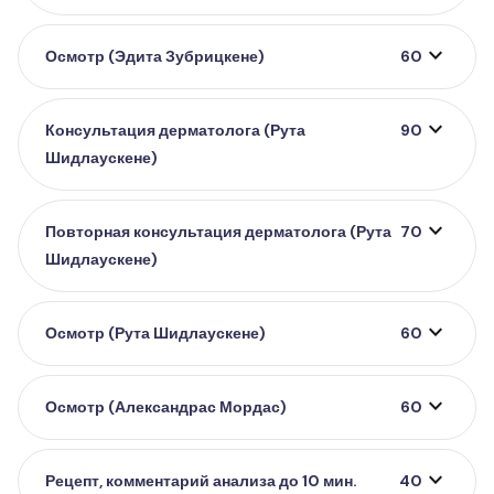
expand_more
Осмотр (Эдита Зубрицкене)
60
expand_more
Консультация дерматолога (Рута
90
Шидлаускене)
expand_more
Повторная консультация дерматолога (Рута
70
Шидлаускене)
expand_more
Осмотр (Рута Шидлаускене)
60
expand_more
Осмотр (Александрас Мордас)
60
expand_more
Рецепт, комментарий анализа до 10 мин.
40