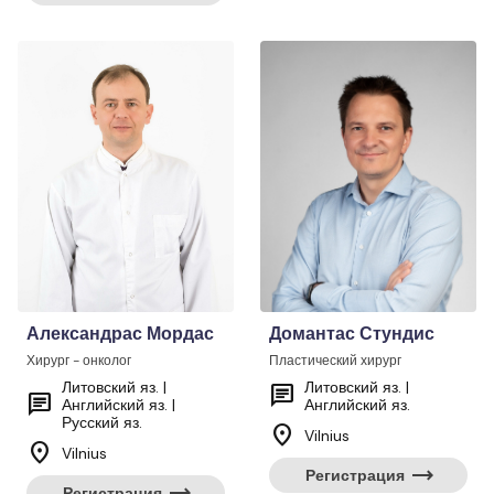
Александрас Мордас
Домантас Стундис
Хирург - онколог
Пластический хирург
Литовский яз. |
Литовский яз. |
chat
chat
Английский яз. |
Английский яз.
Русский яз.
location_on
Vilnius
location_on
Vilnius
trending_flat
Регистрация
trending_flat
Регистрация