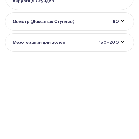
хирурга Д.Стундис
expand_more
Осмотр (Домантас Стундис)
60
expand_more
Мезотерапия для волос
150-200