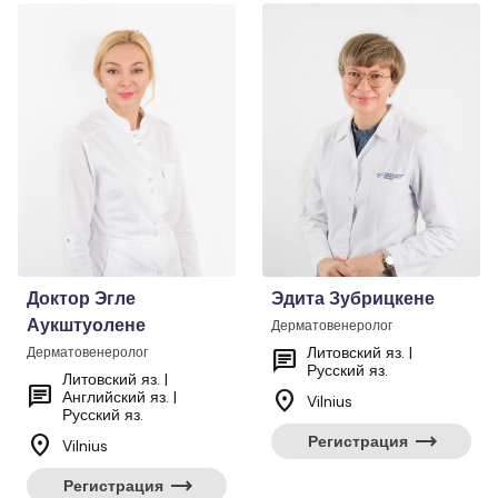
Доктор Эгле
Эдита Зубрицкене
Аукштуолене
Дерматовенеролог
Литовский яз. |
Дерматовенеролог
chat
Русский яз.
Литовский яз. |
chat
location_on
Английский яз. |
Vilnius
Русский яз.
trending_flat
location_on
Регистрация
Vilnius
trending_flat
Регистрация