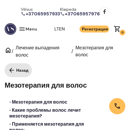
Vilnius
Klaipeda
+37065957933
+37065957976
call
call
menu
shopping_cart
LT
EN
Menu
Регистрация
0
Лечение выпадения
Мезотерапия для
home
/
/
волос
волос
arrow_back
Назад
Мезотерапия для волос
Мезотерапия для волос
call
Какие проблемы волос лечит
мезотерапия?
Применяется мезотерапия для
волос: