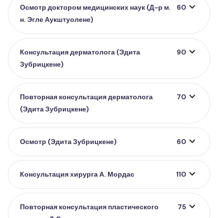
expand_more
Осмотр доктором медицинских наук (Д-р м.
60
н. Эгле Аукштуолене)
expand_more
Консультация дерматолога (Эдита
90
Зубрицкене)
expand_more
Повторная консультация дерматолога
70
(Эдита Зубрицкене)
expand_more
Осмотр (Эдита Зубрицкене)
60
expand_more
Консультация хирурга А. Мордас
110
expand_more
Повторная консультация пластического
75