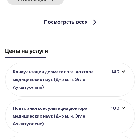
arrow_forward
Посмотреть всех
Цены на услуги
expand_more
Консультация дерматолога, доктора
140
медицинских наук (Д-р м. н. Эгле
Аукштуолене)
expand_more
Повторная консультация доктора
100
медицинских наук (Д-р м. н. Эгле
Аукштуолене)