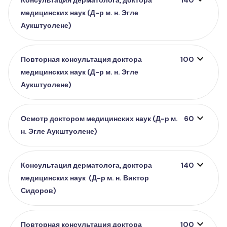
медицинских наук (Д-р м. н. Эгле
Аукштуолене)
expand_more
Повторная консультация доктора
100
медицинских наук (Д-р м. н. Эгле
Аукштуолене)
expand_more
Осмотр доктором медицинских наук (Д-р м.
60
н. Эгле Аукштуолене)
expand_more
Консультация дерматолога, доктора
140
медицинских наук (Д-р м. н. Виктор
Сидоров)
expand_more
Повторная консультация доктора
100