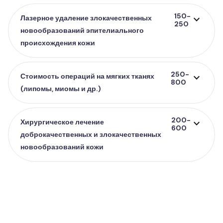
150-
expand_more
Лазерное удаление злокачественных
250
новообразований эпителиального
происхождения кожи
250-
expand_more
Стоимость операций на мягких тканях
800
(липомы, миомы и др.)
200-
expand_more
Хирургическое лечение
600
доброкачественных и злокачественных
новообразований кожи