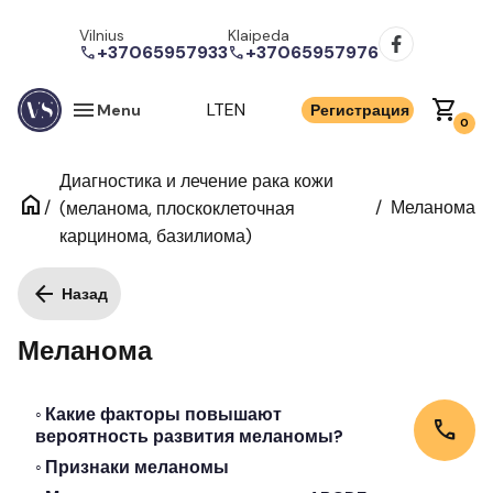
Vilnius
Klaipeda
+37065957933
+37065957976
call
call
menu
shopping_cart
LT
EN
Menu
Регистрация
0
Диагностика и лечение рака кожи
home
/
/
Меланома
(меланома, плоскоклеточная
карцинома, базилиома)
arrow_back
Назад
Меланома
Какие факторы повышают
call
вероятность развития меланомы?
Признаки меланомы