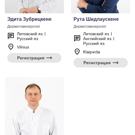
Эдита Зубрицкене
Рута Шидлаускене
Дерматовенеролог
Дерматовенеролог
Литовский яз. |
Литовский яз. |
chat
chat
Русский яз.
Английский яз. |
Русский яз.
location_on
Vilnius
location_on
Klaipeda
trending_flat
Регистрация
trending_flat
Регистрация