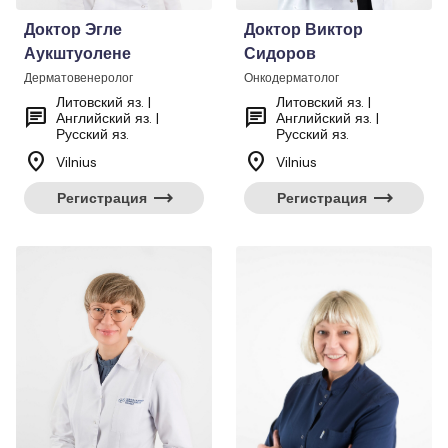
Доктор Эгле
Доктор Виктор
Аукштуолене
Сидоров
Дерматовенеролог
Онкодерматолог
Литовский яз. |
Литовский яз. |
chat
chat
Английский яз. |
Английский яз. |
Русский яз.
Русский яз.
location_on
location_on
Vilnius
Vilnius
trending_flat
trending_flat
Регистрация
Регистрация