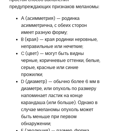
предупреждающих признаков меланомы:
А (асимметрия) — родинка
асимметрична, с обеих сторон
имеет разную форму;
B (края) — края родинки неровные,
неправильные или нечеткие;
C (цвет) — могут быть видны
черные, коричневые оттенки, белые,
серые, красные или синие
прожилки;
D (диаметр) — обычно более 6 мм в
диаметре, или опухоль по размеру
напоминает ластик на конце
карандаша (или больше). Однако в
случае меланомы опухоль может
быть меньше при первом
обнаружении;
E (эволюция) — размер, форма,