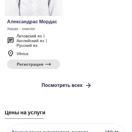
Александрас Мордас
Хирург - онколог
Литовский яз. |
chat
Английский яз. |
Русский яз.
location_on
Vilnius
trending_flat
Регистрация
arrow_forward
Посмотреть всех
Цены на услуги
expand_more
Консультация дерматолога, доктора
140