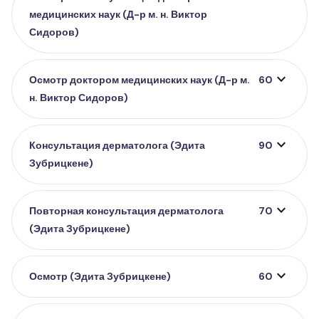
медицинских наук (Д-р м. н. Виктор
Сидоров)
expand_more
Осмотр доктором медицинских наук (Д-р м.
60
н. Виктор Сидоров)
expand_more
Консультация дерматолога (Эдита
90
Зубрицкене)
expand_more
Повторная консультация дерматолога
70
(Эдита Зубрицкене)
expand_more
Осмотр (Эдита Зубрицкене)
60