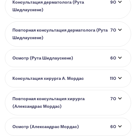
expand_more
Консультация дерматолога (Рута
90
Шидлаускене)
expand_more
Повторная консультация дерматолога (Рута
70
Шидлаускене)
expand_more
Осмотр (Рута Шидлаускене)
60
expand_more
Консультация хирурга А. Мордас
110
expand_more
Повторная консультация хирурга
70
(Александрас Мордас)
expand_more
Осмотр (Александрас Мордас)
60