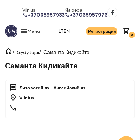
Vilnius
Klaipeda
+37065957933
+37065957976
call
call
menu
shopping_cart
LT
EN
Menu
Регистрация
0
home
/
/
Саманта Кидикайте
Gydytojai
Саманта Кидикайте
chat
Литовский яз. | Английский яз.
location_on
Vilnius
call