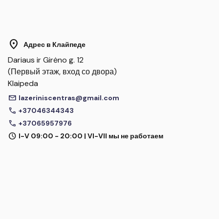
location_on
Адрес в Клайпеде
Dariaus ir Girėno g. 12
(Первый этаж, вход со двора)
Klaipeda
mail
lazeriniscentras@gmail.com
call
+37046344343
call
+37065957976
schedule
I-V 09:00 - 20:00 | VI-VII мы не работаем