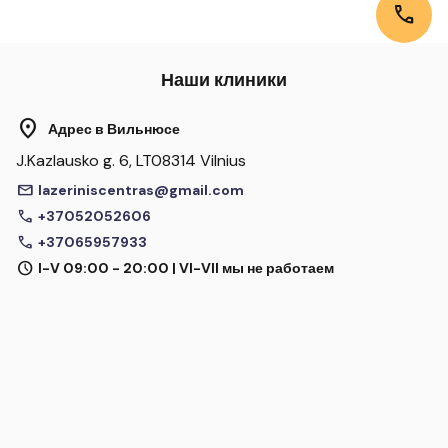
call
Наши клиники
location_on
Адрес в Вильнюсе
J.Kazlausko g. 6, LT08314 Vilnius
mail
lazeriniscentras@gmail.com
call
+37052052606
call
+37065957933
schedule
I-V 09:00 - 20:00 | VI-VII мы не работаем