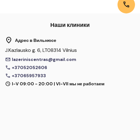
call
Наши клиники
location_on
Адрес в Вильнюсе
J.Kazlausko g. 6, LT08314 Vilnius
mail
lazeriniscentras@gmail.com
call
+37052052606
call
+37065957933
schedule
I-V 09:00 - 20:00 | VI-VII мы не работаем