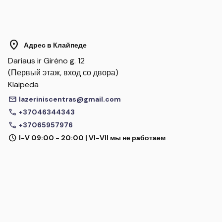
location_on
Адрес в Клайпеде
Dariaus ir Girėno g. 12
(Первый этаж, вход со двора)
Klaipeda
mail
lazeriniscentras@gmail.com
call
+37046344343
call
+37065957976
schedule
I-V 09:00 - 20:00 | VI-VII мы не работаем