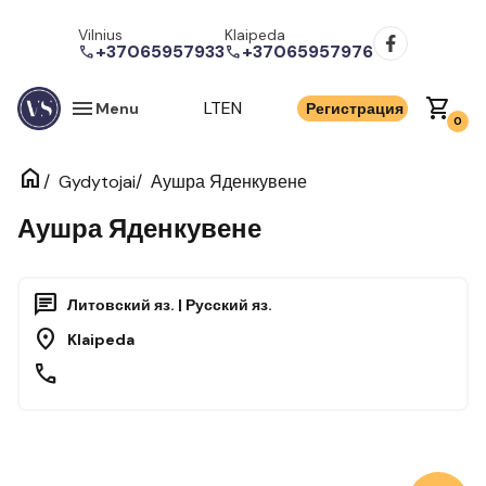
Vilnius
Klaipeda
+37065957933
+37065957976
call
call
menu
shopping_cart
LT
EN
Menu
Регистрация
0
home
/
/
Аушра Яденкувене
Gydytojai
Аушра Яденкувене
chat
Литовский яз. | Русский яз.
location_on
Klaipeda
call