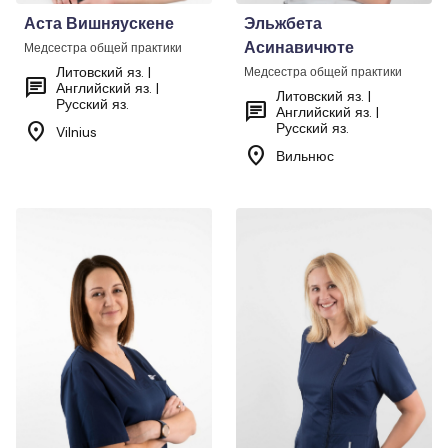
Аста Вишняускене
Эльжбета
Асинавичюте
Медсестра общей практики
Литовский яз. |
Медсестра общей практики
chat
Английский яз. |
Литовский яз. |
Русский яз.
chat
Английский яз. |
location_on
Русский яз.
Vilnius
location_on
Вильнюс