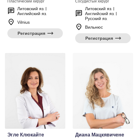
Пластический хирург
Сосудистый хирург
Литовский яз. |
Литовский яз. |
chat
chat
Английский яз.
Английский яз. |
Русский яз.
location_on
Vilnius
location_on
Вильнюс
trending_flat
Регистрация
trending_flat
Регистрация
Эгле Клюкайте
Диана Мацкявичене