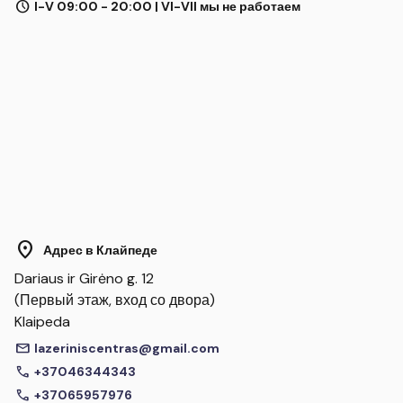
schedule
I-V 09:00 - 20:00 | VI-VII мы не работаем
location_on
Адрес в Клайпеде
Dariaus ir Girėno g. 12
(Первый этаж, вход со двора)
Klaipeda
mail
lazeriniscentras@gmail.com
call
+37046344343
call
+37065957976