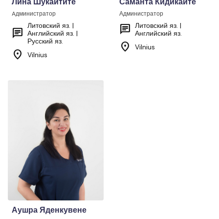
Лина Шукайтите
Саманта Кидикайте
Aдминистратор
Администратор
Литовский яз. |
Литовский яз. |
chat
chat
Английский яз. |
Английский яз.
Русский яз.
location_on
Vilnius
location_on
Vilnius
Аушра Яденкувене