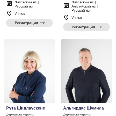
Литовский яз. |
Литовский яз. |
chat
chat
Русский яз.
Английский яз. |
Русский яз.
location_on
Vilnius
location_on
Vilnius
trending_flat
Регистрация
trending_flat
Регистрация
Рута Шидлаускене
Альгирдас Шумила
Дерматовенеролог
Дерматовенеролог