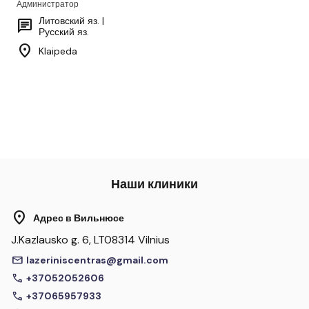
Администратор
Литовский яз. |
chat
Русский яз.
location_on
Klaipeda
Наши клиники
location_on
Адрес в Вильнюсе
J.Kazlausko g. 6, LT08314 Vilnius
mail
lazeriniscentras@gmail.com
call
+37052052606
call
+37065957933