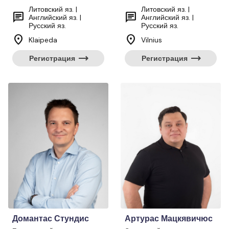
Литовский яз. |
Литовский яз. |
chat
chat
Английский яз. |
Английский яз. |
Русский яз.
Русский яз.
location_on
location_on
Klaipeda
Vilnius
trending_flat
trending_flat
Регистрация
Регистрация
Домантас Стундис
Артурас Мацкявичюс