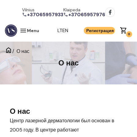
Vilnius
Klaipeda
+37065957933
+37065957976
call
call
menu
shopping_cart
LT
EN
Menu
Регистрация
0
home
/
О нас
О нас
О нас
Центр лазерной дерматологии был основан в
2005 году. В центре работают