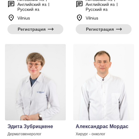
chat
chat
Английский яз. |
Английский яз. |
Русский яз.
Русский яз.
location_on
location_on
Vilnius
Vilnius
trending_flat
trending_flat
Регистрация
Регистрация
Эдита Зубрицкене
Александрас Мордас
Дерматовенеролог
Хирург - онколог