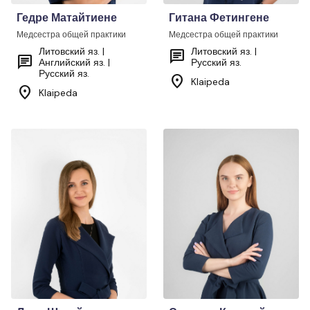
Гедре Матайтиене
Гитана Фетингене
Медсестра общей практики
Медсестра общей практики
Литовский яз. |
Литовский яз. |
chat
chat
Английский яз. |
Русский яз.
Русский яз.
location_on
Klaipeda
location_on
Klaipeda