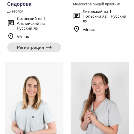
Сидорова
Медсестра общей практики
Литовский яз. |
Диетолог
chat
Польский яз. | Русский
Литовский яз. |
яз.
chat
Английский яз. |
location_on
Русский яз.
Vilnius
location_on
Vilnius
trending_flat
Регистрация